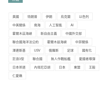
美國
特朗普
伊朗
烏克蘭
以色列
中美關係
南海
人工智能
AI
霍爾木茲海峽
新自由主義
中國外交部
聯合國海洋法公約
霍爾木兹海峽
中菲關係
澤連斯基
USV
俄羅斯
足球
國有化
巨浪3型
聯合國
無人作戰船艦
愛國者導彈
日本茶道
內塔尼亞胡
日本
東盟
王毅
仁愛礁