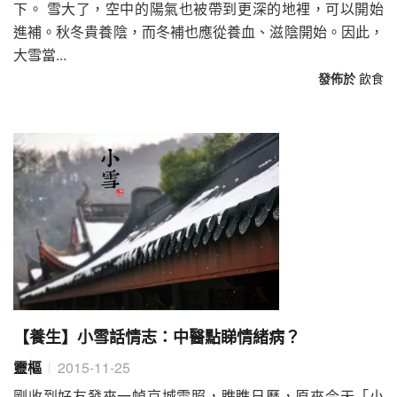
下。 雪大了，空中的陽氣也被帶到更深的地裡，可以開始
進補。秋冬貴養陰，而冬補也應從養血、滋陰開始。因此，
大雪當...
發佈於
飲食
【養生】小雪話情志：中醫點睇情緒病？
靈樞
2015-11-25
剛收到好友發來一幀京城雪照，瞧瞧日歷，原來今天「小