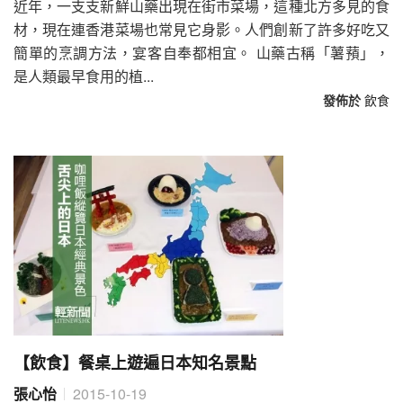
近年，一支支新鮮山藥出現在街市菜場，這種北方多見的食
材，現在連香港菜場也常見它身影。人們創新了許多好吃又
簡單的烹調方法，宴客自奉都相宜。 山藥古稱「薯蕷」，
是人類最早食用的植...
發佈於
飲食
【飲食】餐桌上遊遍日本知名景點
張心怡
2015-10-19