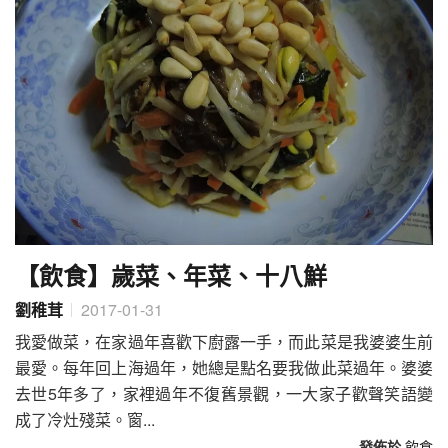
【飲食】歲菜、年菜、十八鮮
劉稚茸
2017-01-31
我愛做菜，在家過年喜歡下廚露一手，而此菜是我婆婆生前
最愛。每年回上海過年，她總是點名要我做此菜過年。婆婆
去世5年多了，家裡過年不復舊景觀，一大家子歡聲笑語變
成了冷灶殘菜。窗...
發佈於
飲食