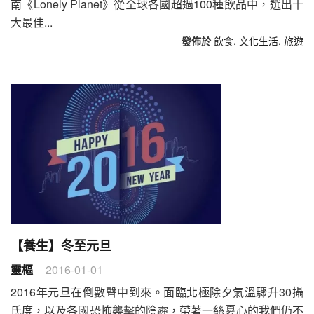
南《Lonely Planet》從全球各國超過100種飲品中，選出十
大最佳...
發佈於
飲食
,
文化生活
,
旅遊
【養生】冬至元旦
靈樞
2016-01-01
2016年元旦在倒數聲中到來。面臨北極除夕氣溫驟升30攝
氏度，以及各國恐怖襲擊的陰霾，帶著一絲憂心的我們仍不