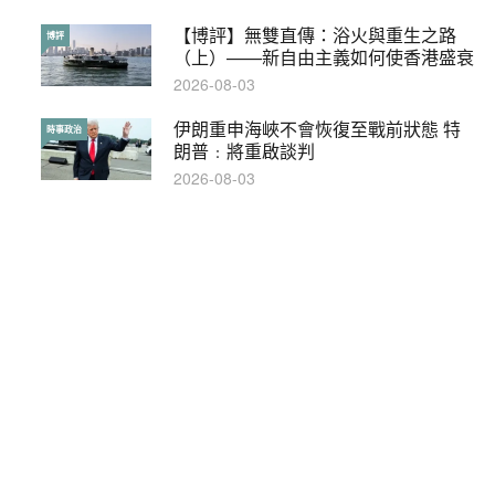
【博評】無雙直傳：浴火與重生之路
本港保護兒童法例雜亂互相矛盾家長易
博評
特稿
（上）——新自由主義如何使香港盛衰
墮法網
2026-08-03
2019-05-21
伊朗重申海峽不會恢復至戰前狀態 特
【輕百科】甚麼按摩院要領牌？顧客涉
時事政治
輕百科
朗普﹕將重啟談判
及刑責嗎？
2026-08-03
2021-05-13