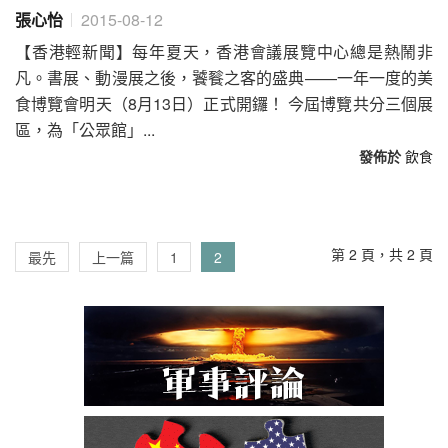
張心怡
2015-08-12
【香港輕新聞】每年夏天，香港會議展覽中心總是熱鬧非
凡。書展、動漫展之後，饕餮之客的盛典——一年一度的美
食博覽會明天（8月13日）正式開鑼！ 今屆博覽共分三個展
區，為「公眾館」...
發佈於
飲食
第 2 頁，共 2 頁
最先
上一篇
1
2