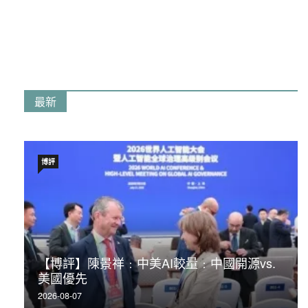
最新
博評
【博評】陳景祥﹕中美AI較量﹕中國開源vs.
美國優先
2026-08-07