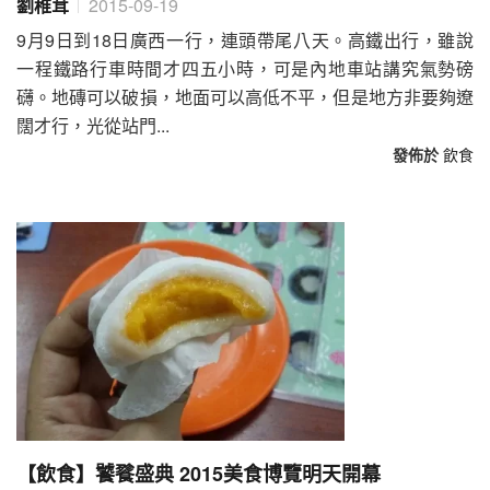
劉稚茸
2015-09-19
9月9日到18日廣西一行，連頭帶尾八天。高鐵出行，雖說
一程鐵路行車時間才四五小時，可是內地車站講究氣勢磅
礴。地磚可以破損，地面可以高低不平，但是地方非要夠遼
闊才行，光從站門...
發佈於
飲食
【飲食】饕餮盛典 2015美食博覽明天開幕