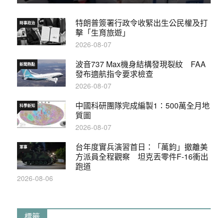
特朗普簽署行政令收緊出生公民權及打
時事政治
擊「生育旅遊」
2026-08-07
波音737 Max機身結構發現裂紋 FAA
新聞熱點
發布適航指令要求檢查
2026-08-07
中國科研團隊完成編製1∶500萬全月地
科學新知
質圖
2026-08-07
台年度實兵演習首日：「萬鈞」撤離美
軍事
方派員全程觀察 坦克丟零件F-16衝出
跑道
2026-08-06
標籤