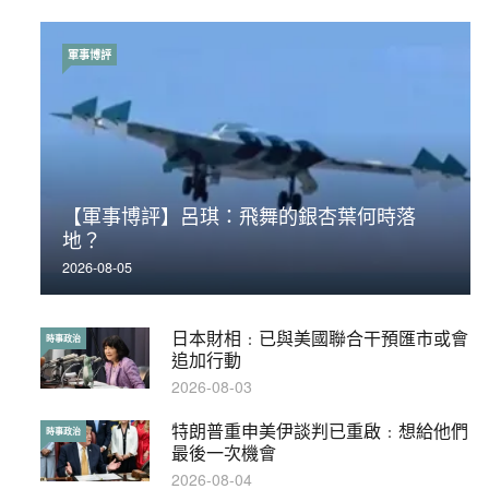
軍事博評
時事政治
【軍事博評】呂琪：飛舞的銀杏葉何時落
荃灣反黑組「砌生豬肉」砌錯O記臥底4警員
地？
被控
2026-08-05
2019-11-01
日本財相﹕已與美國聯合干預匯市或會
【輕百科】被抽中當陪審員能拒絕嗎？
時事政治
輕百科
追加行動
2017-10-17
2026-08-03
特朗普重申美伊談判已重啟﹕想給他們
【輕盤點】集會遊行陸續有來？一文盡
時事政治
輕盤點
最後一次機會
覽8月示威活動
2026-08-04
2019-08-30