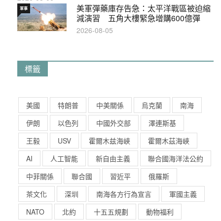
美軍彈藥庫存告急：太平洋戰區被迫縮
軍事
減演習 五角大樓緊急增購600億彈
2026-08-05
標籤
美國
特朗普
中美關係
烏克蘭
南海
伊朗
以色列
中國外交部
澤連斯基
王毅
USV
霍爾木兹海峽
霍爾木茲海峽
AI
人工智能
新自由主義
聯合國海洋法公約
中菲關係
聯合國
習近平
俄羅斯
茶文化
深圳
南海各方行為宣言
軍國主義
NATO
北約
十五五規劃
動物福利