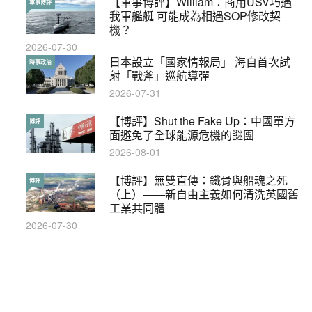
【軍事博評】William：商用USV巧遇
【輕百科】被抽中當陪審員能拒絕嗎？
軍事博評
輕百科
我軍艦艇 可能成為相遇SOP修改契
2017-10-17
機？
2026-07-30
【輕盤點】集會遊行陸續有來？一文盡
日本設立「國家情報局」 海自首次試
輕盤點
時事政治
覽8月示威活動
射「戰斧」巡航導彈
2019-08-30
2026-07-31
本港保護兒童法例雜亂互相矛盾家長易
【博評】Shut the Fake Up：中國單方
特稿
博評
墮法網
面避免了全球能源危機的謎團
2019-05-21
2026-08-01
【輕百科】甚麼按摩院要領牌？顧客涉
【博評】無雙直傳：鐵骨與船魂之死
輕百科
博評
及刑責嗎？
（上）——新自由主義如何清洗英國舊
工業共同體
2021-05-13
2026-07-30