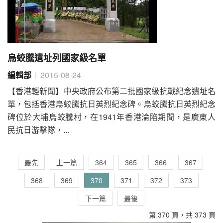
烏蛟騰遺址列國家級名單
編輯部
2015-08-24
【香港輕新聞】中央政府公布第二批國家級抗戰紀念遺址名
單，包括香港烏蛟騰抗日英烈紀念碑。烏蛟騰抗日英烈紀念
碑位於大埔烏蛟騰村，在1941年香港淪陷期間，是廣東人
民抗日游擊隊，...
最先
上一篇
364
365
366
367
368
369
370
371
372
373
下一篇
最後
第 370 頁，共 373 頁