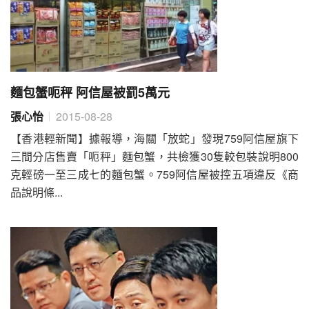
麵包蟹呃秤 阿信屋被罰5萬元
張心怡
2015-08-28
【香港輕新聞】據報導，海關「放蛇」發現759阿信屋旗下
三間分店售賣「呃秤」麵包蟹，共檢獲30隻較包裝說明800
克輕磅一至三成七的麵包蟹。759阿信屋被控五項違反《商
品說明條...