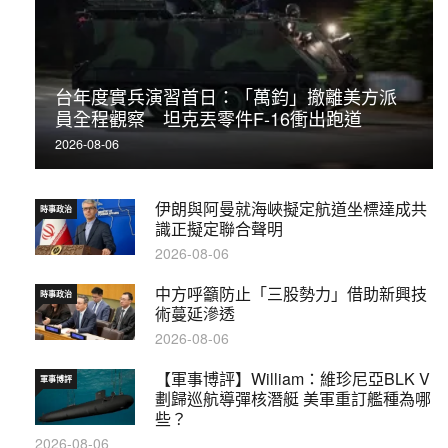
台年度實兵演習首日：「萬鈞」撤離美方派
員全程觀察 坦克丟零件F-16衝出跑道
2026-08-06
伊朗與阿曼就海峽擬定航道坐標達成共
時事政治
識正擬定聯合聲明
2026-08-06
中方呼籲防止「三股勢力」借助新興技
時事政治
術蔓延滲透
2026-08-06
【軍事博評】William：維珍尼亞BLK V
軍事博評
劃歸巡航導彈核潛艇 美軍重訂艦種為哪
些？
2026-08-06