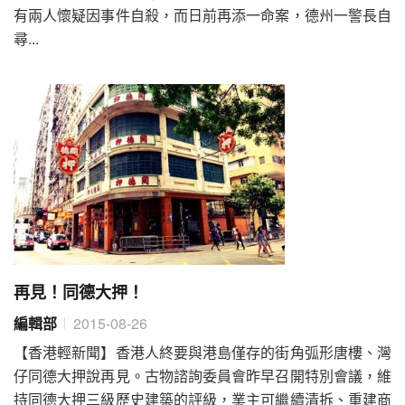
有兩人懷疑因事件自殺，而日前再添一命案，德州一警長自
尋...
再見！同德大押！
編輯部
2015-08-26
【香港輕新聞】香港人終要與港島僅存的街角弧形唐樓、灣
仔同德大押說再見。古物諮詢委員會昨早召開特別會議，維
持同德大押三級歷史建築的評級，業主可繼續清拆、重建商