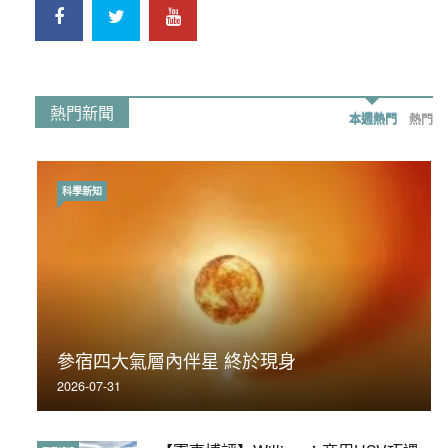
熱門新聞
本週熱門
熱門
科學新知
時事政治
荃灣反黑組「砌生豬肉」砌錯O記臥底4警員
參宿四大氣層內伴星 終於現身
被控
2026-07-31
2019-11-01