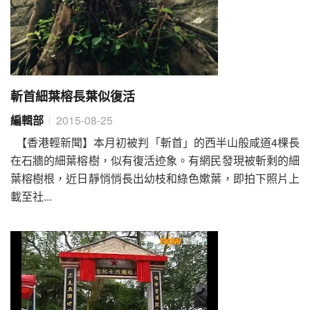
斬首細葉榕長葉似復活
編輯部
2015-08-25
【香港輕新聞】本月初被判「斬首」的西半山般咸道4棵長
在石牆的細葉榕樹，似有復活迹象。有網民發現被斬剩的細
葉榕樹根，近日靜悄悄長出幼枝和綠色嫰葉，即拍下照片上
載至社...