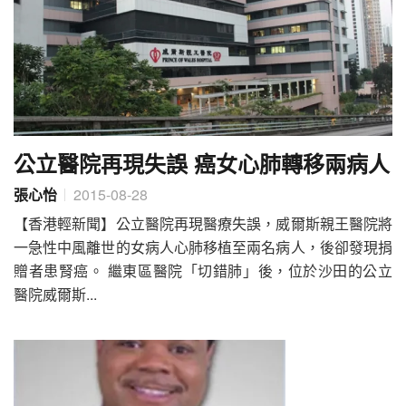
公立醫院再現失誤 癌女心肺轉移兩病人
張心怡
2015-08-28
【香港輕新聞】公立醫院再現醫療失誤，威爾斯親王醫院將
一急性中風離世的女病人心肺移植至兩名病人，後卻發現捐
贈者患腎癌。 繼東區醫院「切錯肺」後，位於沙田的公立
醫院威爾斯...