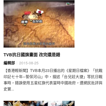
TVB抗日國旗畫面 改完還是錯
編輯部
2015-08-25
【香港輕新聞】TVB本月23日播出的《星期日檔案》「抗戰
印記七十年─誓保河山」中，描述「台兒莊大捷」等抗日戰
事時，錯誤使用五星紅旗代表當時中國政府，遭網民批評與
史實...