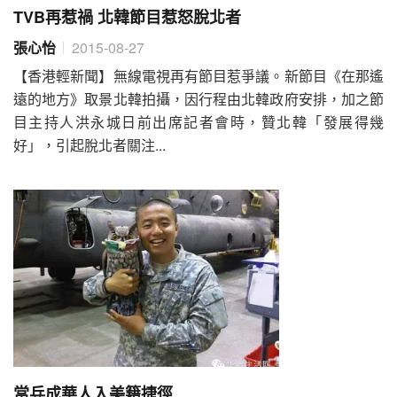
TVB再惹禍 北韓節目惹怒脫北者
張心怡
2015-08-27
【香港輕新聞】無線電視再有節目惹爭議。新節目《在那遙
遠的地方》取景北韓拍攝，因行程由北韓政府安排，加之節
目主持人洪永城日前出席記者會時，贊北韓「發展得幾
好」，引起脫北者關注...
當兵成華人入美籍捷徑