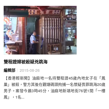
雙程證婦被殺疑兇跳海
編輯部
2015-08-26
【香港輕新聞】油麻地一名持雙程證45歲內地女子在「鳳
巢」被殺，警方其後在觀塘碼頭拘捕一名懷疑畏罪跳海20歲
男子。案發今晨3時45分，油麻地新填地街76號1間「一樓
鳳」，1名...