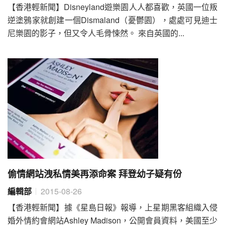
【香港輕新聞】Disneyland遊樂園人人都喜歡，英國一位叛
逆塗鴉家就創建一個Dismaland（憂鬱園），處處可見迪士
尼樂園的影子，但又令人毛骨悚然。 來自英國的...
偷情網站洩私情美再添命案 拜登幼子疑有份
編輯部
2015-08-26
【香港輕新聞】據《星島日報》報導，上星期黑客組織入侵
婚外情約會網站Ashley Madison，公開會員資料，美國至少