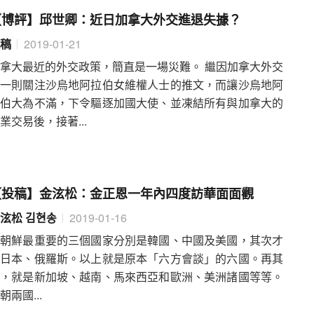
【博評】邱世卿：近日加拿大外交進退失據？
稿
2019-01-21
拿大最近的外交政策，簡直是一場災難。 繼因加拿大外交
部一則關注沙烏地阿拉伯女維權人士的推文，而讓沙烏地阿
拉伯大為不滿，下令驅逐加國大使、並凍結所有與加拿大的
業交易後，接著...
【投稿】金泫松：金正恩一年內四度訪華面面觀
泫松 김현송
2019-01-16
對朝鮮最重要的三個國家分別是韓國、中國及美國，其次才
是日本、俄羅斯。以上就是原本「六方會談」的六國。再其
次，就是新加坡、越南、馬來西亞和歐洲、美洲諸國等等。
朝兩國...