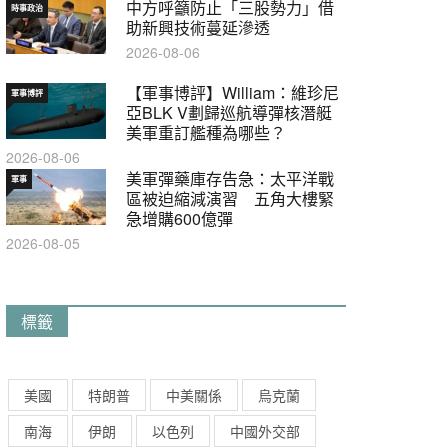
中方呼籲防止「三股勢力」借
時事政治
助新興技術蔓延滲透
2026-08-06
【軍事博評】William：維珍尼
軍事博評
亞BLK V劃歸巡航導彈核潛艇
美軍重訂艦種為哪些？
2026-08-06
美軍彈藥庫存告急：太平洋戰
軍事
區被迫縮減演習 五角大樓緊
急增購600億彈
2026-08-05
標籤
美國
特朗普
中美關係
烏克蘭
南海
伊朗
以色列
中國外交部