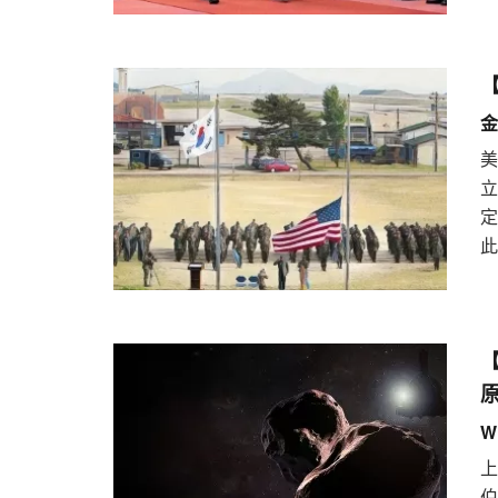
金
此
【
W
上
伯