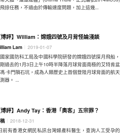
飛掠任務，不過由於傳輸速度問題，加上這幾...
博評】William：嫦娥四號及月背怪論淺談
illiam Lam
2019-01-07
由國家國防科工局及中國科學院研發的嫦娥四號探月飛船，
剛過去的1月3日上午10時半降落月球背面南極的艾特肯盆
馮·卡門隕石坑，成為人類歷史上首個登陸月球背面的航天
測器。 ...
博評】Andy Tay：香港「奧客」五宗罪？
稿
2018-12-31
日前有香港女網民私訊台灣婦產科醫生，查詢人工受孕的