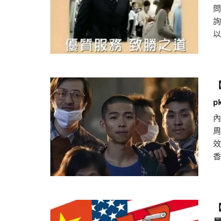
以
【
p
周
香