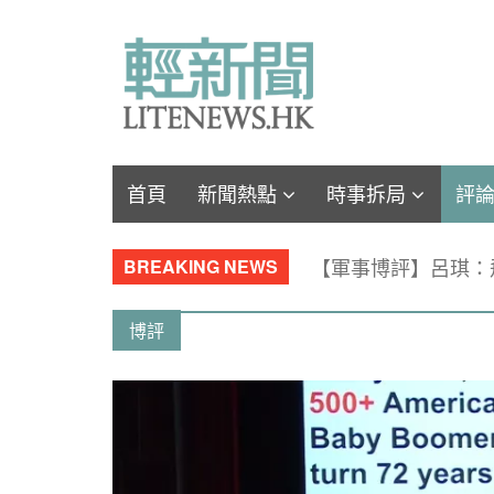
首頁
新聞熱點
時事拆局
評
【軍事博評】呂琪：
BREAKING NEWS
博評