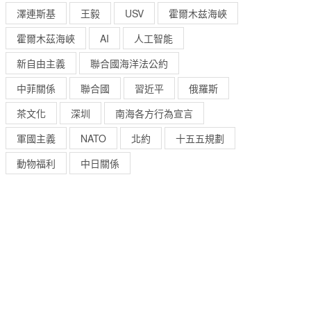
澤連斯基
王毅
USV
霍爾木兹海峽
霍爾木茲海峽
AI
人工智能
新自由主義
聯合國海洋法公約
中菲關係
聯合國
習近平
俄羅斯
茶文化
深圳
南海各方行為宣言
軍國主義
NATO
北約
十五五規劃
動物福利
中日關係