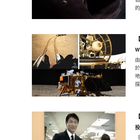
的
【
W
於
地
探
【
投