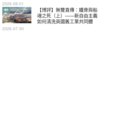
2026-08-01
【輕百科】甚麼按摩院要領
【博評】無雙直傳：鐵骨與船
輕百科
博評
牌？顧客涉及刑責嗎？
魂之死（上）——新自由主義
如何清洗英國舊工業共同體
2021-05-13
2026-07-30