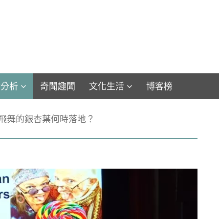
論分析
奇聞趣聞
文化生活
博客榜
飛舞的銀杏葉何時落地？