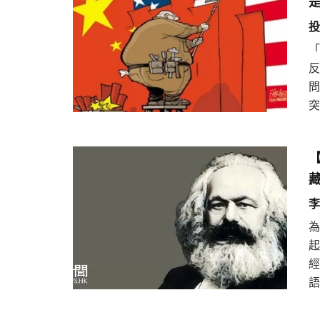
投
「
反
問
突
李
為
經
語