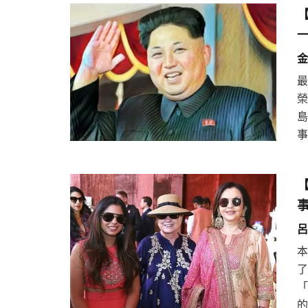
金
事
呂
本
的