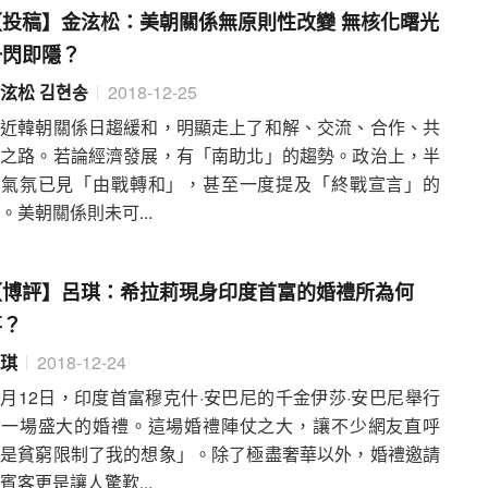
【投稿】金泫松：美朝關係無原則性改變 無核化曙光
一閃即隱？
泫松 김현송
2018-12-25
最近韓朝關係日趨緩和，明顯走上了和解、交流、合作、共
榮之路。若論經濟發展，有「南助北」的趨勢。政治上，半
島氣氛已見「由戰轉和」，甚至一度提及「終戰宣言」的
。美朝關係則未可...
【博評】呂琪：希拉莉現身印度首富的婚禮所為何
事？
琪
2018-12-24
月12日，印度首富穆克什·安巴尼的千金伊莎·安巴尼舉行
了一場盛大的婚禮。這場婚禮陣仗之大，讓不少網友直呼
「是貧窮限制了我的想象」。除了極盡奢華以外，婚禮邀請
賓客更是讓人驚歎...