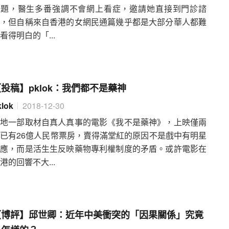
問題，醫生多番強調不會網上看症，邀請她直接到門診諮
詢，但自稱來自香港的女網民通篇幾乎都是大部分華人都難
看得明白的「...
投稿】pklok：我們都不是藥神
klok
2018-12-30
內地一部取材自真人真事的電影《我不是藥神》，上映僅兩
已有26億人民幣票房，賣得滿堂紅的原因不是戲中有明星
效應，而是活生生反映藥物專利權制度的矛盾。或許電影在
港的回響不大...
【博評】邱世卿：近年中美衝突的「因果關係」究竟