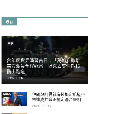
最新
軍事
台年度實兵演習首日：「萬鈞」撤離
美方派員全程觀察 坦克丟零件F-16
衝出跑道
2026-08-06
伊朗與阿曼就海峽擬定航道坐
時事政治
標達成共識正擬定聯合聲明
2026-08-06