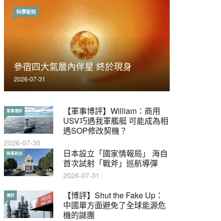
科學新知
時事政治
荃灣反黑組「砌生豬肉」砌錯O記臥
參宿四大氣層內伴星 終於現身
底4警員被控
2026-07-31
2019-11-01
【軍事博評】William：商用
【輕百科】被抽中當陪審員能
軍事博評
輕百科
USV巧遇我軍艦艇 可能成為相
拒絕嗎？
遇SOP修改契機？
2017-10-17
2026-07-30
【輕盤點】集會遊行陸續有
日本設立「國家情報局」 海自
輕盤點
時事政治
來？一文盡覽8月示威活動
首次試射「戰斧」巡航導彈
2019-08-30
2026-07-31
本港保護兒童法例雜亂互相矛
【博評】Shut the Fake Up：
特稿
博評
盾家長易墮法網
中國單方面避免了全球能源危
機的謎團
2019-05-21