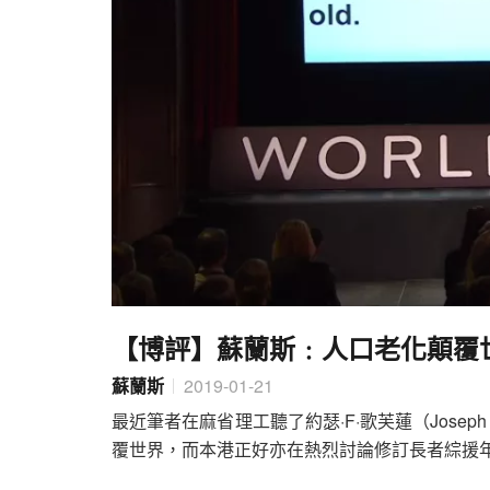
【博評】蘇蘭斯﹕人口老化顛覆
蘇蘭斯
2019-01-21
最近筆者在麻省理工聽了約瑟·F·歌芙蓮（Josep
覆世界，而本港正好亦在熱烈討論修訂長者綜援年齡