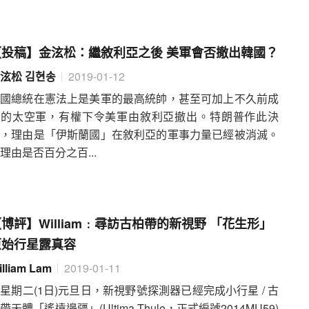
【投稿】金泫松：繼敘利亞之後 美軍會否撤出韓國？
泫松 김현송
2019-01-12
美國總統在憲法上是美軍的最高統帥，甚至可加上不久前成
立的太空軍，有權下令美軍由敘利亞撤出。特朗普作此決
定，理由是「伊斯蘭國」在敘利亞的軍事力量已經被消滅。
理由是否百分之百...
博評】William﹕尋訪古柏帶的新視野 「花生形」
原始行星露真容
illiam Lam
2019-01-11
星期二(1日)元旦日，新視野號探測器已經完成小行星 / 古
帶天體「遙遠邊疆」(Ultima Thule，正式編號2014MU59)