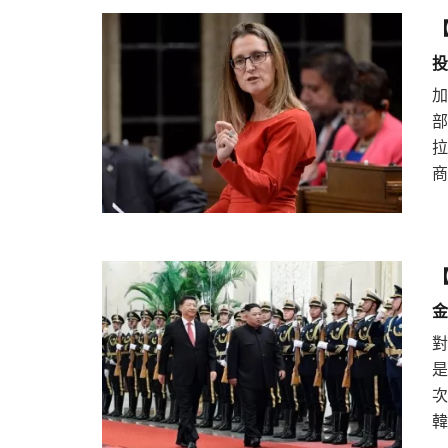
投
加
商
金
韓