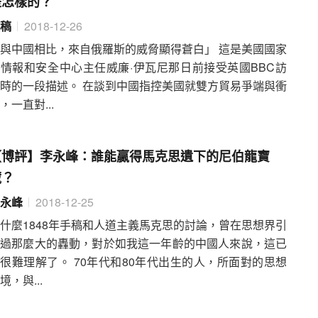
是怎樣的？
稿
2018-12-26
與中國相比，來自俄羅斯的威脅顯得蒼白」 這是美國國家
情報和安全中心主任威廉·伊瓦尼那日前接受英國BBC訪
時的一段描述。 在談到中國指控美國就雙方貿易爭端與衝
，一直對...
【博評】李永峰：誰能贏得馬克思遺下的尼伯龍寶
藏？
永峰
2018-12-25
什麼1848年手稿和人道主義馬克思的討論，曾在思想界引
起過那麼大的轟動，對於如我這一年齡的中國人來說，這已
很難理解了。 70年代和80年代出生的人，所面對的思想
境，與...