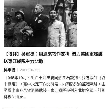
【博評】吳軍捷：周恩來巧作安排 借力美國軍艦護
送東江縱隊主力北撤
吳軍捷
2026-06-29
1945年10月，毛澤東赴重慶同蔣介石談判，雙方簽訂《雙
十協定》。黨中央定下向北發展、向南防禦的整體戰略，主
動撤出南方八省游擊武裝，東江縱隊被列入北撤名單，計劃
轉移至山東...