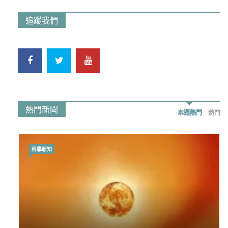
追蹤我們
熱門新聞
本週熱門
熱門
科學新知
時事政治
荃灣反黑組「砌生豬肉」砌錯O記臥底4警員