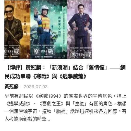
【博評】黃冠麟：「新浪潮」結合「舊情懷」——網
民成功串聯《寒戰》與《逃學威龍》
黃冠麟
2026-07-03
早前有網民以《寒戰1994》的嚴肅世界的宣傳底色，撞上
《逃學威龍》、《喜劇之王》與「皇氣」有關的角色，構想
一個無厘頭宇宙，這種「腦補」話題迅速引來各方回應。有
人考據兩部戲的時空...