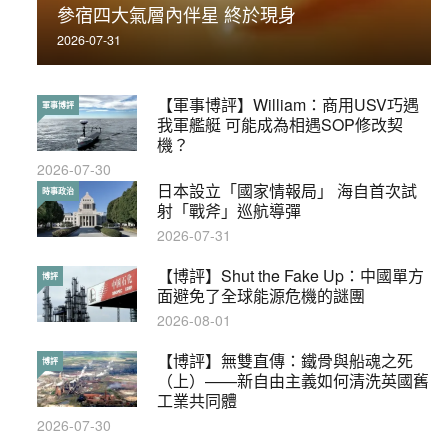
參宿四大氣層內伴星 終於現身
被控
2026-07-31
2019-11-01
【軍事博評】William：商用USV巧遇
【輕百科】被抽中當陪審員能拒絕嗎？
軍事博評
輕百科
我軍艦艇 可能成為相遇SOP修改契
2017-10-17
機？
2026-07-30
【輕盤點】集會遊行陸續有來？一文盡
日本設立「國家情報局」 海自首次試
輕盤點
時事政治
覽8月示威活動
射「戰斧」巡航導彈
2019-08-30
2026-07-31
本港保護兒童法例雜亂互相矛盾家長易
【博評】Shut the Fake Up：中國單方
特稿
博評
墮法網
面避免了全球能源危機的謎團
2019-05-21
2026-08-01
【輕百科】甚麼按摩院要領牌？顧客涉
【博評】無雙直傳：鐵骨與船魂之死
輕百科
博評
及刑責嗎？
（上）——新自由主義如何清洗英國舊
工業共同體
2021-05-13
2026-07-30