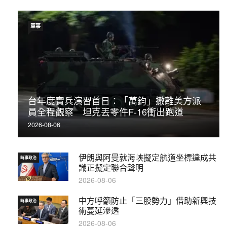
軍事
台年度實兵演習首日：「萬鈞」撤離美方派
員全程觀察 坦克丟零件F-16衝出跑道
2026-08-06
伊朗與阿曼就海峽擬定航道坐標達成共
時事政治
識正擬定聯合聲明
2026-08-06
中方呼籲防止「三股勢力」借助新興技
時事政治
術蔓延滲透
2026-08-06