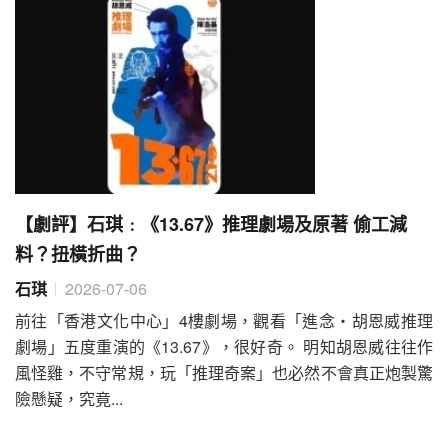
【劇評】石琪﹕《13.67》推理劇場及原著 偷工減
料？扭橫折曲？
石琪
2026-07-06
前往「香港文化中心」4樓劇場，觀看「進念‧胡恩威推理
劇場」五度重演的《13.67》，很好奇。 明知胡恩威往往作
風怪雞，不守常規，玩「推理奇案」也必然不會真正炮製驚
險懸疑，究竟...