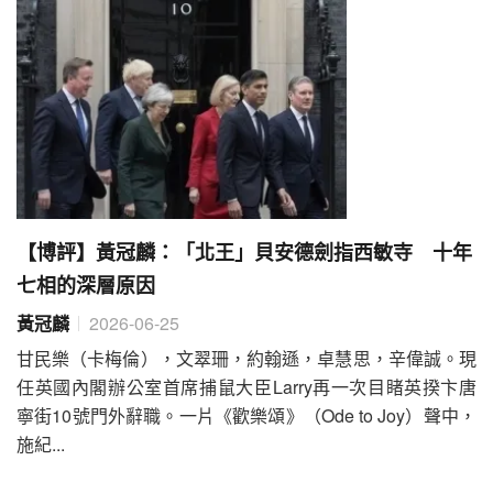
【博評】黃冠麟：「北王」貝安德劍指西敏寺 十年
七相的深層原因
黃冠麟
2026-06-25
甘民樂（卡梅倫），文翠珊，約翰遜，卓慧思，辛偉誠。現
任英國內閣辦公室首席捕鼠大臣Larry再一次目睹英揆卞唐
寧街10號門外辭職。一片《歡樂頌》（Ode to Joy）聲中，
施紀...