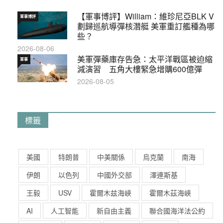
【軍事博評】William：維珍尼亞BLK V
軍事博評
劃歸巡航導彈核潛艇 美軍重訂艦種為哪
些？
2026-08-06
美軍彈藥庫存告急：太平洋戰區被迫縮
軍事
減演習 五角大樓緊急增購600億彈
2026-08-05
標籤
美國
特朗普
中美關係
烏克蘭
南海
伊朗
以色列
中國外交部
澤連斯基
王毅
USV
霍爾木兹海峽
霍爾木茲海峽
AI
人工智能
新自由主義
聯合國海洋法公約