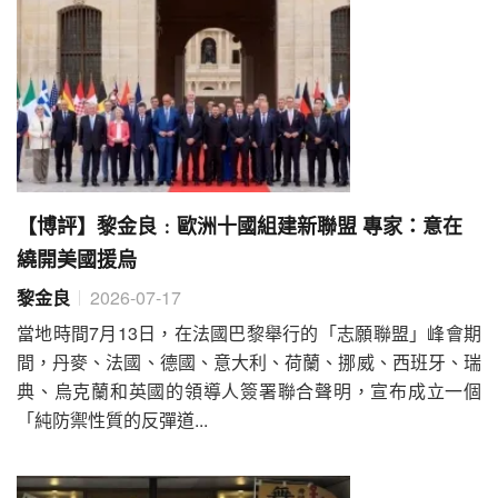
【博評】黎金良﹕歐洲十國組建新聯盟 專家：意在
繞開美國援烏
黎金良
2026-07-17
當地時間7月13日，在法國巴黎舉行的「志願聯盟」峰會期
間，丹麥、法國、德國、意大利、荷蘭、挪威、西班牙、瑞
典、烏克蘭和英國的領導人簽署聯合聲明，宣布成立一個
「純防禦性質的反彈道...