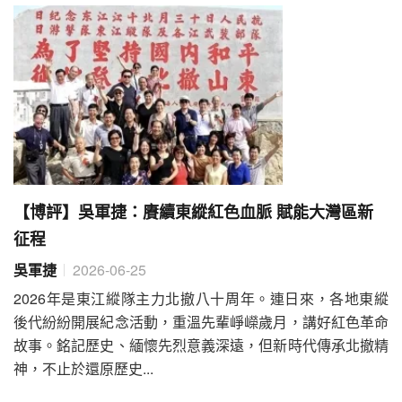
【博評】吳軍捷：賡續東縱紅色血脈 賦能大灣區新
征程
吳軍捷
2026-06-25
2026年是東江縱隊主力北撤八十周年。連日來，各地東縱
後代紛紛開展紀念活動，重溫先輩崢嶸歲月，講好紅色革命
故事。銘記歷史、緬懷先烈意義深遠，但新時代傳承北撤精
神，不止於還原歷史...