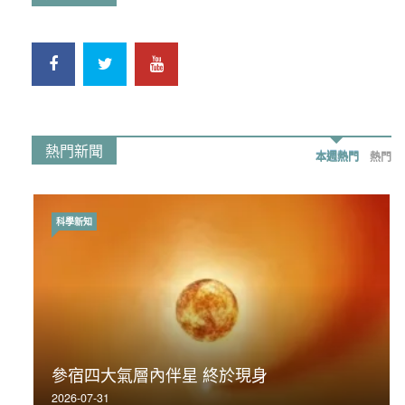
熱門新聞
本週熱門
熱門
科學新知
時事政治
荃灣反黑組「砌生豬肉」砌錯O記臥底4警員
參宿四大氣層內伴星 終於現身
被控
2026-07-31
2019-11-01