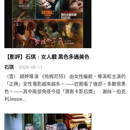
【影評】石琪﹕女人戲 黑色多過美色
石琪
2026-05-11
（壹） 趙婷導演 《哈姆尼特》 由女性編劇、導演和主演的
「正牌」女性電影越來越多。——近期看了幾部，多數很黑
色。——其中兩部角逐今屆「奧斯卡影后獎」﹕謝絲‧伯克
利Jessie...