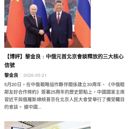
【博評】黎金良﹕中俄元首北京會談釋放的三大核心
信號
黎金良
2026-05-21
5月20日，在中俄戰略協作夥伴關係建立30周年、《中俄睦
鄰友好合作條約》簽署25周年的歷史節點上，中國國家主席
習近平與俄羅斯總統普京在北京人民大會堂舉行了備受矚目
的會談。 據中國...