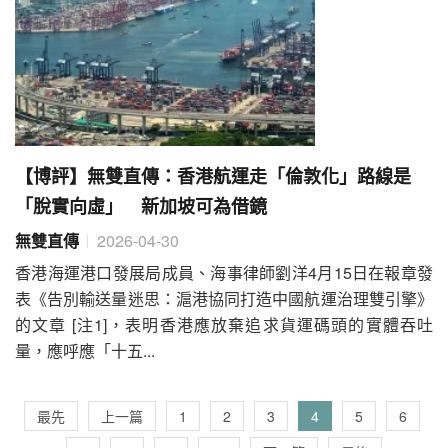
【博評】無雙直傳：香港航運走「倫敦化」路線是
「脫實向虛」 新加坡可為借鏡
無雙直傳
2026-04-30
香港海運港口發展局成員、海事律師劉洋4月15日在報章發
表《告別輸送量迷思：滬港協同打造中國航運治理雙引擎》
的文章 [注1]，表明香港應放棄追求貨運碼頭的實體吞吐
量，應呼應「十五...
最先
上一篇
1
2
3
4
5
6