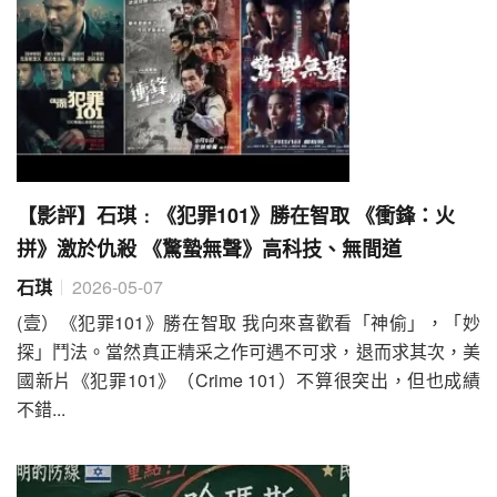
【影評】石琪﹕《犯罪101》勝在智取 《衝鋒：火
拼》激於仇殺 《驚蟄無聲》高科技、無間道
石琪
2026-05-07
(壹）《犯罪101》勝在智取 我向來喜歡看「神偷」，「妙
探」鬥法。當然真正精采之作可遇不可求，退而求其次，美
國新片《犯罪101》（Crime 101）不算很突出，但也成績
不錯...