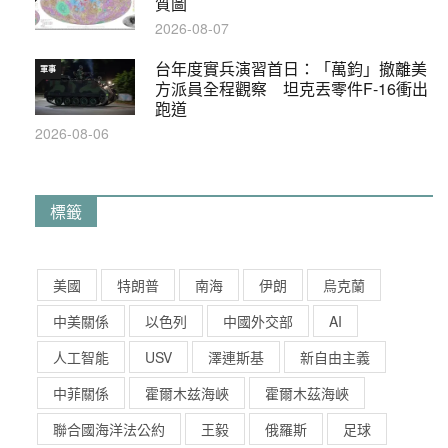
質圖
2026-08-07
台年度實兵演習首日：「萬鈞」撤離美
軍事
方派員全程觀察 坦克丟零件F-16衝出
跑道
2026-08-06
標籤
美國
特朗普
南海
伊朗
烏克蘭
中美關係
以色列
中國外交部
AI
人工智能
USV
澤連斯基
新自由主義
中菲關係
霍爾木兹海峽
霍爾木茲海峽
聯合國海洋法公約
王毅
俄羅斯
足球