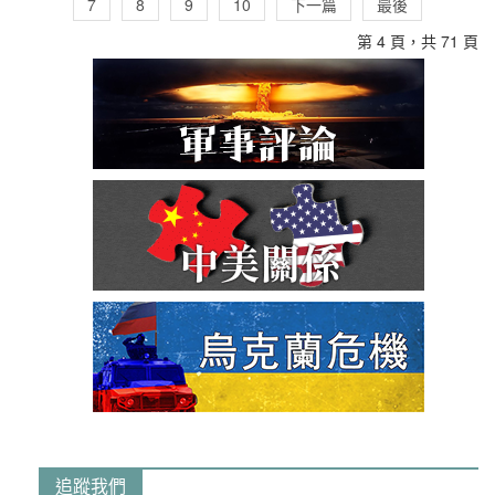
7
8
9
10
下一篇
最後
第 4 頁，共 71 頁
追蹤我們