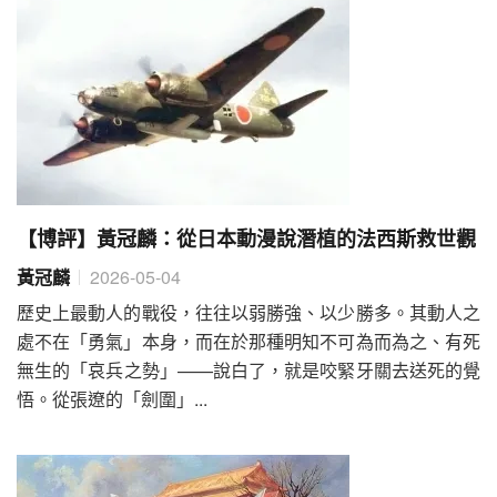
【博評】黃冠麟：從日本動漫說潛植的法西斯救世觀
黃冠麟
2026-05-04
歷史上最動人的戰役，往往以弱勝強、以少勝多。其動人之
處不在「勇氣」本身，而在於那種明知不可為而為之、有死
無生的「哀兵之勢」——說白了，就是咬緊牙關去送死的覺
悟。從張遼的「劍圍」...