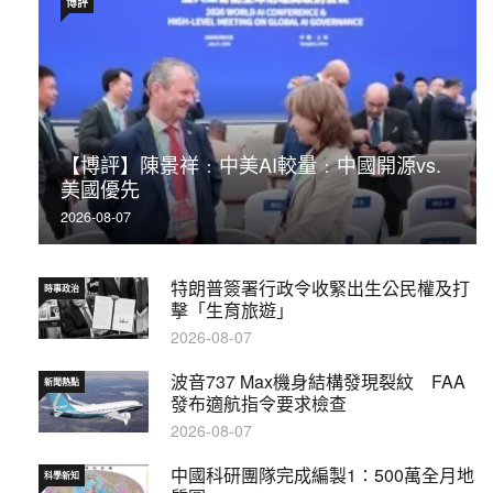
博評
【博評】陳景祥﹕中美AI較量﹕中國開源vs.
美國優先
2026-08-07
特朗普簽署行政令收緊出生公民權及打
時事政治
擊「生育旅遊」
2026-08-07
波音737 Max機身結構發現裂紋 FAA
新聞熱點
發布適航指令要求檢查
2026-08-07
中國科研團隊完成編製1∶500萬全月地
科學新知