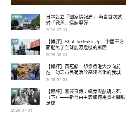
日本設立「國家情報局」 海自首次試
【輕百科】被抽中當陪審員能拒絕嗎？
時事政治
輕百科
射「戰斧」巡航導彈
2017-10-17
2026-07-31
【博評】Shut the Fake Up：中國單方
【輕盤點】集會遊行陸續有來？一文盡
博評
輕盤點
面避免了全球能源危機的謎團
覽8月示威活動
2026-08-01
2019-08-30
【博評】黃冠麟：想像香港大步向前
本港保護兒童法例雜亂互相矛盾家長易
博評
特稿
進 勿忘市民苟活於基建老化的我城
墮法網
2026-07-31
2019-05-21
【博評】無雙直傳：鐵骨與船魂之死
【輕百科】甚麼按摩院要領牌？顧客涉
博評
輕百科
（下）——新自由主義如何用資本馴服
及刑責嗎？
足球
2021-05-13
2026-07-31