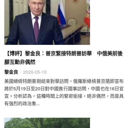
【博評】黎金良：普京緊接特朗普訪華 中俄美前後
腳互動非偶然
黎金良
2026-05-19
美國總統特朗普剛結束對華訪問，俄羅斯總統普京隨即宣布
將於5月19日至20日對中國進行國事訪問，中國也在16日官
宣。分析認為，這種時間上的緊密銜接，絕非偶然，而是具
有強烈的政治象...