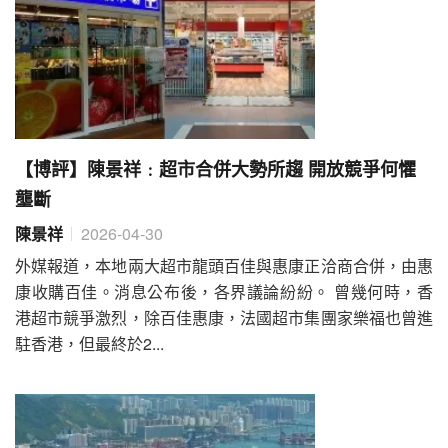
【博評】陳景祥﹕超市合併大勢所趨 開放競爭何懼
壟斷
陳景祥
2026-04-30
外媒報道，本地兩大超市龍頭百佳與惠康正洽商合併，由惠
康收購百佳。消息公布後，各界議論紛紛。 曾幾何時，香
港超市競爭激烈，除百佳惠康，法國超市集團家樂福也曾進
駐香港，但最終於2...