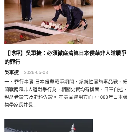
【博評】吳軍捷：必須徹底清算日本侵華非人道戰爭
的罪行
吳軍捷
2026-05-08
一、罪行事實 日本侵華戰爭期間，系統性實施毒品戰、細
菌戰兩類非人道戰爭行為，相關史實均有檔案、日軍自述、
親歷者證言及史料佐證。 在毒品運用方面，1888年日本藥
物學家長井長...