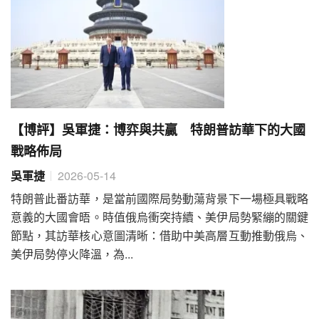
【博評】吳軍捷：博弈與共贏 特朗普訪華下的大國
戰略佈局
吳軍捷
2026-05-14
特朗普此番訪華，是當前國際局勢動蕩背景下一場極具戰略
意義的大國會晤。時值俄烏衝突持續、美伊局勢緊繃的關鍵
節點，其訪華核心意圖清晰：借助中美高層互動推動俄烏、
美伊局勢停火降溫，為...