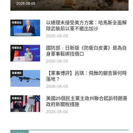
2026-08-05
以總理未接受美方方案：哈馬斯全面解
時事政治
除武裝前以軍不撤出加沙
2026-08-05
國防部﹕日新版《防衛白皮書》是為自
時事政治
身軍事鬆綁找借口
2026-08-05
【軍事博評】呂琪：飛舞的銀杏葉何時
軍事博評
落地？
2026-08-05
美國25個民主黨主政州聯合起訴特朗普
時事政治
政府新關稅措施
2026-08-04