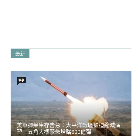
最新
軍事
美軍彈藥庫存告急：太平洋戰區被迫縮減演
習 五角大樓緊急增購600億彈