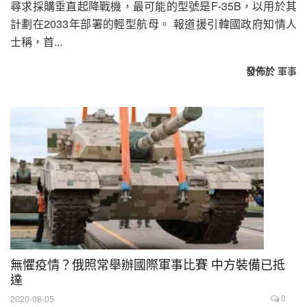
尋求採購垂直起降戰機，最可能的型號是F-35B，以用於其
計劃在2033年部署的輕型航母。 報道援引韓國政府知情人
士稱，首...
發佈於
軍事
無懼疫情？俄照常舉辦國際軍事比賽 中方裝備已抵
達
0
2020-08-05