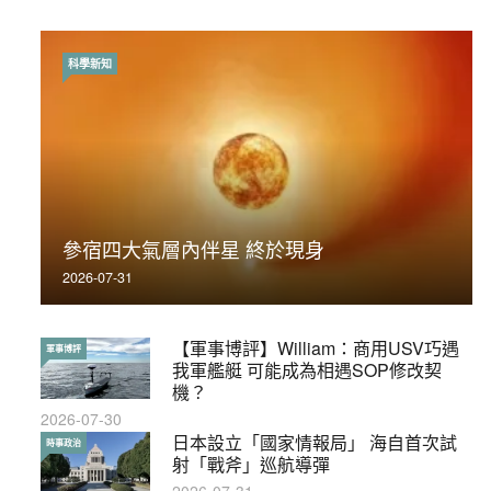
科學新知
時事政治
荃灣反黑組「砌生豬肉」砌錯O記臥底4警員
參宿四大氣層內伴星 終於現身
被控
2026-07-31
2019-11-01
【軍事博評】William：商用USV巧遇
【輕百科】被抽中當陪審員能拒絕嗎？
軍事博評
輕百科
我軍艦艇 可能成為相遇SOP修改契
2017-10-17
機？
2026-07-30
【輕盤點】集會遊行陸續有來？一文盡
日本設立「國家情報局」 海自首次試
輕盤點
時事政治
覽8月示威活動
射「戰斧」巡航導彈
2019-08-30