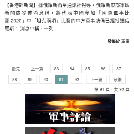
【香港輕新聞】據俄羅斯衛星通訊社報導，俄羅斯東部軍區
新聞處發佈消息稱，將代表中國參加「國際軍事比
賽-2020」中「坦克兩項」比賽的中方軍事裝備已經抵達俄
羅斯。 消息中稱，一列...
發佈於
軍事
最先
上一篇
83
84
85
86
87
88
89
90
91
92
下一篇
最後
第 91 頁，共 92 頁