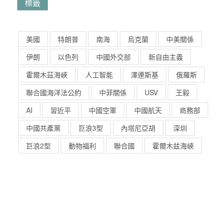
標籤
美國
特朗普
南海
烏克蘭
中美關係
伊朗
以色列
中國外交部
新自由主義
霍爾木茲海峽
人工智能
澤連斯基
俄羅斯
聯合國海洋法公約
中菲關係
USV
王毅
AI
習近平
中國空軍
中國航天
商務部
中國共產黨
巨浪3型
內塔尼亞胡
深圳
巨浪2型
動物福利
聯合國
霍爾木兹海峽