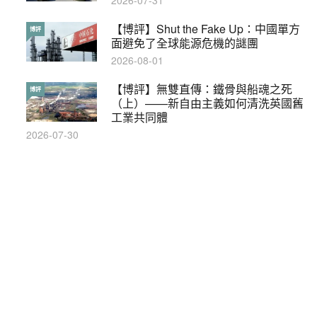
2026-07-31
本港保護兒童法例雜亂互相矛盾家長易
【博評】Shut the Fake Up：中國單方
特稿
博評
墮法網
面避免了全球能源危機的謎團
2019-05-21
2026-08-01
【輕百科】甚麼按摩院要領牌？顧客涉
【博評】無雙直傳：鐵骨與船魂之死
輕百科
博評
及刑責嗎？
（上）——新自由主義如何清洗英國舊
工業共同體
2021-05-13
2026-07-30