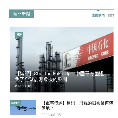
熱門新聞
本週熱門
熱門
博評
時事政治
【博評】Shut the Fake Up：中國單方面避
荃灣反黑組「砌生豬肉」砌錯O記臥底4警員
免了全球能源危機的謎團
被控
2026-08-01
2019-11-01
【軍事博評】呂琪：飛舞的銀杏葉何時
【輕百科】被抽中當陪審員能拒絕嗎？
軍事博評
輕百科
落地？
2017-10-17
2026-08-05