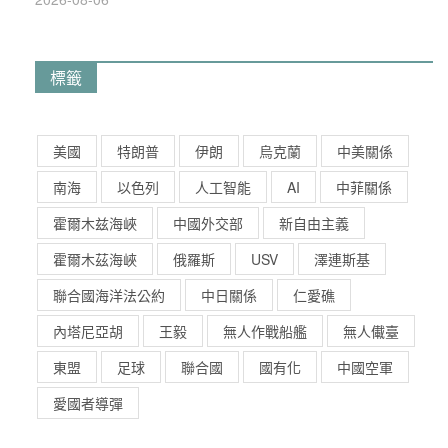
標籤
美國
特朗普
伊朗
烏克蘭
中美關係
南海
以色列
人工智能
AI
中菲關係
霍爾木兹海峽
中國外交部
新自由主義
霍爾木茲海峽
俄羅斯
USV
澤連斯基
聯合國海洋法公約
中日關係
仁愛礁
內塔尼亞胡
王毅
無人作戰船艦
無人儎臺
東盟
足球
聯合國
國有化
中國空軍
愛國者導彈