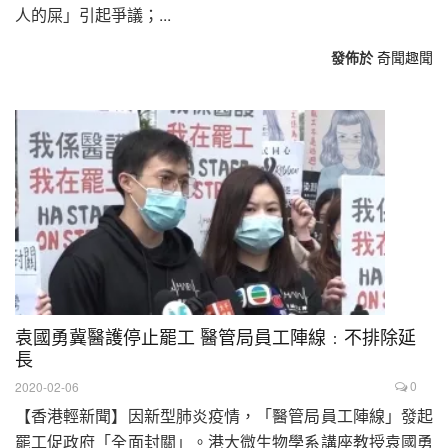
人的屎」引起爭議；...
發佈於
奇聞趣聞
袁國勇冀醫護停止罷工 醫管局員工陣線﹕不排除延
長
0
2020-02-06
【香港輕新聞】因新型肺炎疫情，「醫管局員工陣線」發起
罷工促政府「全面封關」。港大微生物學系講座教授袁國勇