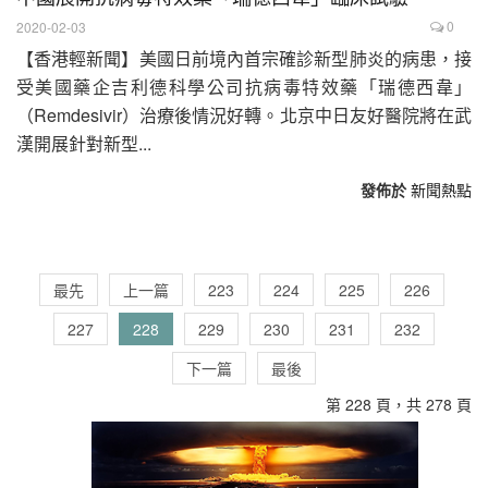
0
2020-02-03
【香港輕新聞】美國日前境內首宗確診新型肺炎的病患，接
受美國藥企吉利德科學公司抗病毒特效藥「瑞德西韋」
（Remdesivir）治療後情況好轉。北京中日友好醫院將在武
漢開展針對新型...
發佈於
新聞熱點
最先
上一篇
223
224
225
226
227
228
229
230
231
232
下一篇
最後
第 228 頁，共 278 頁