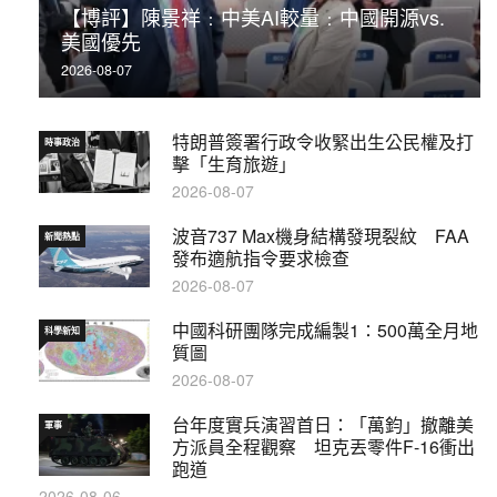
【博評】陳景祥﹕中美AI較量﹕中國開源vs.
美國優先
2026-08-07
特朗普簽署行政令收緊出生公民權及打
時事政治
擊「生育旅遊」
2026-08-07
波音737 Max機身結構發現裂紋 FAA
新聞熱點
發布適航指令要求檢查
2026-08-07
中國科研團隊完成編製1∶500萬全月地
科學新知
質圖
2026-08-07
台年度實兵演習首日：「萬鈞」撤離美
軍事
方派員全程觀察 坦克丟零件F-16衝出
跑道
2026-08-06