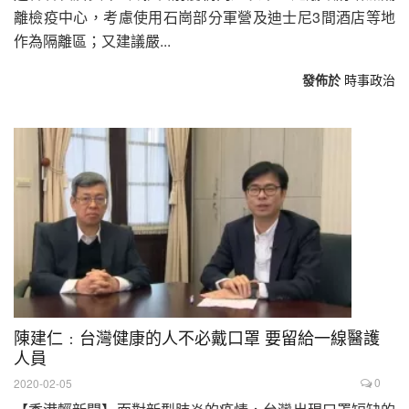
離檢疫中心，考慮使用石崗部分軍營及迪士尼3間酒店等地
作為隔離區；又建議嚴...
發佈於
時事政治
陳建仁﹕台灣健康的人不必戴口罩 要留給一線醫護
人員
0
2020-02-05