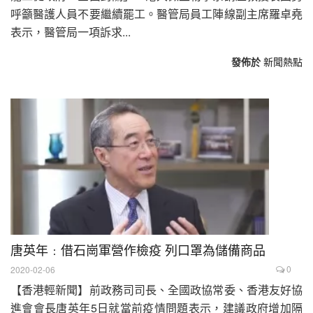
呼籲醫護人員不要繼續罷工。醫管局員工陣線副主席羅卓堯
表示，醫管局一項訴求...
發佈於
新聞熱點
唐英年﹕借石崗軍營作檢疫 列口罩為儲備商品
0
2020-02-06
【香港輕新聞】前政務司司長、全國政協常委、香港友好協
進會會長唐英年5日就當前疫情問題表示，建議政府增加隔