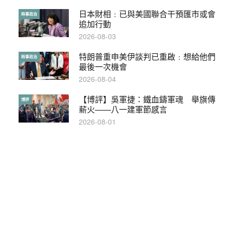
日本財相﹕已與美國聯合干預匯市或會
【輕盤點】集會遊行陸續有來？一文盡
時事政治
輕盤點
追加行動
覽8月示威活動
2026-08-03
2019-08-30
特朗普重申美伊談判已重啟﹕想給他們
本港保護兒童法例雜亂互相矛盾家長易
時事政治
特稿
最後一次機會
墮法網
2026-08-04
2019-05-21
【博評】吳軍捷：鐵血鑄軍魂 舉旗傳
【輕百科】甚麼按摩院要領牌？顧客涉
博評
輕百科
薪火——八一建軍節感言
及刑責嗎？
2026-08-01
2021-05-13