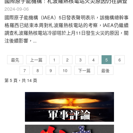
國際原子能機構﹕札波羅熱核電站火災原因仍在調查
2024-09-06
國際原子能機構（IAEA）5日發表聲明表示，該機構總幹事
格羅西已結束本周對札波羅熱核電站的考察，IAEA仍繼續
調查札波羅熱核電站冷卻塔於上月11日發生火災的原因，關
注後續影響，...
最先
上一篇
1
2
3
4
5
6
7
8
9
10
下一篇
最後
第 5 頁，共 14 頁