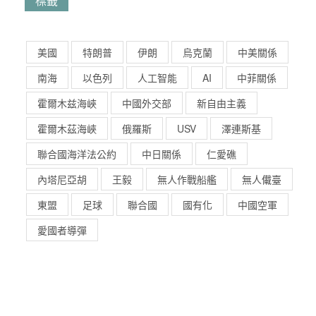
標籤
美國
特朗普
伊朗
烏克蘭
中美關係
南海
以色列
人工智能
AI
中菲關係
霍爾木兹海峽
中國外交部
新自由主義
霍爾木茲海峽
俄羅斯
USV
澤連斯基
聯合國海洋法公約
中日關係
仁愛礁
內塔尼亞胡
王毅
無人作戰船艦
無人儎臺
東盟
足球
聯合國
國有化
中國空軍
愛國者導彈