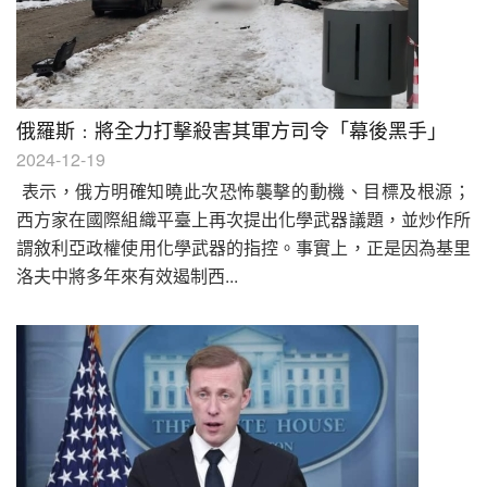
俄羅斯﹕將全力打擊殺害其軍方司令「幕後黑手」
2024-12-19
表示，俄方明確知曉此次恐怖襲擊的動機、目標及根源；
西方家在國際組織平臺上再次提出化學武器議題，並炒作所
謂敘利亞政權使用化學武器的指控。事實上，正是因為基里
洛夫中將多年來有效遏制西...