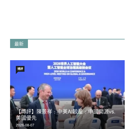
最新
博評
【博評】陳景祥﹕中美AI較量﹕中國開源vs.
美國優先
2026-08-07