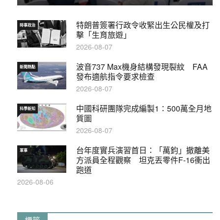
特朗普簽署行政令收緊出生公民權及打
時事政治
擊「生育旅遊」
2026-08-07
波音737 Max機身結構發現裂紋 FAA
新聞熱點
發布適航指令要求檢查
2026-08-07
中國科研團隊完成編製1∶500萬全月地
科學新知
質圖
2026-08-07
台年度實兵演習首日：「萬鈞」撤離美
軍事
方派員全程觀察 坦克丟零件F-16衝出
跑道
2026-08-06