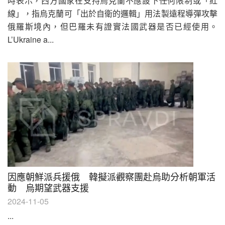
時表示，西方國家在支持烏克蘭不應設下任何限制或「紅
線」，指烏克蘭可「出於自衛的邏輯」用法製遠程導彈攻擊
俄羅斯境內，但巴羅未有證實法國武器是否已經使用。
L’Ukraine a...
因應朝鮮派兵援俄 韓擬派觀察團赴烏助分析朝軍活
動 烏期望武器支援
2024-11-05
...