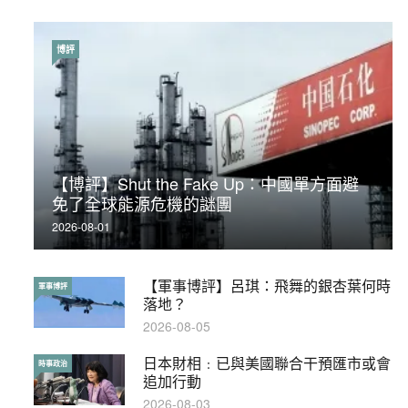
博評
時事政治
【博評】Shut the Fake Up：中國單方面避
荃灣反黑組「砌生豬肉」砌錯O記臥底4警員
免了全球能源危機的謎團
被控
2026-08-01
2019-11-01
【軍事博評】呂琪：飛舞的銀杏葉何時
【輕百科】被抽中當陪審員能拒絕嗎？
軍事博評
輕百科
落地？
2017-10-17
2026-08-05
日本財相﹕已與美國聯合干預匯市或會
【輕盤點】集會遊行陸續有來？一文盡
時事政治
輕盤點
追加行動
覽8月示威活動
2026-08-03
2019-08-30