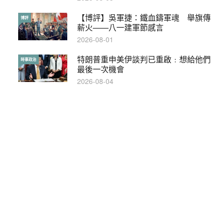
【博評】吳軍捷：鐵血鑄軍魂 舉旗傳
本港保護兒童法例雜亂互相矛盾家長易
博評
特稿
薪火——八一建軍節感言
墮法網
2026-08-01
2019-05-21
特朗普重申美伊談判已重啟﹕想給他們
【輕百科】甚麼按摩院要領牌？顧客涉
時事政治
輕百科
最後一次機會
及刑責嗎？
2026-08-04
2021-05-13