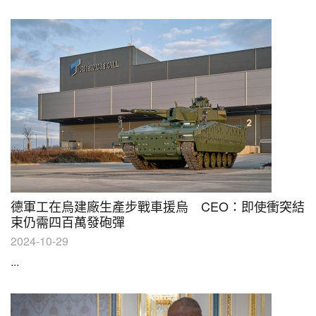
德軍工在烏建廠生產步戰車援烏 CEO：即使衝突結
束仍需四百萬發砲彈
2024-10-29
...