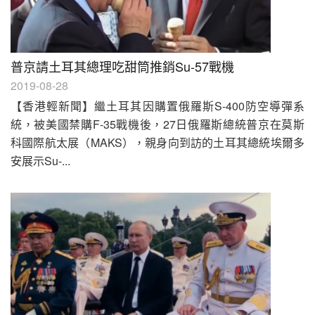
普京請土耳其總理吃甜筒推銷Su-57戰機
2019-08-28
【香港輕新聞】繼土耳其因購置俄羅斯S-400防空導彈系
統，被美國禁購F-35戰機後，27日俄羅斯總統普京在莫斯
科國際航太展（MAKS），親身向到訪的土耳其總統埃爾多
安展示Su-...