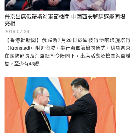
普京出席俄羅斯海軍節檢閱 中國西安號驅逐艦同場
亮相
2019-07-29
【香港輕新聞】俄羅斯7月28日於聖彼得堡喀琅施塔得
（Kronstadt）附近海域，舉行海軍節檢閱儀式，總統普京
在國防部長及海軍總司令陪同下，出席活動及檢閱海軍艦
隻。至少有43艘...