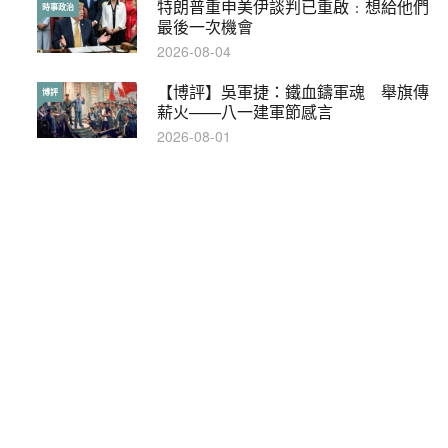
特朗普重申美伊談判已重啟﹕想給他們
本港保護兒童法例雜亂互相矛盾家長易
時事政治
特稿
最後一次機會
墮法網
2026-08-04
2019-05-21
【博評】吳軍捷：鐵血鑄軍魂 舉旗傳
【輕百科】甚麼按摩院要領牌？顧客涉
博評
輕百科
薪火——八一建軍節感言
及刑責嗎？
2026-08-01
2021-05-13