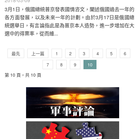
2018-03-09
3月1日，俄國總統普京發表國情咨文，闡述俄國過去一年的
各方面發展，以及未來一年的計劃。由於3月17日是俄國總
統選舉日，有言論指此是為普京本人造勢，進一步增加在大
選中的得票率，從而維...
最先
上一篇
1
2
3
4
5
6
7
8
9
10
第 10 頁，共 10 頁