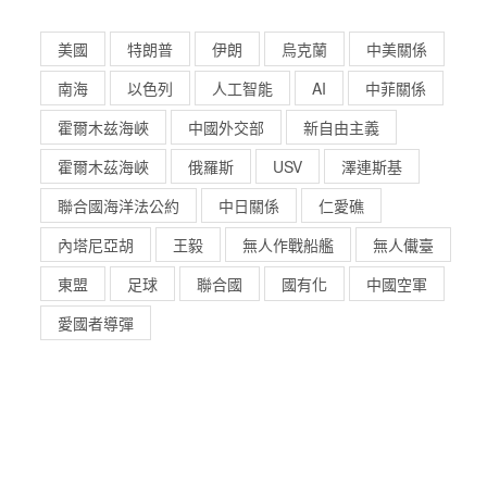
美國
特朗普
伊朗
烏克蘭
中美關係
南海
以色列
人工智能
AI
中菲關係
霍爾木兹海峽
中國外交部
新自由主義
霍爾木茲海峽
俄羅斯
USV
澤連斯基
聯合國海洋法公約
中日關係
仁愛礁
內塔尼亞胡
王毅
無人作戰船艦
無人儎臺
東盟
足球
聯合國
國有化
中國空軍
愛國者導彈