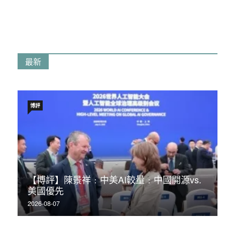
最新
博評
【博評】陳景祥﹕中美AI較量﹕中國開源vs.
美國優先
2026-08-07