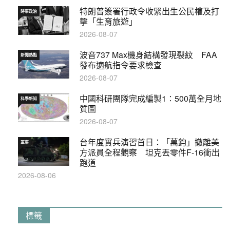
特朗普簽署行政令收緊出生公民權及打
時事政治
擊「生育旅遊」
2026-08-07
波音737 Max機身結構發現裂紋 FAA
新聞熱點
發布適航指令要求檢查
2026-08-07
中國科研團隊完成編製1∶500萬全月地
科學新知
質圖
2026-08-07
台年度實兵演習首日：「萬鈞」撤離美
軍事
方派員全程觀察 坦克丟零件F-16衝出
跑道
2026-08-06
標籤