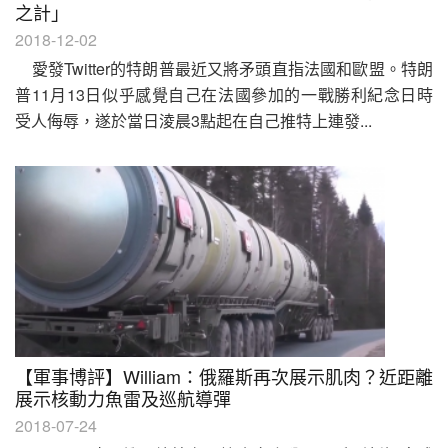
之計」
2018-12-02
愛發Twitter的特朗普最近又將矛頭直指法國和歐盟。特朗
普11月13日似乎感覺自己在法國參加的一戰勝利紀念日時
受人侮辱，遂於當日淩晨3點起在自己推特上連發...
【軍事博評】William：俄羅斯再次展示肌肉？近距離
展示核動力魚雷及巡航導彈
2018-07-24