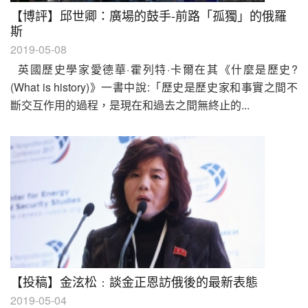
【博評】邱世卿：廣場的鼓手-前路「孤獨」的俄羅
斯
2019-05-08
英國歷史學家愛德華·霍列特·卡爾在其《什麼是歷史?
(What is history)》一書中說:「歷史是歷史家和事實之間不
斷交互作用的過程，是現在和過去之間無終止的...
【投稿】金泫松﹕談金正恩訪俄後的最新表態
2019-05-04