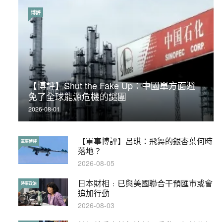
博評
時事政治
【博評】Shut the Fake Up：中國單方面避
荃灣反黑組「砌生豬肉」砌錯O記臥底4警員
免了全球能源危機的謎團
被控
2026-08-01
2019-11-01
【軍事博評】呂琪：飛舞的銀杏葉何時
【輕百科】被抽中當陪審員能拒絕嗎？
軍事博評
輕百科
落地？
2017-10-17
2026-08-05
日本財相﹕已與美國聯合干預匯市或會
【輕盤點】集會遊行陸續有來？一文盡
時事政治
輕盤點
追加行動
覽8月示威活動
2026-08-03
2019-08-30