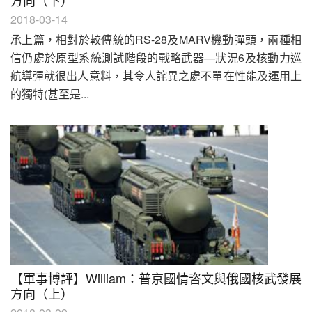
方向（下）
2018-03-14
承上篇，相對於較傳統的RS-28及MARV機動彈頭，兩種相
信仍處於原型系統測試階段的戰略武器—狀況6及核動力巡
航導彈就很出人意料，其令人詫異之處不單在性能及運用上
的獨特(甚至是...
【軍事博評】William：普京國情咨文與俄國核武發展
方向（上）