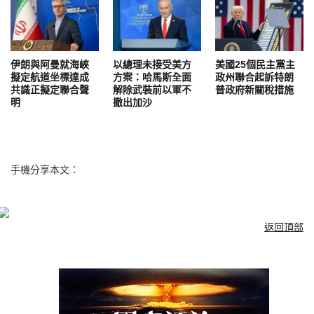
伊朗與阿曼就海峽
以總理未接受美方
美國25個民主黨主
擬定航道坐標達成
方案：哈馬斯全面
政州聯合起訴特朗
共識正擬定聯合聲
解除武裝前以軍不
普政府新關稅措施
明
撤出加沙
手機分享本文：
返回頂部