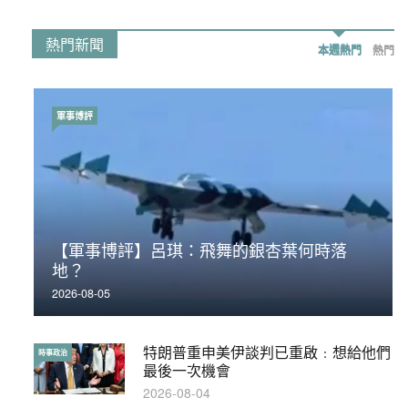
熱門新聞
本週熱門
熱門
軍事博評
時事政治
【軍事博評】呂琪：飛舞的銀杏葉何時落
荃灣反黑組「砌生豬肉」砌錯O記臥底4警員
地？
被控
2026-08-05
2019-11-01
特朗普重申美伊談判已重啟﹕想給他們
【輕百科】被抽中當陪審員能拒絕嗎？
時事政治
輕百科
最後一次機會
2017-10-17
2026-08-04