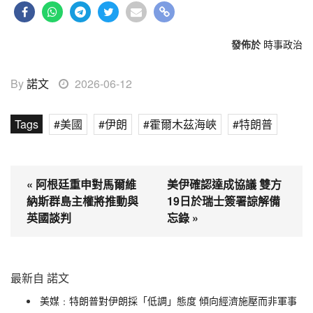
發佈於
時事政治
By
諾文
2026-06-12
Tags
美國
伊朗
霍爾木茲海峽
特朗普
« 阿根廷重申對馬爾維
美伊確認達成協議 雙方
納斯群島主權將推動與
19日於瑞士簽署諒解備
英國談判
忘錄 »
最新自 諾文
美媒﹕特朗普對伊朗採「低調」態度 傾向經濟施壓而非軍事