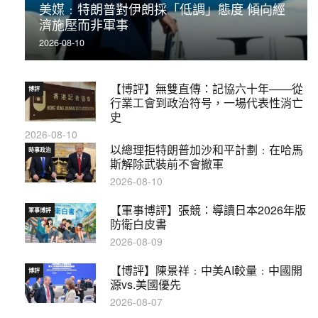
美媒﹕特朗普對伊朗採「低調」態度 傾向經
濟施壓而非軍事
2026-08-10
【博評】無雙直傳：記協六十年——從
博評
行業工會到政治符号，一場代表性消亡
史
2026-08-10
以總理拒特朗普加沙和平計劃﹕在哈馬
時事政治
斯解除武裝前不會撤軍
2026-08-10
【軍事博評】張競：導讀日本2026年版
軍事博評
防衛白皮書
2026-08-09
【博評】陳景祥﹕中美AI較量﹕中國開
博評
源vs.美國優先
2026-08-07