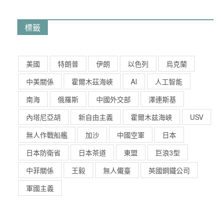
標籤
美國
特朗普
伊朗
以色列
烏克蘭
中美關係
霍爾木茲海峽
AI
人工智能
南海
俄羅斯
中國外交部
澤連斯基
內塔尼亞胡
新自由主義
霍爾木兹海峽
USV
無人作戰船艦
加沙
中國空軍
日本
日本防衛省
日本茶道
東盟
巨浪3型
中菲關係
王毅
無人儎臺
英國鋼鐵公司
軍國主義