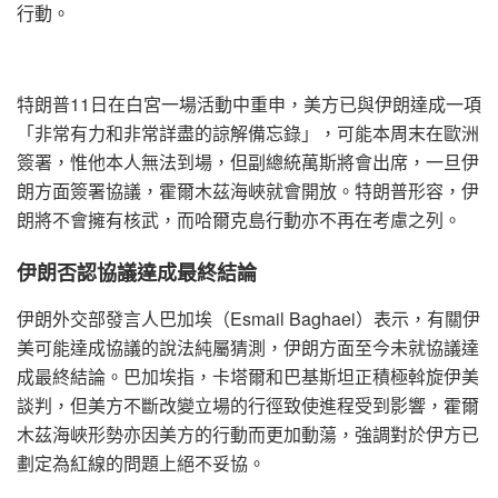
行動。
特朗普11日在白宮一場活動中重申，美方已與伊朗達成一項
「非常有力和非常詳盡的諒解備忘錄」，可能本周末在歐洲
簽署，惟他本人無法到場，但副總統萬斯將會出席，一旦伊
朗方面簽署協議，霍爾木茲海峽就會開放。特朗普形容，伊
朗將不會擁有核武，而哈爾克島行動亦不再在考慮之列。
伊朗否認協議達成最終結論
伊朗外交部發言人巴加埃（Esmail Baghaei）表示，有關伊
美可能達成協議的說法純屬猜測，伊朗方面至今未就協議達
成最終結論。巴加埃指，卡塔爾和巴基斯坦正積極斡旋伊美
談判，但美方不斷改變立場的行徑致使進程受到影響，霍爾
木茲海峽形勢亦因美方的行動而更加動蕩，強調對於伊方已
劃定為紅線的問題上絕不妥協。