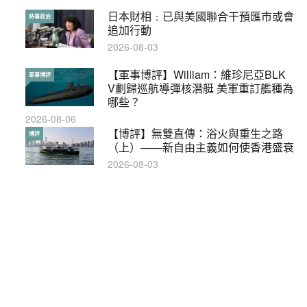
日本財相﹕已與美國聯合干預匯市或會
【輕盤點】集會遊行陸續有來？一文盡
時事政治
輕盤點
追加行動
覽8月示威活動
2026-08-03
2019-08-30
【軍事博評】William：維珍尼亞BLK
本港保護兒童法例雜亂互相矛盾家長易
軍事博評
特稿
V劃歸巡航導彈核潛艇 美軍重訂艦種為
墮法網
哪些？
2019-05-21
2026-08-06
【輕百科】甚麼按摩院要領牌？顧客涉
【博評】無雙直傳：浴火與重生之路
輕百科
博評
及刑責嗎？
（上）——新自由主義如何使香港盛衰
2021-05-13
2026-08-03