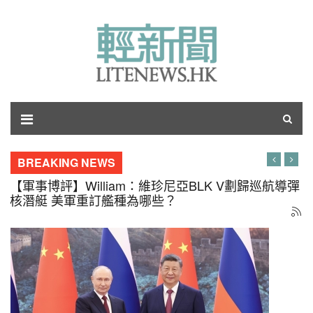
BREAKING NEWS
【軍事博評】William：維珍尼亞BLK V劃歸巡航導彈
核潛艇 美軍重訂艦種為哪些？