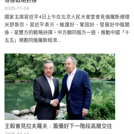
2025-11-04
國家主席習近平4日上午在北京人民大會堂會見俄羅斯總理
米舒斯京。習近平表示，維護好、鞏固好、發展好中俄關
係，是雙方的戰略抉擇。中方願同俄方一道，推動中國「十
五五」規劃同俄羅斯經濟...
王毅會見拉夫羅夫﹕籌備好下一階段高層交往
2025-07-14