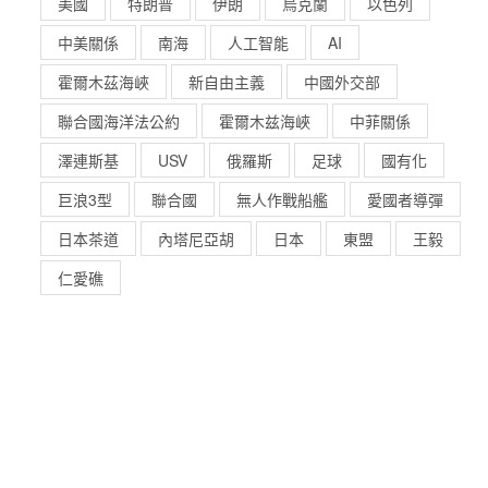
美國
特朗普
伊朗
烏克蘭
以色列
中美關係
南海
人工智能
AI
霍爾木茲海峽
新自由主義
中國外交部
聯合國海洋法公約
霍爾木兹海峽
中菲關係
澤連斯基
USV
俄羅斯
足球
國有化
巨浪3型
聯合國
無人作戰船艦
愛國者導彈
日本茶道
內塔尼亞胡
日本
東盟
王毅
仁愛礁