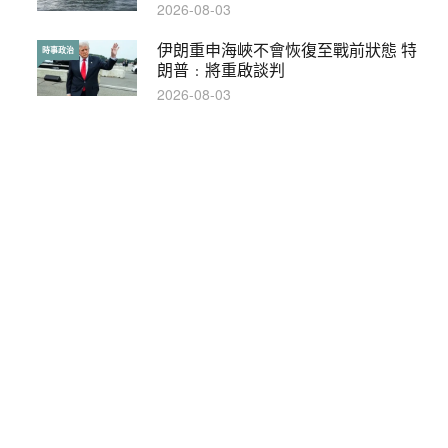
2026-08-03
2019-05-21
伊朗重申海峽不會恢復至戰前狀態 特
【輕百科】甚麼按摩院要領牌？顧客涉
時事政治
輕百科
朗普﹕將重啟談判
及刑責嗎？
2026-08-03
2021-05-13