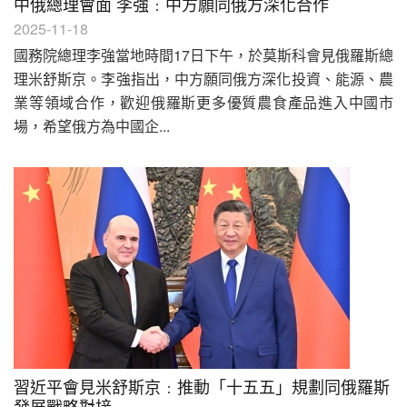
中俄總理會面 李強﹕中方願同俄方深化合作
2025-11-18
國務院總理李強當地時間17日下午，於莫斯科會見俄羅斯總
理米舒斯京。李強指出，中方願同俄方深化投資、能源、農
業等領域合作，歡迎俄羅斯更多優質農食產品進入中國市
場，希望俄方為中國企...
習近平會見米舒斯京﹕推動「十五五」規劃同俄羅斯
發展戰略對接