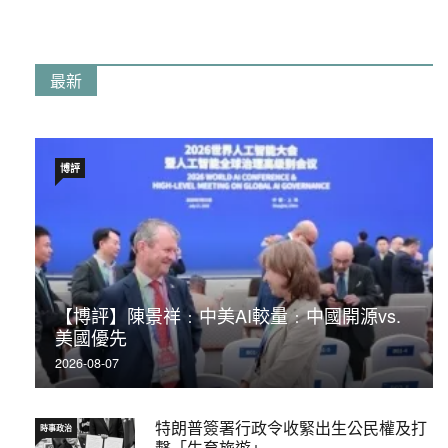
最新
博評
【博評】陳景祥﹕中美AI較量﹕中國開源vs.
美國優先
2026-08-07
特朗普簽署行政令收緊出生公民權及打
時事政治
擊「生育旅遊」