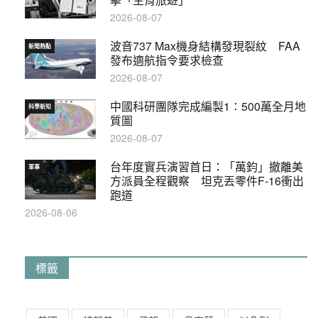
2026-08-07
波音737 Max機身結構發現裂紋 FAA
新聞熱點
發布適航指令要求檢查
2026-08-07
中國科研團隊完成編製1∶500萬全月地
科學新知
質圖
2026-08-07
台年度實兵演習首日：「萬鈞」撤離美
軍事
方派員全程觀察 坦克丟零件F-16衝出
跑道
2026-08-06
標籤