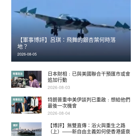
【軍事博評】呂琪：飛舞的銀杏葉何時落
荃灣反黑組「砌生豬肉」砌錯O記臥底4警員
地？
被控
2026-08-05
2019-11-01
日本財相﹕已與美國聯合干預匯市或會
【輕百科】被抽中當陪審員能拒絕嗎？
時事政治
輕百科
追加行動
2017-10-17
2026-08-03
特朗普重申美伊談判已重啟﹕想給他們
【輕盤點】集會遊行陸續有來？一文盡
時事政治
輕盤點
最後一次機會
覽8月示威活動
2026-08-04
2019-08-30
【博評】無雙直傳：浴火與重生之路
本港保護兒童法例雜亂互相矛盾家長易
博評
特稿
（上）——新自由主義如何使香港盛衰
墮法網