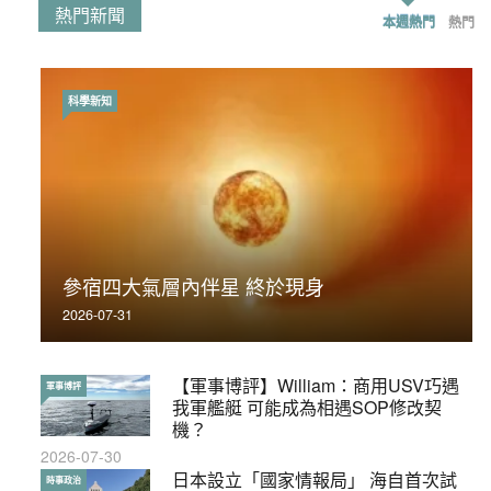
熱門新聞
本週熱門
熱門
科學新知
時事政治
荃灣反黑組「砌生豬肉」砌錯O記臥底4警員
參宿四大氣層內伴星 終於現身
被控
2026-07-31
2019-11-01
【軍事博評】William：商用USV巧遇
【輕百科】被抽中當陪審員能拒絕嗎？
軍事博評
輕百科
我軍艦艇 可能成為相遇SOP修改契
2017-10-17
機？
2026-07-30
【輕盤點】集會遊行陸續有來？一文盡
日本設立「國家情報局」 海自首次試
輕盤點
時事政治