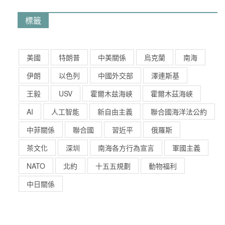
標籤
美國
特朗普
中美關係
烏克蘭
南海
伊朗
以色列
中國外交部
澤連斯基
王毅
USV
霍爾木兹海峽
霍爾木茲海峽
AI
人工智能
新自由主義
聯合國海洋法公約
中菲關係
聯合國
習近平
俄羅斯
茶文化
深圳
南海各方行為宣言
軍國主義
NATO
北約
十五五規劃
動物福利
中日關係