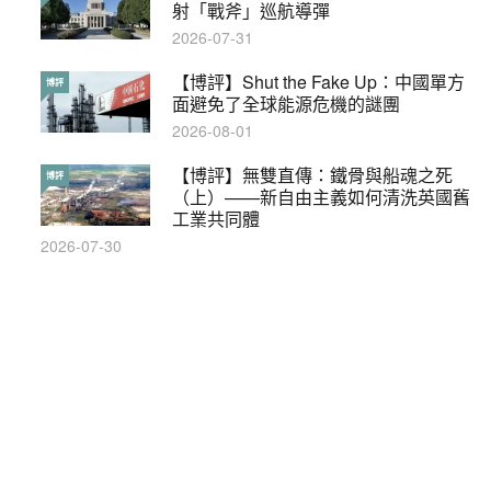
覽8月示威活動
射「戰斧」巡航導彈
2019-08-30
2026-07-31
本港保護兒童法例雜亂互相矛盾家長易
【博評】Shut the Fake Up：中國單方
特稿
博評
墮法網
面避免了全球能源危機的謎團
2019-05-21
2026-08-01
【輕百科】甚麼按摩院要領牌？顧客涉
【博評】無雙直傳：鐵骨與船魂之死
輕百科
博評
及刑責嗎？
（上）——新自由主義如何清洗英國舊
工業共同體
2021-05-13
2026-07-30