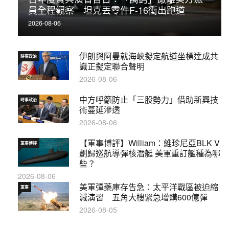
員全程觀察 坦克丟零件F-16衝出跑道
2026-08-06
伊朗與阿曼就海峽擬定航道坐標達成共
時事政治
識正擬定聯合聲明
2026-08-06
中方呼籲防止「三股勢力」借助新興技
時事政治
術蔓延滲透
2026-08-06
【軍事博評】William：維珍尼亞BLK V
軍事博評
劃歸巡航導彈核潛艇 美軍重訂艦種為哪
些？
2026-08-06
美軍彈藥庫存告急：太平洋戰區被迫縮
軍事
減演習 五角大樓緊急增購600億彈
2026-08-05