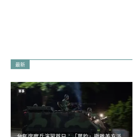
最新
軍事
台年度實兵演習首日：「萬鈞」撤離美方派