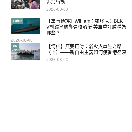
追加行動
覽8月示威活動
2026-08-03
2019-08-30
【軍事博評】William：維珍尼亞BLK
本港保護兒童法例雜亂互相矛盾家長易
軍事博評
特稿
V劃歸巡航導彈核潛艇 美軍重訂艦種為
墮法網
哪些？
2019-05-21
2026-08-06
【輕百科】甚麼按摩院要領牌？顧客涉
【博評】無雙直傳：浴火與重生之路
輕百科
博評
及刑責嗎？
（上）——新自由主義如何使香港盛衰
2021-05-13
2026-08-03