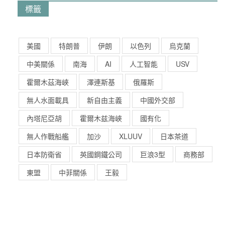
標籤
美國
特朗普
伊朗
以色列
烏克蘭
中美關係
南海
AI
人工智能
USV
霍爾木茲海峽
澤連斯基
俄羅斯
無人水面載具
新自由主義
中國外交部
內塔尼亞胡
霍爾木兹海峽
國有化
無人作戰船艦
加沙
XLUUV
日本茶道
日本防衛省
英國鋼鐵公司
巨浪3型
商務部
東盟
中菲關係
王毅