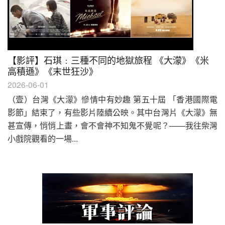
【影評】石琪﹕三種不同的地獄旅程 《大濛》《米
高積遜》《末世狂沙》
2026-06-01
（壹）台灣《大濛》慘情中有妙趣 第五十屆 「香港國際電
影節」結束了，有些影片陸續公映。其中台灣片《大濛》無
甚宣傳，悄悄上畫，會不會神不知鬼不覺呢？——我往柴灣
小戲院觀看的一場...