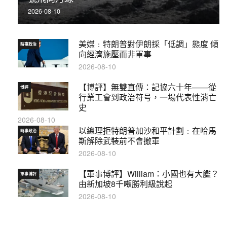
2026-08-10
美媒﹕特朗普對伊朗採「低調」態度 傾
時事政治
向經濟施壓而非軍事
2026-08-10
【博評】無雙直傳：記協六十年——從
博評
行業工會到政治符号，一場代表性消亡
史
2026-08-10
以總理拒特朗普加沙和平計劃﹕在哈馬
時事政治
斯解除武裝前不會撤軍
2026-08-10
【軍事博評】William：小國也有大艦？
軍事博評
由新加坡8千噸勝利級說起
2026-08-10