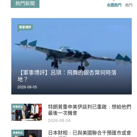
熱門新聞
本週熱門
熱門
軍事博評
時事政治
【軍事博評】呂琪：飛舞的銀杏葉何時落
荃灣反黑組「砌生豬肉」砌錯O記臥底4警員
地？
被控
2026-08-05
2019-11-01
特朗普重申美伊談判已重啟﹕想給他們
【輕百科】被抽中當陪審員能拒絕嗎？
時事政治
輕百科
最後一次機會
2017-10-17
2026-08-04
日本財相﹕已與美國聯合干預匯市或會
【輕盤點】集會遊行陸續有來？一文盡
時事政治
輕盤點