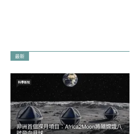
最新
科學新知
非洲首個探月項目：Africa2Moon將隨嫦娥八
號飛向月球