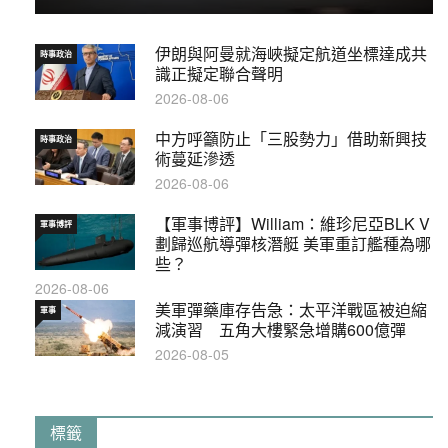
伊朗與阿曼就海峽擬定航道坐標達成共
時事政治
識正擬定聯合聲明
2026-08-06
中方呼籲防止「三股勢力」借助新興技
時事政治
術蔓延滲透
2026-08-06
【軍事博評】William：維珍尼亞BLK V
軍事博評
劃歸巡航導彈核潛艇 美軍重訂艦種為哪
些？
2026-08-06
美軍彈藥庫存告急：太平洋戰區被迫縮
軍事
減演習 五角大樓緊急增購600億彈
2026-08-05
標籤