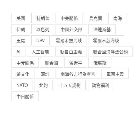
美國
特朗普
中美關係
烏克蘭
南海
伊朗
以色列
中國外交部
澤連斯基
王毅
USV
霍爾木兹海峽
霍爾木茲海峽
AI
人工智能
新自由主義
聯合國海洋法公約
中菲關係
聯合國
習近平
俄羅斯
茶文化
深圳
南海各方行為宣言
軍國主義
NATO
北約
十五五規劃
動物福利
中日關係