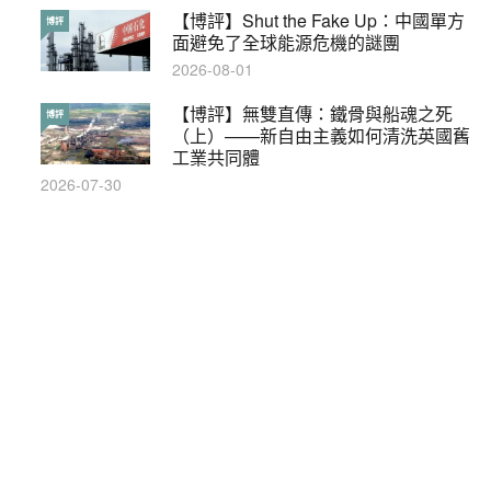
本港保護兒童法例雜亂互相矛盾家長易
【博評】Shut the Fake Up：中國單方
特稿
博評
墮法網
面避免了全球能源危機的謎團
2019-05-21
2026-08-01
【輕百科】甚麼按摩院要領牌？顧客涉
【博評】無雙直傳：鐵骨與船魂之死
輕百科
博評
及刑責嗎？
（上）——新自由主義如何清洗英國舊
工業共同體
2021-05-13
2026-07-30