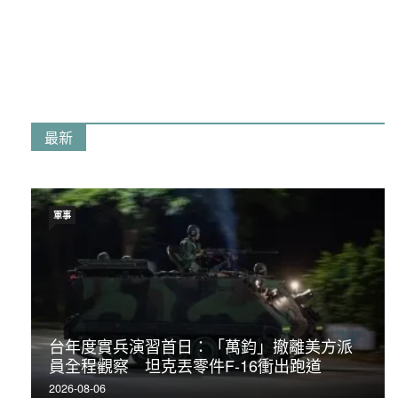
最新
軍事
台年度實兵演習首日：「萬鈞」撤離美方派
員全程觀察 坦克丟零件F-16衝出跑道
2026-08-06