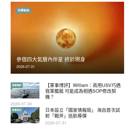
科學新知
時事政治
荃灣反黑組「砌生豬肉」砌錯O記臥底4警員
參宿四大氣層內伴星 終於現身
被控
2026-07-31
2019-11-01
【軍事博評】William：商用USV巧遇
【輕百科】被抽中當陪審員能拒絕嗎？
軍事博評
輕百科
我軍艦艇 可能成為相遇SOP修改契
2017-10-17
機？
2026-07-30
【輕盤點】集會遊行陸續有來？一文盡
日本設立「國家情報局」 海自首次試
輕盤點
時事政治
覽8月示威活動
射「戰斧」巡航導彈
2019-08-30
2026-07-31