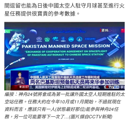
間逗留也能為日後中國太空人駐守月球甚至進行火
星任務提供很寶貴的參考數據。
編按：神舟24號將會成為第一批讓外國太空人短期進駐的太
空站任務。任務大約在今年10月或11月開始，不過就現在
資料而言，應該只有一人(狀態最好那位)能參與神舟24任
務，另一位可能要等下一次了…(圖片擷自CCTV新聞)