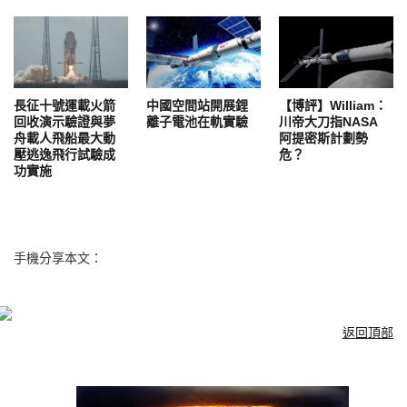
長征十號運載火箭
中國空間站開展鋰
【博評】William：
回收演示驗證與夢
離子電池在軌實驗
川帝大刀指NASA
舟載人飛船最大動
阿提密斯計劃勢
壓逃逸飛行試驗成
危？
功實施
手機分享本文：
返回頂部