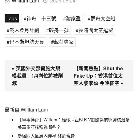
By
William Lam
2026-05-24
Tags
神舟二十三號
黎家盈
夢舟太空船
載人登月計劃
輕舟一號
長時間太空逗留
巴基斯坦航天員
載荷專家
« 英國外交部實施大規
【新聞熱點】Shut the
模裁員 1/4崗位將被削
Fake Up：香港首位太
減
空人黎家盈 今晚征空 »
最新自 William Lam
【軍事博評】William：維珍尼亞BLK V劃歸巡航導彈核潛艇
美軍重訂艦種為哪些？
參宿四大氣層內伴星 終於現身