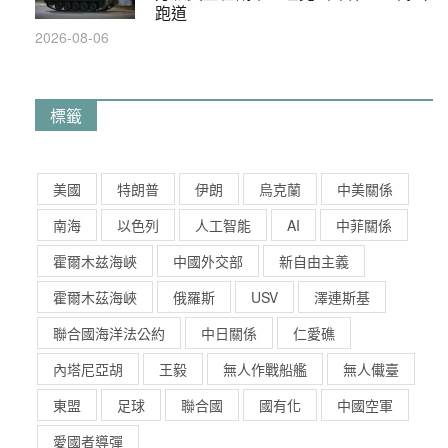
跑道
2026-08-06
標籤
美國
特朗普
伊朗
烏克蘭
中美關係
南海
以色列
人工智能
AI
中菲關係
霍爾木兹海峽
中國外交部
新自由主義
霍爾木茲海峽
俄羅斯
USV
澤連斯基
聯合國海洋法公約
中日關係
仁愛礁
內塔尼亞胡
王毅
無人作戰船艦
無人儎臺
東盟
足球
聯合國
國有化
中國空軍
愛國者導彈