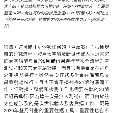
太空船，其低軌道運力可達4噸，外加4-7個太空人，全備重
量達14噸，前往月球的型號更重達23-26噸(載3人)，相比之
下神舟只有約7噸，運載能力和任務多樣性更佳。(網絡圖
片)
第四，這可能才是今次任務的「重頭戲」：根據現
時的研究流程，登月太空船及新世代載人往返天宮
的太空船夢舟會於
9月或11月
進行首次全流程升空
測試並和天宮太空站對接，而且很有機會是在神舟
24到達前進行。雖然這次任務多半會在海南島文
昌發射場進行，且也不會干擾神舟24號的準備工
作，但對接、整備和檢測工作也需要在軌的23號
乘組員進行(因為這一次是無人測試)。而且由於該
太空船涉及的是次世代載人及客貨運工作，更是
2030年登月計劃的重要往返工具，重要性也自不