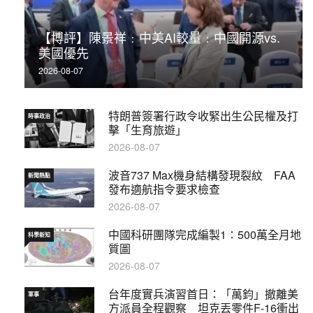
【博評】陳景祥﹕中美AI較量﹕中國開源vs.
美國優先
2026-08-07
特朗普簽署行政令收緊出生公民權及打
時事政治
擊「生育旅遊」
2026-08-07
波音737 Max機身結構發現裂紋 FAA
新聞熱點
發布適航指令要求檢查
2026-08-07
中國科研團隊完成編製1∶500萬全月地
科學新知
質圖
2026-08-07
台年度實兵演習首日：「萬鈞」撤離美
軍事
方派員全程觀察 坦克丟零件F-16衝出