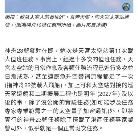
編按：載著太空人的長征2F，直奔天際，向天宮太空站進
發。(圖為神舟16號任務時所攝，圖片來自
連結)
神舟23號發射在即，這次是天宮太空站第11次載
人值班任務。事實上，經過十多次的值班任務，天
宮太空站的日常作息及各類任務流程已進行多次並
日漸成熟，甚至連應急升空替補流程都走了一次
(指神舟22號載人飛船)，加上可和太空站對接的巡
天望遠鏡和二期擴展工程也是明年 (2027年) 及以
後的事，除了沒公開的實驗任務(如可能涉及任務
專家專業範籌之一的太空量子加密通訊)外，即將
實行的神舟23號任務除了搭載了港產任務專家黎
警司外，似乎就是一個正常班次任務。