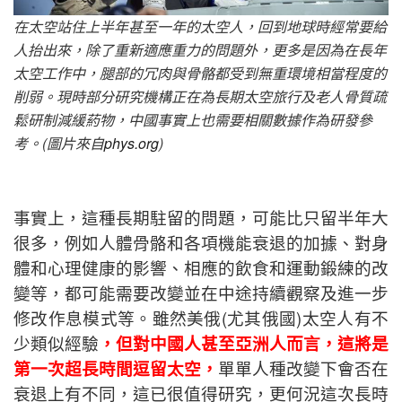
在太空站住上半年甚至一年的太空人，回到地球時經常要給
人抬出來，除了重新適應重力的問題外，更多是因為在長年
太空工作中，腿部的冗肉與骨骼都受到無重環境相當程度的
削弱。現時部分研究機構正在為長期太空旅行及老人骨質疏
鬆研制減緩葯物，中國事實上也需要相關數據作為研發參
考。
(
圖片來自
phys.org
)
事實上，這種長期駐留的問題，可能比只留半年大
很多，例如人體骨骼和各項機能衰退的加據、對身
體和心理健康的影響、相應的飲食和運動鍛練的改
變等，都可能需要改變並在中途持續觀察及進一步
修改作息模式等。雖然美俄(尤其俄國)太空人有不
少類似經驗
，但對中國人甚至亞洲人而言，這將是
第一次超長時間逗留太空，
單單人種改變下會否在
衰退上有不同，這已很值得研究，更何況這次長時