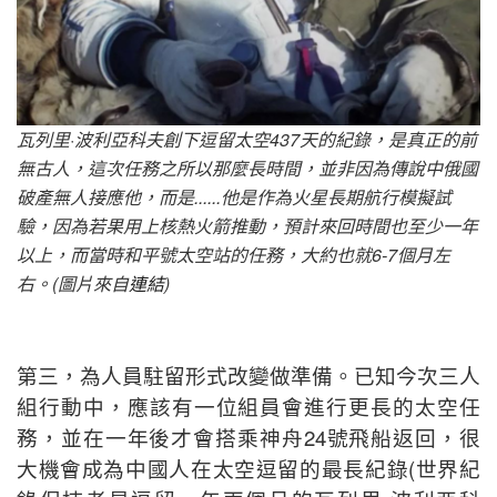
瓦列里·波利亞科夫創下逗留太空437天的紀錄，是真正的前
無古人，這次任務之所以那麼長時間，並非因為傳說中俄國
破產無人接應他，而是......他是作為火星長期航行模擬試
驗，因為若果用上核熱火箭推動，預計來回時間也至少一年
以上，而當時和平號太空站的任務，大約也就6-7個月左
右。(圖片來自
連結
)
第三，為人員駐留形式改變做準備。已知今次三人
組行動中，應該有一位組員會進行更長的太空任
務，並在一年後才會搭乘神舟24號飛船返回，很
大機會成為中國人在太空逗留的最長紀錄(世界紀