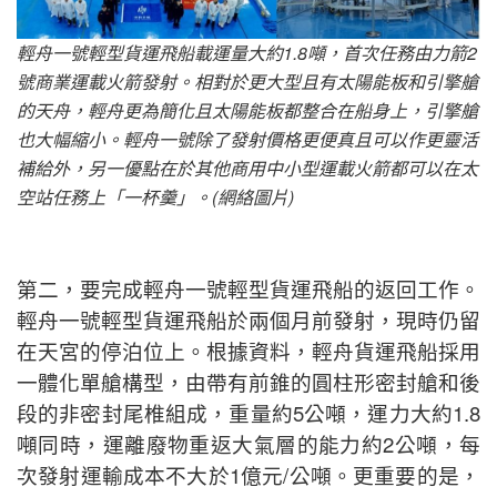
輕舟一號輕型貨運飛船載運量大約1.8噸，首次任務由力箭2
號商業運載火箭發射。相對於更大型且有太陽能板和引擎艙
的天舟，輕舟更為簡化且太陽能板都整合在船身上，引擎艙
也大幅縮小。輕舟一號除了發射價格更便真且可以作更靈活
補給外，另一優點在於其他商用中小型運載火箭都可以在太
空站任務上「一杯羹」。(網絡圖片)
第二，要完成輕舟一號輕型貨運飛船的返回工作。
輕舟一號輕型貨運飛船於兩個月前發射，現時仍留
在天宮的停泊位上。根據資料，輕舟貨運飛船採用
一體化單艙構型，由帶有前錐的圓柱形密封艙和後
段的非密封尾椎組成，重量約5公噸，運力大約1.8
噸同時，運離廢物重返大氣層的能力約2公噸，每
次發射運輸成本不大於1億元/公噸。更重要的是，