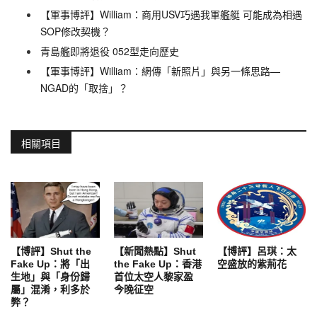
【軍事博評】William：商用USV巧遇我軍艦艇 可能成為相遇
SOP修改契機？
青島艦即將退役 052型走向歷史
【軍事博評】William：網傳「新照片」與另一條思路—
NGAD的「取捨」？
相關項目
【博評】Shut the
【新聞熱點】Shut
【博評】呂琪：太
Fake Up：將「出
the Fake Up：香港
空盛放的紫荊花
生地」與「身份歸
首位太空人黎家盈
屬」混淆，利多於
今晚征空
弊？