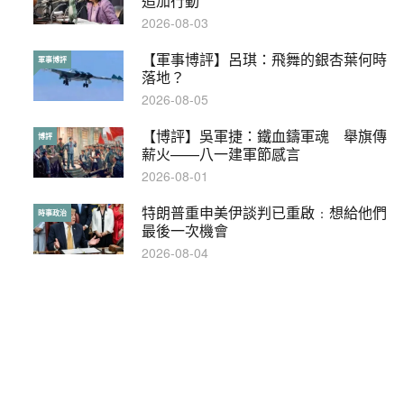
追加行動
2017-10-17
2026-08-03
【軍事博評】呂琪：飛舞的銀杏葉何時
【輕盤點】集會遊行陸續有來？一文盡
軍事博評
輕盤點
落地？
覽8月示威活動
2026-08-05
2019-08-30
【博評】吳軍捷：鐵血鑄軍魂 舉旗傳
本港保護兒童法例雜亂互相矛盾家長易
博評
特稿
薪火——八一建軍節感言
墮法網
2026-08-01
2019-05-21
特朗普重申美伊談判已重啟﹕想給他們
【輕百科】甚麼按摩院要領牌？顧客涉
時事政治
輕百科
最後一次機會
及刑責嗎？
2026-08-04
2021-05-13