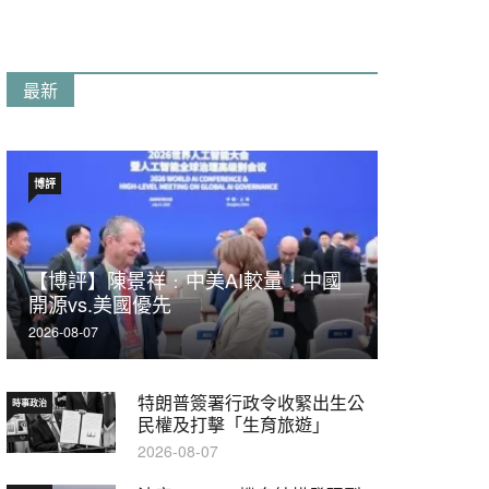
最新
博評
【博評】陳景祥﹕中美AI較量﹕中國
開源vs.美國優先
2026-08-07
特朗普簽署行政令收緊出生公
時事政治
民權及打擊「生育旅遊」
2026-08-07