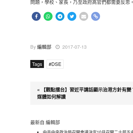
問題，學校、家長，乃至政府高官們都需要反思
By
編輯部
2017-07-13
Tags
DSE
« 【觀點擂台】習近平講話顯示治港方針有變
媒體如何解讀
最新自 編輯部
中共中央政治局召開會議決定10月召開二十屆五