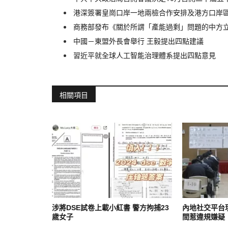
港深簽署皇崗口岸一地兩檢合作安排及港方口岸
商務部發布《關於所謂「產能過剩」問題的中方
中國－東盟外長會舉行 王毅提出四點建議
習近平就全球人工智能治理體系提出四點意見
相關項目
涉將DSE試卷上載小紅書 警方拘捕23
內地社交平台現
歲女子
間惹違規嫌疑