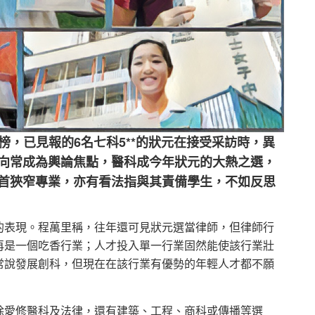
榜，已見報的6名七科5**的狀元在接受采訪時，異
向常成為輿論焦點，醫科成今年狀元的大熱之選，
首狹窄專業，亦有看法指與其責備學生，不如反思
的表現。程萬里稱，往年還可見狀元選當律師，但律師行
再是一個吃香行業；人才投入單一行業固然能使該行業壯
常說發展創科，但現在在該行業有優勢的年輕人才都不願
除愛修醫科及法律，還有建築、工程、商科或傳播等選