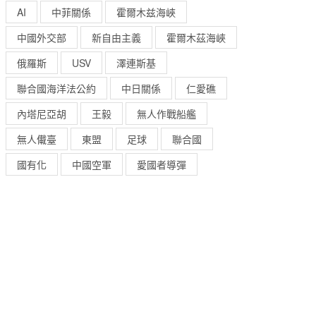
AI
中菲關係
霍爾木兹海峽
中國外交部
新自由主義
霍爾木茲海峽
俄羅斯
USV
澤連斯基
聯合國海洋法公約
中日關係
仁愛礁
內塔尼亞胡
王毅
無人作戰船艦
無人儎臺
東盟
足球
聯合國
國有化
中國空軍
愛國者導彈