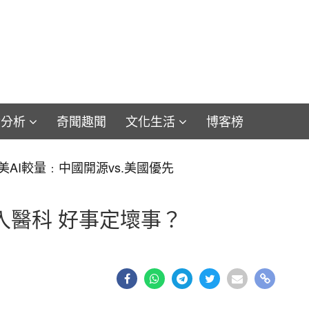
論分析
奇聞趣聞
文化生活
博客榜
iam：維珍尼亞BLK V劃歸巡航導彈核潛艇 美軍重訂艦種為
入醫科 好事定壞事？