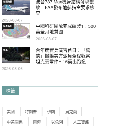
波音737 Max機身結構發現裂
新聞熱點
紋 FAA發布適航指令要求檢
查
2026-08-07
中國科研團隊完成編製1∶500
科學新知
萬全月地質圖
2026-08-07
台年度實兵演習首日：「萬
軍事
鈞」撤離美方派員全程觀察
坦克丟零件F-16衝出跑道
2026-08-06
標籤
美國
特朗普
伊朗
烏克蘭
中美關係
南海
以色列
人工智能