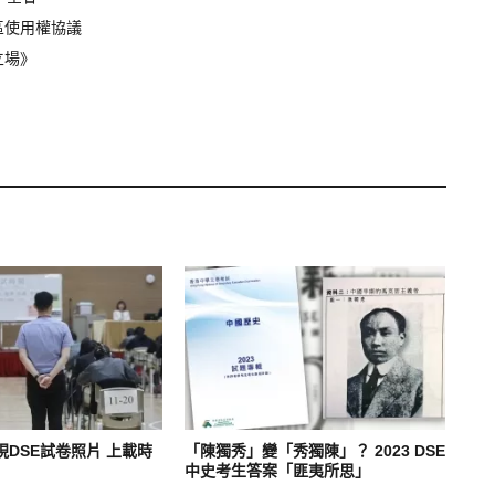
區使用權協議
立場》
DSE試卷照片 上載時
「陳獨秀」變「秀獨陳」？ 2023 DSE
中史考生答案「匪夷所思」