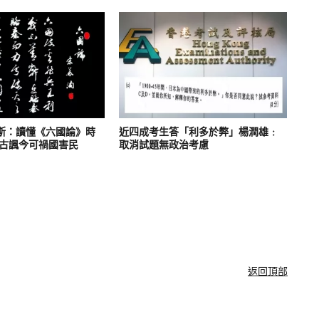
斯：讀懂《六國論》時
近四成考生答「利多於弊」楊潤雄﹕
借古諷今可禍國害民
取消試題無政治考慮
返回頂部