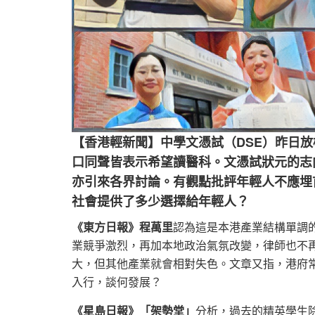
【香港輕新聞】中學文憑試（DSE）昨日放
口同聲皆表示希望讀醫科。文憑試狀元的志
亦引來各界討論。有觀點批評年輕人不應埋
社會提供了多少選擇給年輕人？
《東方日報》程萬里
認為這是本港產業結構單調
業競爭激烈，再加本地政治氣氛改變，律師也不
大，但其他產業就會相對失色。文章又指，港府
入行，談何發展？
《星島日報》「架勢堂」
分析，過去的精英學生