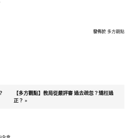
。
發佈於
多方觀點
？
【多方觀點】教局從嚴評審 過去疏忽？矯枉過
正？ »
中全會