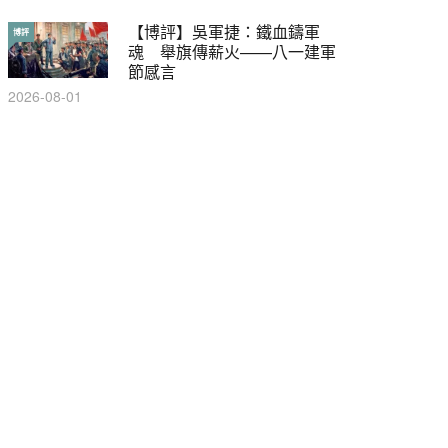
【博評】吳軍捷：鐵血鑄軍
【輕百科】甚麼按摩院要領
博評
輕百科
魂 舉旗傳薪火——八一建軍
牌？顧客涉及刑責嗎？
節感言
2021-05-13
2026-08-01