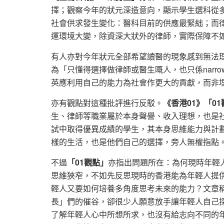
擇；觀察今年的狀元深造意向，顯示學生選科從
社會供求發生變化：醫科目前的供應最緊絀；而
運環境大變，除資深大狀外的律師，實際保障不
有人亦對今年狀元全部希望讀醫的現象感到無法
為「只懂得選擇做律師或醫生嘅人，也只係narro
英應利用自己的能力為社會作更大的貢獻，而非
亦有觀點對這種批評進行反駁。
《香港01》「0
生、律師等職業屬於本身聲譽、收入理想，也是
試中取得優異成績的學生，其本身思維能力與計
樣的生活，也是他們自己的選擇，旁人無權指點
不過
「01觀點」
亦指出問題所在：為何現時年輕
思維狹窄，不如先反思現時的香港能為年輕人提
輕人又要如何培養多角度思考未來的能力？文章
長」們的催谷，卻很少人願意放手讓年輕人自己
了解年輕人心中所想所求，也沒有給志向不同的