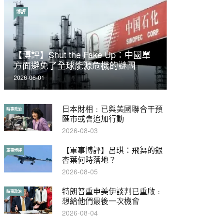
博評
時事政治
【博評】Shut the Fake Up：中國單
荃灣反黑組「砌生豬肉」砌錯O記臥
方面避免了全球能源危機的謎團
底4警員被控
2026-08-01
2019-11-01
日本財相﹕已與美國聯合干預
【輕百科】被抽中當陪審員能
時事政治
輕百科
匯市或會追加行動
拒絕嗎？
2026-08-03
2017-10-17
【軍事博評】呂琪：飛舞的銀
【輕盤點】集會遊行陸續有
軍事博評
輕盤點
杏葉何時落地？
來？一文盡覽8月示威活動
2026-08-05
2019-08-30
特朗普重申美伊談判已重啟﹕
本港保護兒童法例雜亂互相矛
時事政治
特稿
想給他們最後一次機會
盾家長易墮法網
2026-08-04
2019-05-21