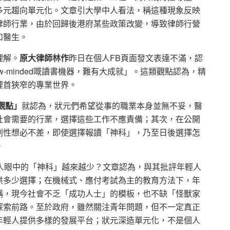
多元趨向單元化。文章引大學中人看法，稱這種現象反映
律師行業，由於回歸後港府某些政策改變，導致律師行營
如醫生。
理解。
原大律師林作
昨日在個人FB頁面發文表達不滿，認
w-minded嘅讀書機器，難有大成就」。這類觀點認為，精
埋首狹窄的專業世界。
1觀點」
就認為，狀元們希望從事的職業本身並無不妥，醫
社會需要的行業，選擇這些工作不應責備；其次，在公開
劃性想必不差，即使選擇報讀「神科」，乃至日後選擇怎
。
人眼中的「神科」越來越少？文章認為，與其批評年輕人
供多少選擇；在機械式、應付考試為主的教育方法下，年
稱，現今社會不乏「成功人士」的模板，也不缺「怪獸家
探索前路。至於政府，雖然關注青年問題，但不一定真正
年輕人提供多樣的發展平台；狀元深造單元化，不是個人