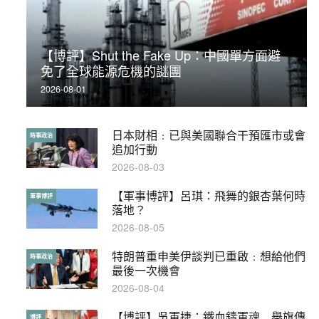
【博評】Shut the Fake Up：中國單方面避
荃灣反黑組「砌生豬肉」砌錯O記臥底4警員
免了全球能源危機的謎團
被控
2026-08-01
2019-11-01
日本財相﹕已與美國聯合干預匯市或會
【輕百科】被抽中當陪審員能拒絕嗎？
時事政治
輕百科
追加行動
2017-10-17
2026-08-03
【軍事博評】呂琪：飛舞的銀杏葉何時
【輕盤點】集會遊行陸續有來？一文盡
軍事博評
輕盤點
落地？
覽8月示威活動
2026-08-05
2019-08-30
特朗普重申美伊談判已重啟﹕想給他們
本港保護兒童法例雜亂互相矛盾家長易
時事政治
特稿
最後一次機會
墮法網
2026-08-04
2019-05-21
【博評】吳軍捷：鐵血鑄軍魂 舉旗傳
【輕百科】甚麼按摩院要領牌？顧客涉
博評
輕百科