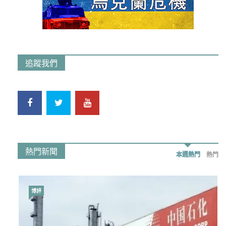
追蹤我們
熱門新聞
本週熱門
熱門
博評
時事政治