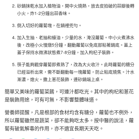
砂鍋抹乾水加入植物油，開中火燒熱，放去皮拍破的蒜瓣後轉
小火，炸1-2分鐘出蒜香味。
倒入切好的蘿蔔塊，在鍋裡兜勻。
加入生抽、老抽和蠔油，少量的水，淹沒蘿蔔。中小火煮沸水
後，改極小火慢燉5分鐘，翻動蘿蔔以免底部粘著鍋底。蓋上
蓋子保持水微沸狀態煮7-8分鐘，加入枸杞子裝飾。
筷子能夠戳穿蘿蔔即煮熟了，改為大火收汁。此時蘿蔔的糖分
已經溢析出來，需不斷翻動每一塊蘿蔔，防止粘底燒焦。汁水
漸濃，熄火。撒上蔥花裝飾，連砂鍋端上桌。
簡單又美味的蘿蔔菜餚，可連汁都吃光。其中的枸杞和蔥花
是裝飾用途，可有可無，不影響整體味道。
營養師提醒，凡是根部的食材均含有糖分，蘿蔔也不例外，
所以蘿蔔雖然是蔬菜，卻不能夠吃太多。按中醫的說法，蘿
蔔有破氣解毒的作用，亦不適宜長期天天吃。