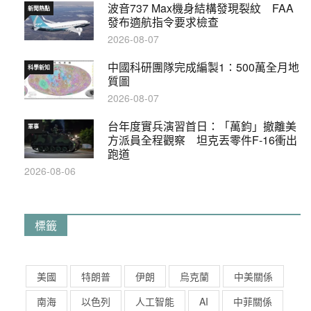
波音737 Max機身結構發現裂紋 FAA
新聞熱點
發布適航指令要求檢查
2026-08-07
中國科研團隊完成編製1∶500萬全月地
科學新知
質圖
2026-08-07
台年度實兵演習首日：「萬鈞」撤離美
軍事
方派員全程觀察 坦克丟零件F-16衝出
跑道
2026-08-06
標籤
美國
特朗普
伊朗
烏克蘭
中美關係
南海
以色列
人工智能
AI
中菲關係