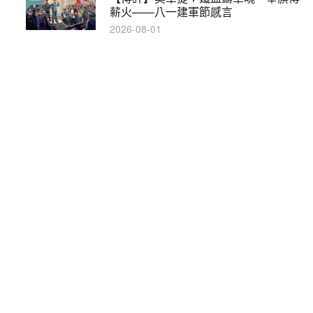
薪火——八一建軍節感言
及刑責嗎？
2026-08-01
2021-05-13