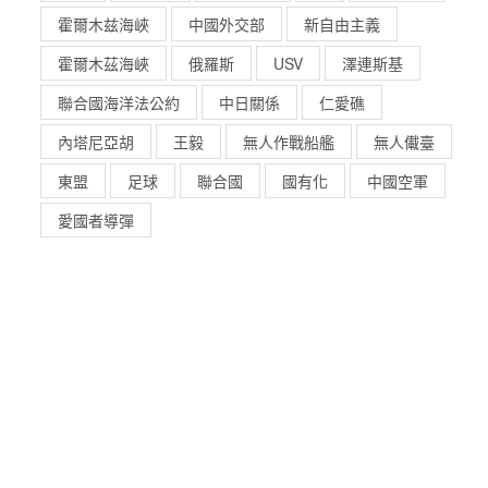
霍爾木兹海峽
中國外交部
新自由主義
霍爾木茲海峽
俄羅斯
USV
澤連斯基
聯合國海洋法公約
中日關係
仁愛礁
內塔尼亞胡
王毅
無人作戰船艦
無人儎臺
東盟
足球
聯合國
國有化
中國空軍
愛國者導彈