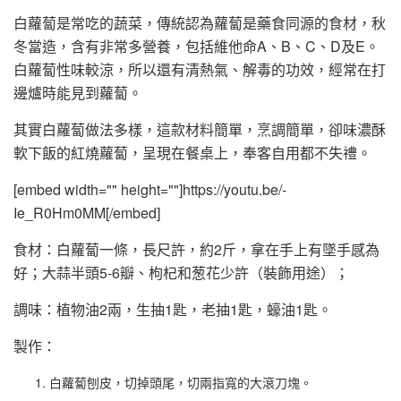
白蘿蔔是常吃的蔬菜，傳統認為蘿蔔是藥食同源的食材，秋
冬當造，含有非常多營養，包括維他命A、B、C、D及E。
白蘿蔔性味較涼，所以還有清熱氣、解毒的功效，經常在打
邊爐時能見到蘿蔔。
其實白蘿蔔做法多樣，這款材料簡單，烹調簡單，卻味濃酥
軟下飯的紅燒蘿蔔，呈現在餐桌上，奉客自用都不失禮。
[embed width="" height=""]https://youtu.be/-
Ie_R0Hm0MM[/embed]
食材：白蘿蔔一條，長尺許，約2斤，拿在手上有墜手感為
好；大蒜半頭5-6瓣、枸杞和葱花少許（裝飾用途）；
調味：植物油2兩，生抽1匙，老抽1匙，蠔油1匙。
製作：
白蘿蔔刨皮，切掉頭尾，切兩指寬的大滾刀塊。