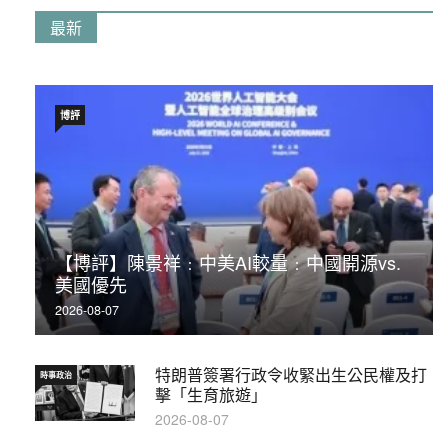
最新
博評
【博評】陳景祥﹕中美AI較量﹕中國開源vs.
美國優先
2026-08-07
特朗普簽署行政令收緊出生公民權及打
時事政治
擊「生育旅遊」
2026-08-07