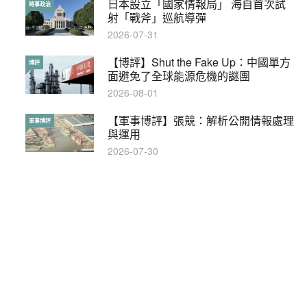
【輕盤點】集會遊行陸續有來？一文盡
日本設立「國家情報局」 海自首次試
輕盤點
時事政治
覽8月示威活動
射「戰斧」巡航導彈
2019-08-30
2026-07-31
本港保護兒童法例雜亂互相矛盾家長易
【博評】Shut the Fake Up：中國單方
特稿
博評
墮法網
面避免了全球能源危機的謎團
2019-05-21
2026-08-01
【輕百科】甚麼按摩院要領牌？顧客涉
【軍事博評】張競：解析公開情報處理
輕百科
軍事博評
及刑責嗎？
與運用
2021-05-13
2026-07-30