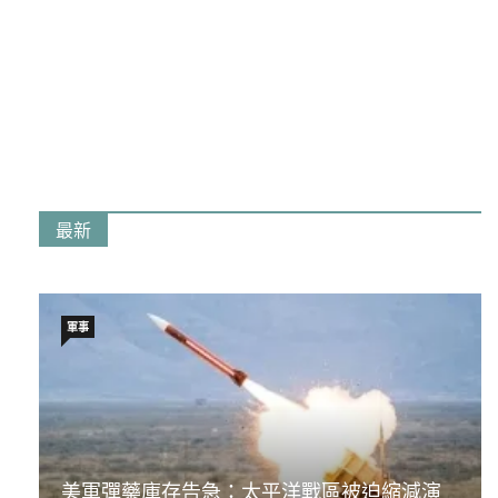
最新
軍事
美軍彈藥庫存告急：太平洋戰區被迫縮減演