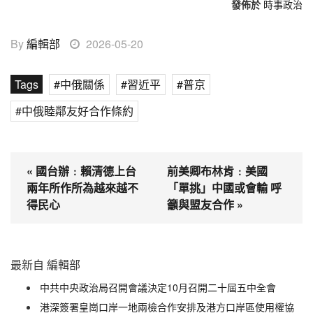
發佈於
時事政治
By
編輯部
2026-05-20
Tags
中俄關係
習近平
普京
中俄睦鄰友好合作條約
« 國台辦﹕賴清德上台
前美卿布林肯﹕美國
兩年所作所為越來越不
「單挑」中國或會輸 呼
得民心
籲與盟友合作 »
最新自 編輯部
中共中央政治局召開會議決定10月召開二十屆五中全會
港深簽署皇崗口岸一地兩檢合作安排及港方口岸區使用權協