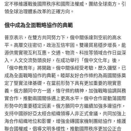
定不移維護戰後國際秩序和國際法權威，團結全球南方，引
領全球治理體系改革的正確方向。
俄中成為全面戰略協作的典範
普京表示，在雙方共同努力下，俄中關係達到空前的高水
平。高層交往密切，政治互信牢固。雙邊貿易穩步增長，能
源供需實現互利互惠，交通、物流、科技等領域合作日益深
入。人文交流勢頭良好，在成功舉行「俄中文化年」後，
「俄中教育年」將開啟。俄中關係經受考驗，歷久彌堅，已
成為全面戰略協作的典範。睦鄰友好合作條約為兩國關係奠
定了堅實法律基礎，在當前形勢下具有更加重要的現實意
義。俄方願同中方一道，恪守條約精神，加強戰略協調與務
實合作，推動兩國關係邁上更高水平。俄中合作是動蕩國際
形勢中的重要穩定因素。俄方願同中方繼續加強多邊協作，
支持中國辦好亞太經合組織領導人非正式會議，共同加強上
海合作組織地位和影響，增強金磚國家機制團結協作，維護
聯合國權威，倡導文明多樣性，推動國際秩序更加公正合