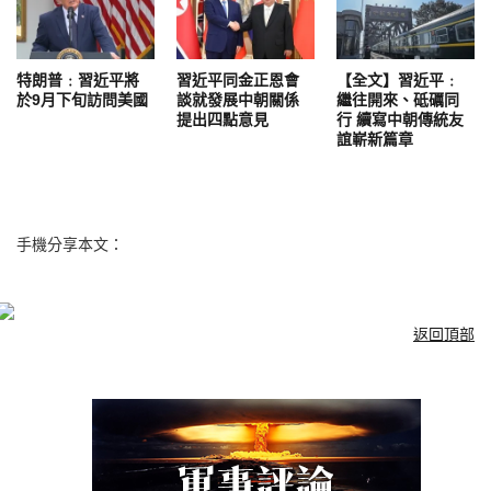
特朗普﹕習近平將
習近平同金正恩會
【全文】習近平﹕
於9月下旬訪問美國
談就發展中朝關係
繼往開來、砥礪同
提出四點意見
行 續寫中朝傳統友
誼嶄新篇章
手機分享本文：
返回頂部