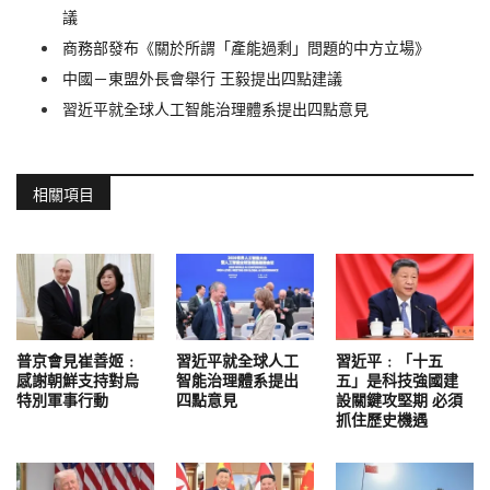
議
商務部發布《關於所謂「產能過剩」問題的中方立場》
中國－東盟外長會舉行 王毅提出四點建議
習近平就全球人工智能治理體系提出四點意見
相關項目
普京會見崔善姬﹕
習近平就全球人工
習近平﹕「十五
感謝朝鮮支持對烏
智能治理體系提出
五」是科技強國建
特別軍事行動
四點意見
設關鍵攻堅期 必須
抓住歷史機遇