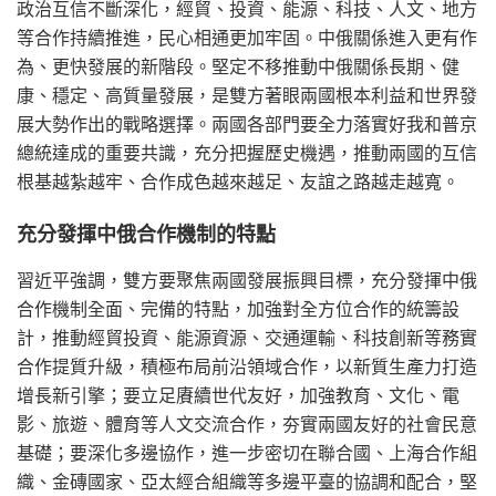
政治互信不斷深化，經貿、投資、能源、科技、人文、地方
等合作持續推進，民心相通更加牢固。中俄關係進入更有作
為、更快發展的新階段。堅定不移推動中俄關係長期、健
康、穩定、高質量發展，是雙方著眼兩國根本利益和世界發
展大勢作出的戰略選擇。兩國各部門要全力落實好我和普京
總統達成的重要共識，充分把握歷史機遇，推動兩國的互信
根基越紮越牢、合作成色越來越足、友誼之路越走越寬。
充分發揮中俄合作機制的特點
習近平強調，雙方要聚焦兩國發展振興目標，充分發揮中俄
合作機制全面、完備的特點，加強對全方位合作的統籌設
計，推動經貿投資、能源資源、交通運輸、科技創新等務實
合作提質升級，積極布局前沿領域合作，以新質生產力打造
增長新引擎；要立足賡續世代友好，加強教育、文化、電
影、旅遊、體育等人文交流合作，夯實兩國友好的社會民意
基礎；要深化多邊協作，進一步密切在聯合國、上海合作組
織、金磚國家、亞太經合組織等多邊平臺的協調和配合，堅