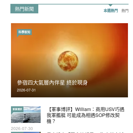
熱門新聞
本週熱門
熱門
科學新知
時事政治
荃灣反黑組「砌生豬肉」砌錯O記臥底4警員
參宿四大氣層內伴星 終於現身
被控
2026-07-31
2019-11-01
【軍事博評】William：商用USV巧遇
【輕百科】被抽中當陪審員能拒絕嗎？
軍事博評
輕百科
我軍艦艇 可能成為相遇SOP修改契
2017-10-17
機？
2026-07-30