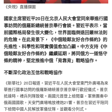
《央視》直播擷圖
國家主席習近平20日在北京人民大會堂同來華進行國
事訪問的俄羅斯總統普京舉行會談。習近平表示，當
前國際格局發生很大變化，世界面臨倒退回叢林法則
的危險。在此背景下，《中俄睦鄰友好合作條約》的
先進性、科學性和現實價值愈加凸顯。中方支持《中
俄睦鄰友好合作條約》繼續延期，將同俄方一道恪守
條約精神，堅定推進中俄「背靠背」戰略協作。
不斷深化政治互信和戰略協作
《新華社》20日報道，習近平在人民大會堂東門外廣場為來
華進行國事訪問的俄羅斯總統普京普京舉行歡迎儀式。普京
抵達時，禮兵列隊致敬。兩國元首登上檢閱臺，軍樂團奏中
俄兩國國歌，天安門廣場鳴放禮炮21響。普京在習近平陪同
下檢閱中國人民解放軍儀仗隊，並觀看分列式。