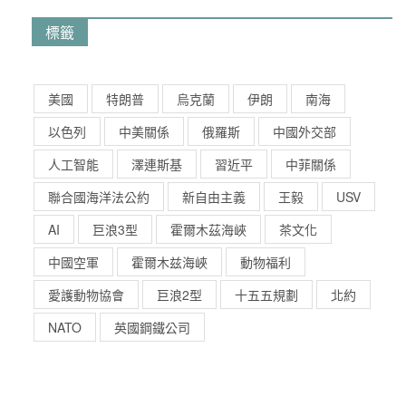
標籤
美國
特朗普
烏克蘭
伊朗
南海
以色列
中美關係
俄羅斯
中國外交部
人工智能
澤連斯基
習近平
中菲關係
聯合國海洋法公約
新自由主義
王毅
USV
AI
巨浪3型
霍爾木茲海峽
茶文化
中國空軍
霍爾木兹海峽
動物福利
愛護動物協會
巨浪2型
十五五規劃
北約
NATO
英國鋼鐵公司