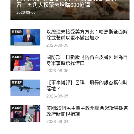
習 五角大樓緊急增購600億彈
2026-08-05
以總理未接受美方方案：哈馬斯全面解
時事政治
除武裝前以軍不撤出加沙
2026-08-05
國防部﹕日新版《防衛白皮書》是為自
時事政治
身軍事鬆綁找借口
2026-08-05
【軍事博評】呂琪：飛舞的銀杏葉何時
軍事博評
落地？
2026-08-05
美國25個民主黨主政州聯合起訴特朗普
時事政治
政府新關稅措施
2026-08-04