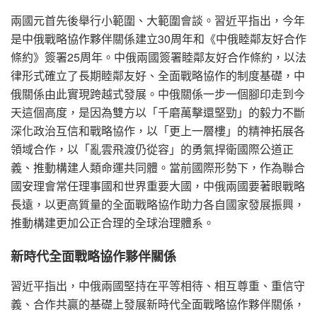
兩國元首先後舉行小範圍、大範圍會談。習近平指出，今年
是中俄戰略協作夥伴關係建立30周年和《中俄睦鄰友好合作
條約》簽署25周年。中俄兩國簽署睦鄰友好合作條約，以法
律形式確立了長期睦鄰友好、全面戰略協作的制度基礎，中
俄關係由此實現跨越式發展。中俄關係一步一個腳印走到今
天這個高度，是因為雙方以「千磨萬擊還堅勁」的毅力不斷
深化政治互信和戰略協作，以「更上一層樓」的精神拓展各
領域合作，以「亂雲飛渡仍從容」的勇氣捍衛國際公道正
義、推動構建人類命運共同體。當前國際形勢下，作為聯合
國安理會常任理事國和世界重要大國，中俄兩國要著眼戰略
長遠，以更高質量的全面戰略協作助力各自國家發展振興，
推動構建更加公正合理的全球治理體系。
新時代全面戰略協作夥伴關係
習近平指出，中俄兩國堅持在平等相待、相互尊重、重信守
義、合作共贏的基礎上發展新時代全面戰略協作夥伴關係，