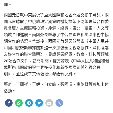
理。
兩國元首就中東局勢等重大國際和地區問題交換了意見。兩
國元首聽取了中俄總理定期會晤機制框架下副總理級合作委
員會雙方主席匯報投資、能源、經貿、東北－遠東、人文等
領域合作進展。兩國外長匯報了中俄在國際和地區事務中協
調合作的情況。會談後，兩國元首簽署並發表《中華人民共
和國和俄羅斯聯邦關於進一步加強全面戰略協作、深化睦鄰
友好合作的聯合聲明》，見證簽署經貿、教育、科技等領域
20項合作文件。訪問期間，雙方發表《中華人民共和國和俄
羅斯聯邦關於倡導世界多極化和新型國際關係的聯合聲
明》，並達成了其他領域20項合作文件。
蔡奇、丁薛祥、王毅、何立峰、張國清、諶貽琴等參加上述
活動。