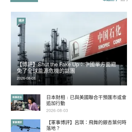
博評
時事政治
【博評】Shut the Fake Up：中國單方面避
荃灣反黑組「砌生豬肉」砌錯O記臥底4警員
免了全球能源危機的謎團
被控
2026-08-01
2019-11-01
日本財相﹕已與美國聯合干預匯市或會
【輕百科】被抽中當陪審員能拒絕嗎？
時事政治
輕百科
追加行動
2017-10-17
2026-08-03
【軍事博評】呂琪：飛舞的銀杏葉何時
【輕盤點】集會遊行陸續有來？一文盡
軍事博評
輕盤點
落地？
覽8月示威活動