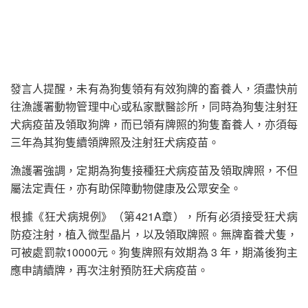
發言人提醒，未有為狗隻領有有效狗牌的畜養人，須盡快前
往漁護署動物管理中心或私家獸醫診所，同時為狗隻注射狂
犬病疫苗及領取狗牌，而已領有牌照的狗隻畜養人，亦須每
三年為其狗隻續領牌照及注射狂犬病疫苗。
漁護署強調，定期為狗隻接種狂犬病疫苗及領取牌照，不但
屬法定責任，亦有助保障動物健康及公眾安全。
根據《狂犬病規例》（第421A章），所有必須接受狂犬病
防疫注射，植入微型晶片，以及領取牌照。無牌畜養犬隻，
可被處罰款10000元。狗隻牌照有效期為 3 年，期滿後狗主
應申請續牌，再次注射預防狂犬病疫苗。