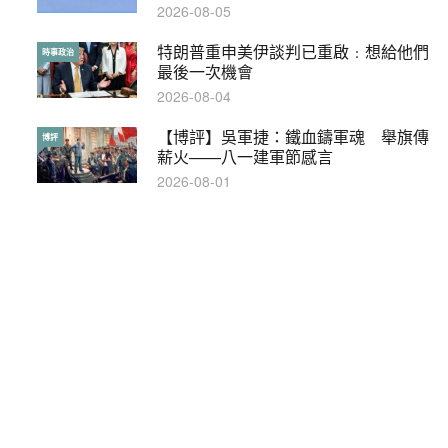
2026-08-05
2019-08-30
特朗普重申美伊談判已重啟﹕想給他們
本港保護兒童法例雜亂互相矛盾家長易
時事政治
特稿
最後一次機會
墮法網
2026-08-04
2019-05-21
【博評】吳軍捷：鐵血鑄軍魂 舉旗傳
【輕百科】甚麼按摩院要領牌？顧客涉
博評
輕百科
薪火——八一建軍節感言
及刑責嗎？
2026-08-01
2021-05-13