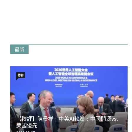
最新
博評
【博評】陳景祥﹕中美AI較量﹕中國開源vs.
美國優先