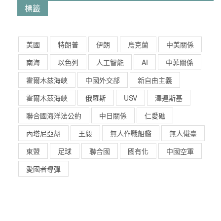
標籤
美國
特朗普
伊朗
烏克蘭
中美關係
南海
以色列
人工智能
AI
中菲關係
霍爾木兹海峽
中國外交部
新自由主義
霍爾木茲海峽
俄羅斯
USV
澤連斯基
聯合國海洋法公約
中日關係
仁愛礁
內塔尼亞胡
王毅
無人作戰船艦
無人儎臺
東盟
足球
聯合國
國有化
中國空軍
愛國者導彈