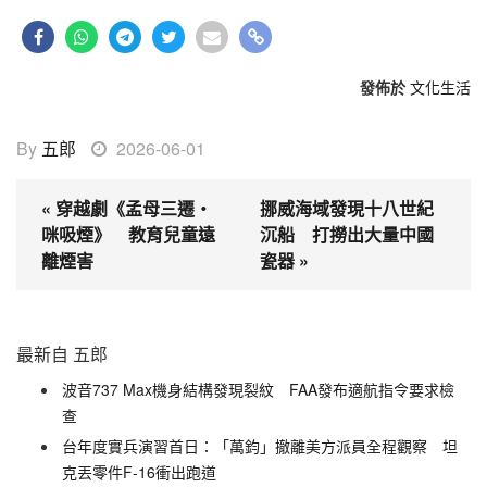
發佈於
文化生活
By
五郎
2026-06-01
« 穿越劇《孟母三遷・
挪威海域發現十八世紀
咪吸煙》 教育兒童遠
沉船 打撈出大量中國
離煙害
瓷器 »
最新自 五郎
波音737 Max機身結構發現裂紋 FAA發布適航指令要求檢
查
台年度實兵演習首日：「萬鈞」撤離美方派員全程觀察 坦
克丟零件F-16衝出跑道