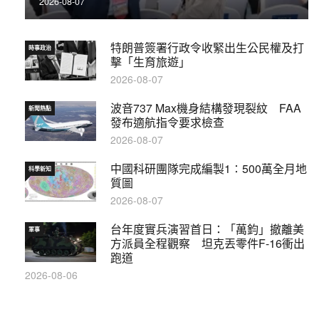
2026-08-07
特朗普簽署行政令收緊出生公民權及打
時事政治
擊「生育旅遊」
2026-08-07
波音737 Max機身結構發現裂紋 FAA
新聞熱點
發布適航指令要求檢查
2026-08-07
中國科研團隊完成編製1∶500萬全月地
科學新知
質圖
2026-08-07
台年度實兵演習首日：「萬鈞」撤離美
軍事
方派員全程觀察 坦克丟零件F-16衝出
跑道
2026-08-06