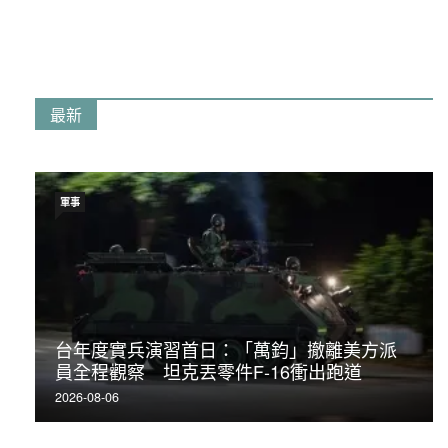
最新
軍事
台年度實兵演習首日：「萬鈞」撤離美方派
員全程觀察 坦克丟零件F-16衝出跑道
2026-08-06