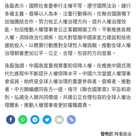
孫磊表示，國際社會要奉行主權平等、遵守國際法治、踐行
多邊主義、倡導以人為本、注重行動導向，在聯合國旗幟下
加強團結合作，努力校正人權治理方向，提升人權治理效
能，包括推動人權理事會公正客觀開展工作，平衡推進各類
人權，消除政治化頑疾，加大對發展中國家能力建設和技術
援助投入，以務實行動應對全球性人權挑戰，推動全球人權
治理朝著更加公平、公正、合理、包容的方向發展。
孫磊強調，中國高度重視尊重和保障人權，在推進中國式現
代化進程中不斷提升人權保障水平。中國六次當選人權理事
會成員，始終是全球人權治理的重要參與者、倡導者、推動
者。中方願繼續同各方一道，恪守《聯合國憲章》宗旨和原
則，弘揚全人類共同價值，共建公正合理包容的全球人權治
理體系，推動人權理事會更好履職盡責。
發佈於
時事政治