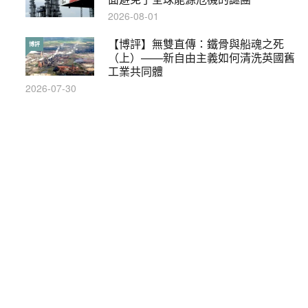
2019-05-21
2026-08-01
【輕百科】甚麼按摩院要領牌？顧客涉
【博評】無雙直傳：鐵骨與船魂之死
輕百科
博評
及刑責嗎？
（上）——新自由主義如何清洗英國舊
工業共同體
2021-05-13
2026-07-30