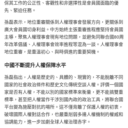
保其工作的公正性、客觀性和非選擇性是會員國面臨的優
先、緊迫任務。
孫磊表示，地位重審關係到人權理事會發展方向，更關係到
廣大會員國切身利益。中方始終主張重審進程應堅持會員國
主導，聚焦人權理事會現有地位問題，並避免同聯合國80周
年改革倡議、人權理事會效率進程等混為一談。人權理事會
地位重審，是重溫初心、與時俱進的重要契機。
中國不斷提升人權保障水平
孫磊指出，人權是歷史的、具體的、現實的，不能脫離不同
國家的社會政治條件和歷史文化傳統空談人權。評價一個國
家是否有人權，不能以別的國家標準來衡量，更不能搞雙重
標準，甚至把人權當作干涉別國內政的政治工具，將聯合國
平台變為施壓對抗的場所。這不僅背離了保護人權的初衷，
破壞國際人權對話合作，也嚴重削弱多邊人權機制的權威和
協調能力，進一步加劇全球人權治理赤字。