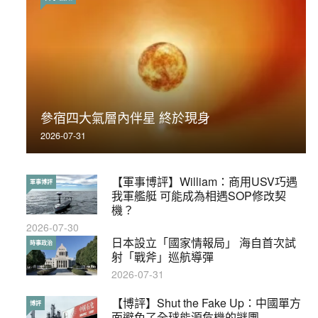
荃灣反黑組「砌生豬肉」砌錯O記臥底4警員
參宿四大氣層內伴星 終於現身
被控
2026-07-31
2019-11-01
【軍事博評】William：商用USV巧遇
【輕百科】被抽中當陪審員能拒絕嗎？
軍事博評
輕百科
我軍艦艇 可能成為相遇SOP修改契
2017-10-17
機？
2026-07-30
【輕盤點】集會遊行陸續有來？一文盡
日本設立「國家情報局」 海自首次試
輕盤點
時事政治
覽8月示威活動
射「戰斧」巡航導彈
2019-08-30
2026-07-31
本港保護兒童法例雜亂互相矛盾家長易
【博評】Shut the Fake Up：中國單方
特稿
博評
墮法網
面避免了全球能源危機的謎團