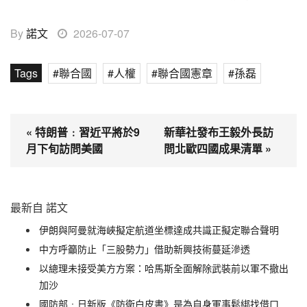
By
諾文
2026-07-07
Tags
聯合國
人權
聯合國憲章
孫磊
« 特朗普﹕習近平將於9
新華社發布王毅外長訪
月下旬訪問美國
問北歐四國成果清單 »
最新自 諾文
伊朗與阿曼就海峽擬定航道坐標達成共識正擬定聯合聲明
中方呼籲防止「三股勢力」借助新興技術蔓延滲透
以總理未接受美方方案：哈馬斯全面解除武裝前以軍不撤出
加沙
國防部﹕日新版《防衛白皮書》是為自身軍事鬆綁找借口