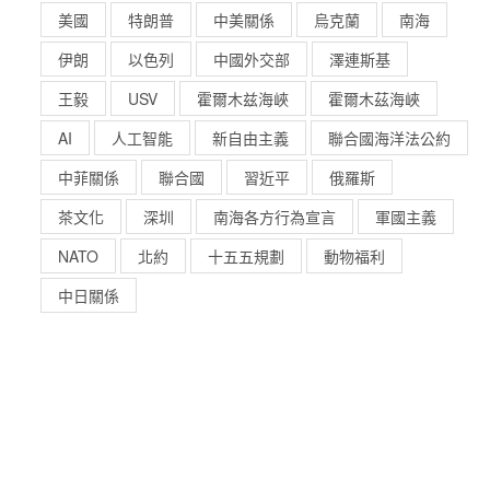
美國
特朗普
中美關係
烏克蘭
南海
伊朗
以色列
中國外交部
澤連斯基
王毅
USV
霍爾木兹海峽
霍爾木茲海峽
AI
人工智能
新自由主義
聯合國海洋法公約
中菲關係
聯合國
習近平
俄羅斯
茶文化
深圳
南海各方行為宣言
軍國主義
NATO
北約
十五五規劃
動物福利
中日關係