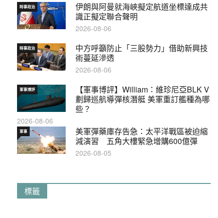
伊朗與阿曼就海峽擬定航道坐標達成共
時事政治
識正擬定聯合聲明
2026-08-06
中方呼籲防止「三股勢力」借助新興技
時事政治
術蔓延滲透
2026-08-06
【軍事博評】William：維珍尼亞BLK V
軍事博評
劃歸巡航導彈核潛艇 美軍重訂艦種為哪
些？
2026-08-06
美軍彈藥庫存告急：太平洋戰區被迫縮
軍事
減演習 五角大樓緊急增購600億彈
2026-08-05
標籤