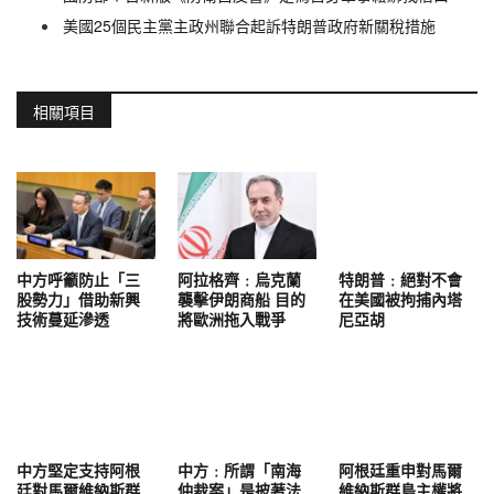
美國25個民主黨主政州聯合起訴特朗普政府新關稅措施
相關項目
中方呼籲防止「三
阿拉格齊﹕烏克蘭
特朗普﹕絕對不會
股勢力」借助新興
襲擊伊朗商船 目的
在美國被拘捕內塔
技術蔓延滲透
將歐洲拖入戰爭
尼亞胡
中方堅定支持阿根
中方﹕所謂「南海
阿根廷重申對馬爾
廷對馬爾維納斯群
仲裁案」是披著法
維納斯群島主權將