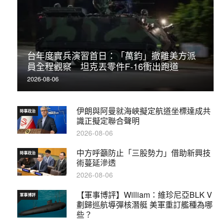
台年度實兵演習首日：「萬鈞」撤離美方派
員全程觀察 坦克丟零件F-16衝出跑道
2026-08-06
伊朗與阿曼就海峽擬定航道坐標達成共
時事政治
識正擬定聯合聲明
2026-08-06
中方呼籲防止「三股勢力」借助新興技
時事政治
術蔓延滲透
2026-08-06
【軍事博評】William：維珍尼亞BLK V
軍事博評
劃歸巡航導彈核潛艇 美軍重訂艦種為哪
些？