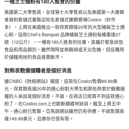
一桶芝士通粉有180人進食的份量
美國第二大零售商、全球第七大零售商以及美國第一大連鎖
會員制倉儲式量販店知名倉儲式連鎖賣場Costco（好市
多），上周在美國推出一款保質期達20年的大型桶裝芝士通
心粉，這款Chef’s Banquet 品牌桶裝芝士通粉每桶重達27
磅（12公斤），一桶有180人進食的份量，是屬於緊急狀態
食品和用品類別，雖然現時並無戰禍或天災危機，但這種用
於儲糧用途的食品竟賣斷市。
對熱衷戰備儲糧者是個好消息
據CNBC《財經網站》報道，這款在Costco售價89.99美
元、保質期長達20年的通心粉對大學生和那些熱衷於戰備儲
糧的人來說是個好消息。不過，在商店已經買不到這款通心
粉了，在Costco.com上也斷斷續續地缺貨。截至上周五中
午，通心粉已售罄。亞馬遜網站雖然仍有供應，不過售價高
達149.99美元，且庫存也很有限。