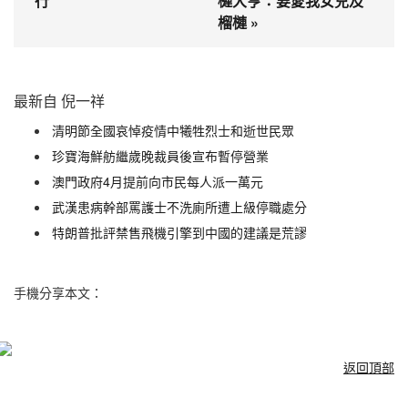
行
槤大亨：要愛我女兒及
榴槤 »
最新自 倪一祥
清明節全國哀悼疫情中犧牲烈士和逝世民眾
珍寶海鮮舫繼歲晚裁員後宣布暫停營業
澳門政府4月提前向市民每人派一萬元
武漢患病幹部罵護士不洗廁所遭上級停職處分
特朗普批評禁售飛機引擎到中國的建議是荒謬
手機分享本文：
返回頂部