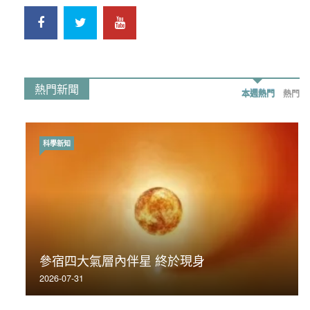
熱門新聞
本週熱門
熱門
科學新知
時事政治
荃灣反黑組「砌生豬肉」砌錯O記臥底4警員
參宿四大氣層內伴星 終於現身
被控
2026-07-31
2019-11-01