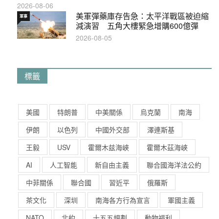
2026-08-06
美軍彈藥庫存告急：太平洋戰區被迫縮
軍事
減演習 五角大樓緊急增購600億彈
2026-08-05
標籤
美國
特朗普
中美關係
烏克蘭
南海
伊朗
以色列
中國外交部
澤連斯基
王毅
USV
霍爾木兹海峽
霍爾木茲海峽
AI
人工智能
新自由主義
聯合國海洋法公約
中菲關係
聯合國
習近平
俄羅斯
茶文化
深圳
南海各方行為宣言
軍國主義
NATO
北約
十五五規劃
動物福利