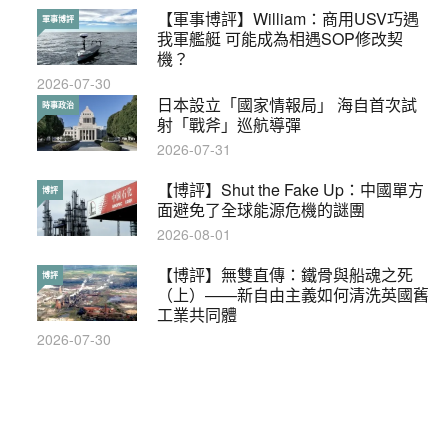
【軍事博評】William：商用USV巧遇
【輕百科】被抽中當陪審員能拒絕嗎？
軍事博評
輕百科
我軍艦艇 可能成為相遇SOP修改契
2017-10-17
機？
2026-07-30
【輕盤點】集會遊行陸續有來？一文盡
日本設立「國家情報局」 海自首次試
輕盤點
時事政治
覽8月示威活動
射「戰斧」巡航導彈
2019-08-30
2026-07-31
本港保護兒童法例雜亂互相矛盾家長易
【博評】Shut the Fake Up：中國單方
特稿
博評
墮法網
面避免了全球能源危機的謎團
2019-05-21
2026-08-01
【輕百科】甚麼按摩院要領牌？顧客涉
【博評】無雙直傳：鐵骨與船魂之死
輕百科
博評
及刑責嗎？
（上）——新自由主義如何清洗英國舊
工業共同體
2021-05-13
2026-07-30