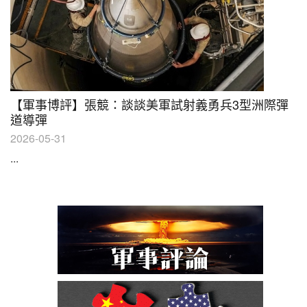
【軍事博評】張競：談談美軍試射義勇兵3型洲際彈
道導彈
2026-05-31
...