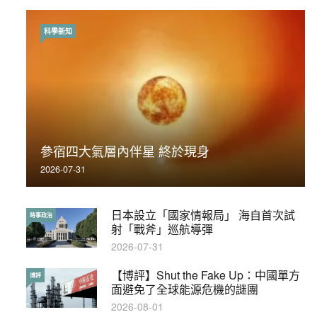
科學新知
時事政治
荃灣反黑組「砌生豬肉」砌錯O記臥底4警員
參宿四大氣層內伴星 終於現身
被控
2026-07-31
2019-11-01
日本設立「國家情報局」 海自首次試
【輕百科】被抽中當陪審員能拒絕嗎？
時事政治
輕百科
射「戰斧」巡航導彈
2017-10-17
2026-07-31
【博評】Shut the Fake Up：中國單方
【輕盤點】集會遊行陸續有來？一文盡
博評
輕盤點
面避免了全球能源危機的謎團
覽8月示威活動
2026-08-01
2019-08-30