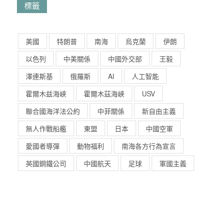
標籤
美國
特朗普
南海
烏克蘭
伊朗
以色列
中美關係
中國外交部
王毅
澤連斯基
俄羅斯
AI
人工智能
霍爾木兹海峽
霍爾木茲海峽
USV
聯合國海洋法公約
中菲關係
新自由主義
無人作戰船艦
東盟
日本
中國空軍
愛國者導彈
動物福利
南海各方行為宣言
英國鋼鐵公司
中國航天
足球
軍國主義