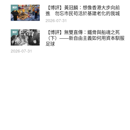
【博評】黃冠麟：想像香港大步向前
本港保護兒童法例雜亂互相矛盾家長易
博評
特稿
進 勿忘市民苟活於基建老化的我城
墮法網
2026-07-31
2019-05-21
【博評】無雙直傳：鐵骨與船魂之死
【輕百科】甚麼按摩院要領牌？顧客涉
博評
輕百科
（下）——新自由主義如何用資本馴服
及刑責嗎？
足球
2021-05-13
2026-07-31