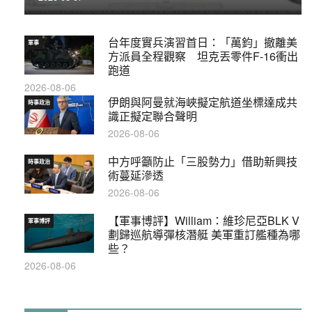
台年度實兵演習首日：「萬鈞」撤離美
軍事
方派員全程觀察 坦克丟零件F-16衝出
跑道
2026-08-06
伊朗與阿曼就海峽擬定航道坐標達成共
時事政治
識正擬定聯合聲明
2026-08-06
中方呼籲防止「三股勢力」借助新興技
時事政治
術蔓延滲透
2026-08-06
【軍事博評】William：維珍尼亞BLK V
軍事博評
劃歸巡航導彈核潛艇 美軍重訂艦種為哪
些？
2026-08-06