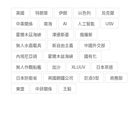
美國
特朗普
伊朗
以色列
烏克蘭
中美關係
南海
AI
人工智能
USV
霍爾木茲海峽
澤連斯基
俄羅斯
無人水面載具
新自由主義
中國外交部
內塔尼亞胡
霍爾木兹海峽
國有化
無人作戰船艦
加沙
XLUUV
日本茶道
日本防衛省
英國鋼鐵公司
巨浪3型
商務部
東盟
中菲關係
王毅