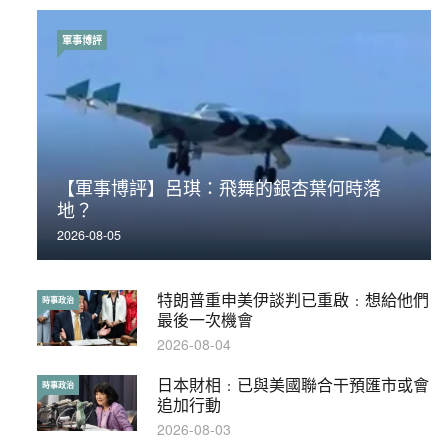
軍事博評
時事政治
【軍事博評】呂琪：飛舞的銀杏葉何時落
荃灣反黑組「砌生豬肉」砌錯O記臥底4警員
地？
被控
2026-08-05
2019-11-01
特朗普重申美伊談判已重啟﹕想給他們
【輕百科】被抽中當陪審員能拒絕嗎？
時事政治
輕百科
最後一次機會
2017-10-17
2026-08-04
日本財相﹕已與美國聯合干預匯市或會
【輕盤點】集會遊行陸續有來？一文盡
時事政治
輕盤點
追加行動
覽8月示威活動
2026-08-03
2019-08-30