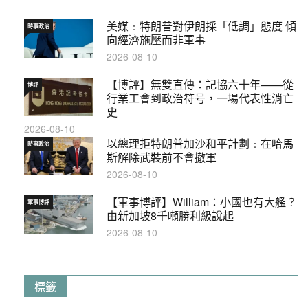
美媒﹕特朗普對伊朗採「低調」態度 傾
時事政治
向經濟施壓而非軍事
2026-08-10
【博評】無雙直傳：記協六十年——從
博評
行業工會到政治符号，一場代表性消亡
史
2026-08-10
以總理拒特朗普加沙和平計劃﹕在哈馬
時事政治
斯解除武裝前不會撤軍
2026-08-10
【軍事博評】William：小國也有大艦？
軍事博評
由新加坡8千噸勝利級說起
2026-08-10
標籤