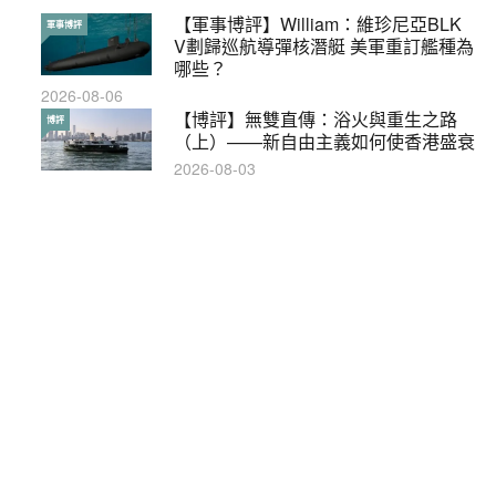
【軍事博評】William：維珍尼亞BLK
本港保護兒童法例雜亂互相矛盾家長易
軍事博評
特稿
V劃歸巡航導彈核潛艇 美軍重訂艦種為
墮法網
哪些？
2019-05-21
2026-08-06
【輕百科】甚麼按摩院要領牌？顧客涉
【博評】無雙直傳：浴火與重生之路
輕百科
博評
及刑責嗎？
（上）——新自由主義如何使香港盛衰
2021-05-13
2026-08-03