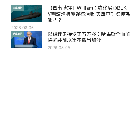
【軍事博評】William：維珍尼亞BLK
本港保護兒童法例雜亂互相矛盾家長易
軍事博評
特稿
V劃歸巡航導彈核潛艇 美軍重訂艦種為
墮法網
哪些？
2019-05-21
2026-08-06
【輕百科】甚麼按摩院要領牌？顧客涉
以總理未接受美方方案：哈馬斯全面解
輕百科
時事政治
及刑責嗎？
除武裝前以軍不撤出加沙
2021-05-13
2026-08-05