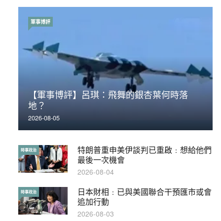
軍事博評
時事政治
【軍事博評】呂琪：飛舞的銀杏葉何時落
荃灣反黑組「砌生豬肉」砌錯O記臥底4警員
地？
被控
2026-08-05
2019-11-01
特朗普重申美伊談判已重啟﹕想給他們
【輕百科】被抽中當陪審員能拒絕嗎？
時事政治
輕百科
最後一次機會
2017-10-17
2026-08-04
日本財相﹕已與美國聯合干預匯市或會
【輕盤點】集會遊行陸續有來？一文盡
時事政治
輕盤點
追加行動
覽8月示威活動
2026-08-03
2019-08-30