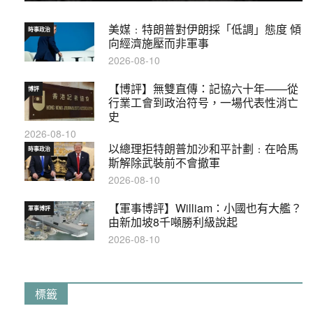
美媒﹕特朗普對伊朗採「低調」態度 傾
時事政治
向經濟施壓而非軍事
2026-08-10
【博評】無雙直傳：記協六十年——從
博評
行業工會到政治符号，一場代表性消亡
史
2026-08-10
以總理拒特朗普加沙和平計劃﹕在哈馬
時事政治
斯解除武裝前不會撤軍
2026-08-10
【軍事博評】William：小國也有大艦？
軍事博評
由新加坡8千噸勝利級說起
2026-08-10
標籤