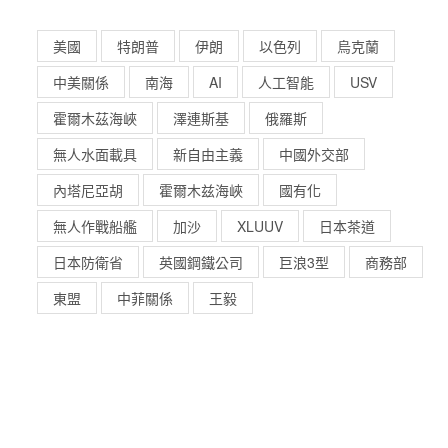
美國
特朗普
伊朗
以色列
烏克蘭
中美關係
南海
AI
人工智能
USV
霍爾木茲海峽
澤連斯基
俄羅斯
無人水面載具
新自由主義
中國外交部
內塔尼亞胡
霍爾木兹海峽
國有化
無人作戰船艦
加沙
XLUUV
日本茶道
日本防衛省
英國鋼鐵公司
巨浪3型
商務部
東盟
中菲關係
王毅