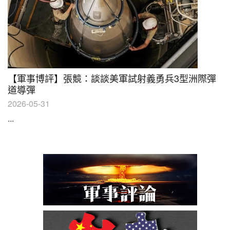
【軍事博評】張競：談談美軍試射義勇兵3型洲際彈
道導彈
2026-05-31
...