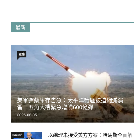
最新
軍事
美軍彈藥庫存告急：太平洋戰區被迫縮減演
習 五角大樓緊急增購600億彈
2026-08-05
以總理未接受美方方案：哈馬斯全面解
時事政治