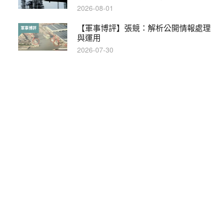
2019-05-21
2026-08-01
【輕百科】甚麼按摩院要領牌？顧客涉
【軍事博評】張競：解析公開情報處理
輕百科
軍事博評
及刑責嗎？
與運用
2021-05-13
2026-07-30