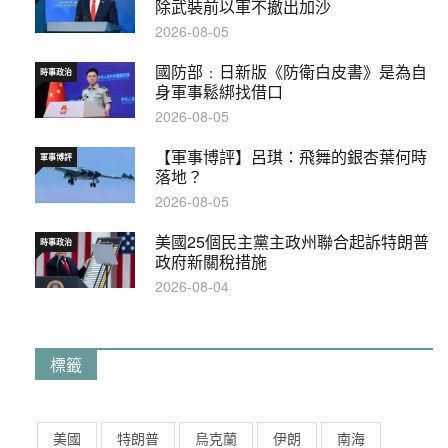
除武裝前以軍不撤出加沙
2026-08-05
國防部﹕日新版《防衛白皮書》是為自
時事政治
身軍事鬆綁找借口
2026-08-05
【軍事博評】呂琪：飛舞的銀杏葉何時
軍事博評
落地？
2026-08-05
美國25個民主黨主政州聯合起訴特朗普
時事政治
政府新關稅措施
2026-08-04
標籤
美國
特朗普
烏克蘭
伊朗
南海