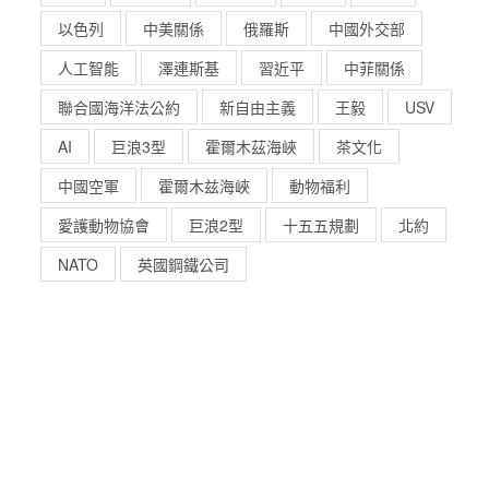
以色列
中美關係
俄羅斯
中國外交部
人工智能
澤連斯基
習近平
中菲關係
聯合國海洋法公約
新自由主義
王毅
USV
AI
巨浪3型
霍爾木茲海峽
茶文化
中國空軍
霍爾木兹海峽
動物福利
愛護動物協會
巨浪2型
十五五規劃
北約
NATO
英國鋼鐵公司