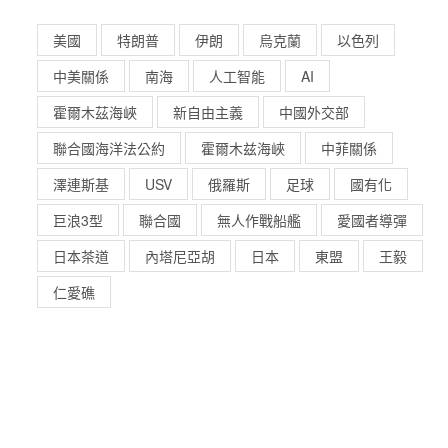
美國
特朗普
伊朗
烏克蘭
以色列
中美關係
南海
人工智能
AI
霍爾木茲海峽
新自由主義
中國外交部
聯合國海洋法公約
霍爾木兹海峽
中菲關係
澤連斯基
USV
俄羅斯
足球
國有化
巨浪3型
聯合國
無人作戰船艦
愛國者導彈
日本茶道
內塔尼亞胡
日本
東盟
王毅
仁愛礁