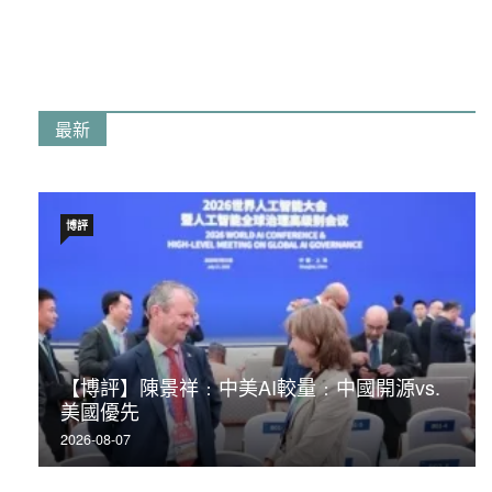
最新
博評
【博評】陳景祥﹕中美AI較量﹕中國開源vs.
美國優先
2026-08-07