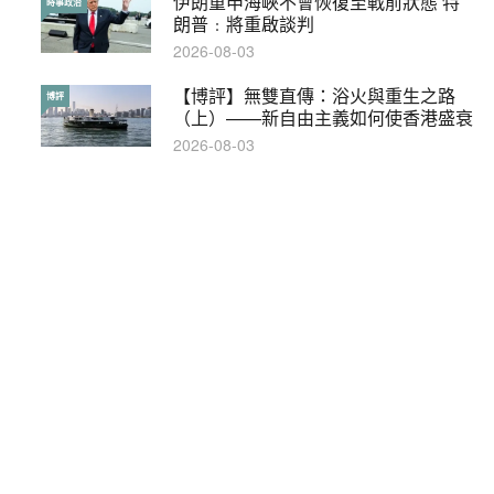
伊朗重申海峽不會恢復至戰前狀態 特
本港保護兒童法例雜亂互相矛盾家長易
時事政治
特稿
朗普﹕將重啟談判
墮法網
2026-08-03
2019-05-21
【博評】無雙直傳：浴火與重生之路
【輕百科】甚麼按摩院要領牌？顧客涉
博評
輕百科
（上）——新自由主義如何使香港盛衰
及刑責嗎？
2026-08-03
2021-05-13