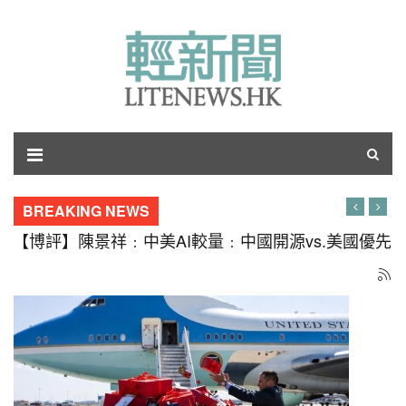
BREAKING NEWS
【軍事博評】William：維珍尼亞BLK V劃歸巡航導彈
核潛艇 美軍重訂艦種為哪些？