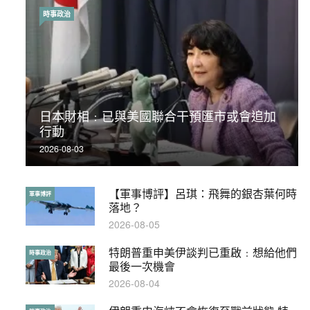
時事政治
時事政治
日本財相﹕已與美國聯合干預匯市或會追加
荃灣反黑組「砌生豬肉」砌錯O記臥底4警員
行動
被控
2026-08-03
2019-11-01
【軍事博評】呂琪：飛舞的銀杏葉何時
【輕百科】被抽中當陪審員能拒絕嗎？
軍事博評
輕百科
落地？
2017-10-17
2026-08-05
特朗普重申美伊談判已重啟﹕想給他們
【輕盤點】集會遊行陸續有來？一文盡
時事政治
輕盤點
最後一次機會
覽8月示威活動
2026-08-04
2019-08-30