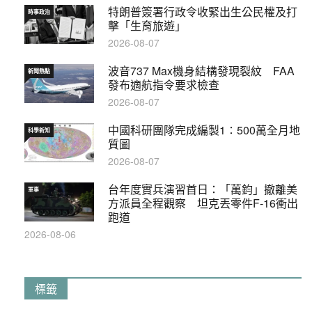
特朗普簽署行政令收緊出生公民權及打
時事政治
擊「生育旅遊」
2026-08-07
波音737 Max機身結構發現裂紋 FAA
新聞熱點
發布適航指令要求檢查
2026-08-07
中國科研團隊完成編製1∶500萬全月地
科學新知
質圖
2026-08-07
台年度實兵演習首日：「萬鈞」撤離美
軍事
方派員全程觀察 坦克丟零件F-16衝出
跑道
2026-08-06
標籤