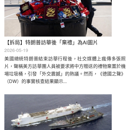
【拆局】特朗普訪華後「棄禮」為AI圖片
2026-05-19
美國總統特朗普結束訪華行程後，社交媒體上瘋傳多張照
片，聲稱美方訪華團人員被要求將中方贈送的禮物棄置於機
場垃圾桶，引發「外交震撼」的熱議。然而，《德國之聲》
（DW）的事實核查結果顯示...