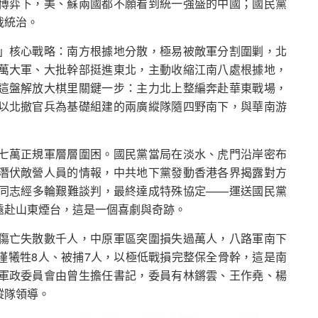
博弈下，美、蘇兩國都不願看到統一強盛的中國；國民黨
裁統治。
」核心戰略：南方根據地分散，極易被敵軍分割圍剿，北
萬大軍、大批幹部挺進東北，主動收縮江南八處根據地，
這盤解放大棋里關鍵一步：主力北上整編奔赴華東戰場，
以北撤官兵為基礎組建的兩廣縱隊隨四野南下，與華南游
七萬正規軍層層圍困。國民黨當局在淡水、虎門沿岸密布
潛伏敵營人員的情報，中共地下黨發動香港各界揭露對方
同志經多輪艱難談判，最終達成特殊協定——運送國民黨
遠赴山東煙台，這是一個喜劇與奇跡。
傷亡失散數千人，中原軍區突圍損失過萬人，八路軍南下
僅犧牲8人、被捕7人，以極低戰損完整保全骨幹，這是南
軍政委員會由曾生擔任書記，委員有林鏘雲、王作堯、楊
縱隊領導。