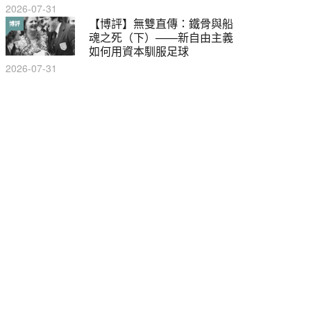
2026-07-31
【輕百科】甚麼按摩院要領
【博評】無雙直傳：鐵骨與船
輕百科
博評
牌？顧客涉及刑責嗎？
魂之死（下）——新自由主義
如何用資本馴服足球
2021-05-13
2026-07-31