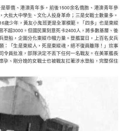
是華僑、港澳青年多，前後1500余名僑胞、港澳青年參
，大批大中學生、文化人投身革命；三是女戰士數量多，
16歲少年，黃友小鬼班更是全軍模範。「四多」也是東縱
限不超3000。但國民黨刻意死卡2400人，將多數基層、後
兵登船，企圖分化東縱巾幗力量。登艦當日，上百名女兵
願：「生是東縱人，死是東縱魂，絕不復員離隊！」炊事
司令員批准，部隊決定不丟下任何一名戰友。在美軍艦長
，連懷孕、剛分娩的女戰士也被戰友扛著涉水登船，完整保住