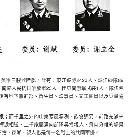
登上美軍三艘登陸艦。計有：東江縱隊2423人、珠江縱隊89
、南路人民抗日解放軍23人，桂東南游擊武裝1人。隊伍包
士，還有地下黨幹部、衛生員、炊事員、文工團員以及少量隨
根；而千里之外的山東寒風凜冽、飲食迥異，前路充滿未
揮淚相送，上千家屬湧向部隊尋找親人，骨肉分離的場景
不捨，家鄉、親人也是每一名戰士的共同牽掛。