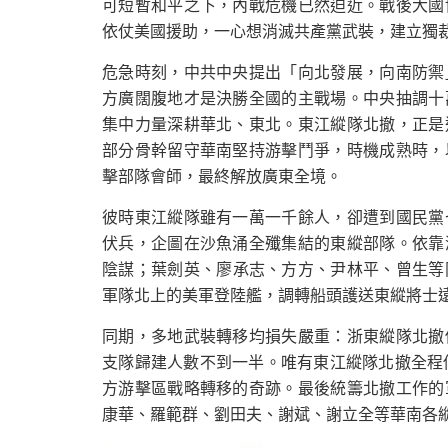
可短暫和平之下，內戰危機已然迫近。戰後大國
依仗美國援助，一心想消滅共產黨武裝，建立獨
危急時刻，中共中央提出「向北發展，向南防禦
方廣闊腹地才是決勝全國的主戰場。中央抽調十
集中力量深耕華北、東北。東江縱隊北撤，正是
部分骨幹留守華南堅持游擊鬥爭，時機成熟時，
擊部隊會師，最終解放廣東全境。
彼時東江縱隊雖有一萬一千餘人，卻遭到國民黨
伏兵，企圖在沙魚涌全殲集結的東縱部隊。依靠
陰謀；葉劍英、廖承志、方方、尹林平、曾生等
軍隊北上的美軍登陸艦，調轉船頭護送東縱將士
同期，多地武裝轉移均損失嚴重：浙東縱隊北撤
支隊歸建人數不到一半。唯有東江縱隊北撤全程
方游擊區戰略轉移的奇跡。最後統籌北撤工作的
康華、羅範群、劉田夫、謝斌、謝立全等華南各