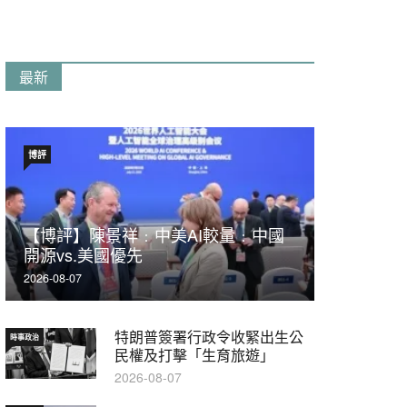
最新
博評
【博評】陳景祥﹕中美AI較量﹕中國
開源vs.美國優先
2026-08-07
特朗普簽署行政令收緊出生公
時事政治
民權及打擊「生育旅遊」
2026-08-07