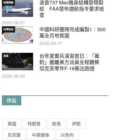
波音737 Max機身結構發現裂
新聞熱點
紋 FAA發布適航指令要求檢
查
2026-08-07
中國科研團隊完成編製1∶500
科學新知
萬全月地質圖
2026-08-07
台年度實兵演習首日：「萬
軍事
鈞」撤離美方派員全程觀察
坦克丟零件F-16衝出跑道
2026-08-06
標籤
美國
特朗普
南海
伊朗
烏克蘭
中美關係
以色列