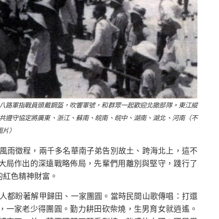
膠東八路軍指戰員頭戴鋼盔，吹響軍號，和群眾一起歡迎北撤部隊。東江縱
，中共遵守協定將廣東、浙江、蘇南、皖南、皖中、湖南、湖北、河南（不
圖片）
段風雨徵程，兩千多名華南子弟告別故土、跨海北上，這不
大局作出的深遠戰略佈局，先輩們用離別與堅守，踐行了
的紅色精神財富。
人人都盼著解甲歸田、一家團圓。當時民間山歌傳唱：打還
，一家老少得團圓。勤力耕田砍柴燒，生男育女就逍遙。