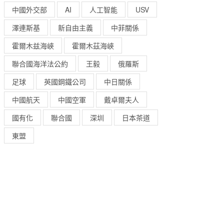
中國外交部
AI
人工智能
USV
澤連斯基
新自由主義
中菲關係
霍爾木兹海峽
霍爾木茲海峽
聯合國海洋法公約
王毅
俄羅斯
足球
英國鋼鐵公司
中日關係
中國航天
中國空軍
戴卓爾夫人
國有化
聯合國
深圳
日本茶道
東盟