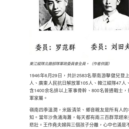
東江縱隊北撤部隊軍政委員會全員。（作者供圖）
1946年6月29日，共計2583名華南游擊健兒
人、廣東人民抗日解放軍105人、韓江縱隊47人
含1400余名排以上軍事骨幹、800名普通戰
軍家屬。
嶺南四季溫潤，米飯清茶、鄉音親友是所有人的
知。當年沙魚涌海灘，每天都有兩三百群眾趕來
悲壯。王作堯夫婦與三個孩子分離，心中也滿是