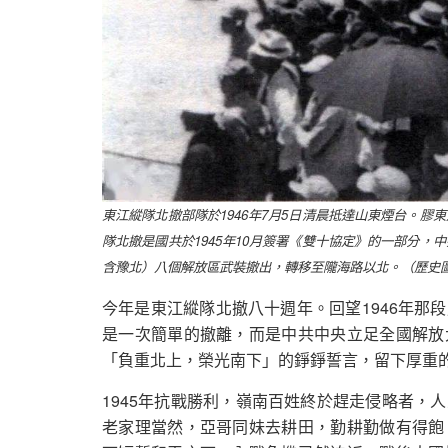
東江縱隊北撤部隊於1946年7月5日清晨抵達山東煙台。
隊北撤是國共於1945年10月簽署《雙十協定》的一部分
含豫北）八個解放區武裝撤出，轉移至隴海路以北。（歷史
今年是東江縱隊北撤八十週年。回望1946年那
是一次簡單的撤離，而是中共中央立足全國解放
「負重北上，榮光南下」的錚錚誓言，留下厚重
1945年抗戰勝利，嶺南百姓終於趕走侵略者，
老家理當然，亞哥同妹去耕田，勤耕勤做有得飽