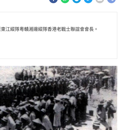
原東江縱隊粵贛湘邊縱隊香港老戰士聯誼會會長。