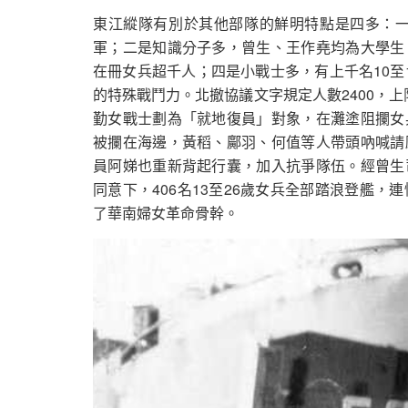
東江縱隊有別於其他部隊的鮮明特點是四多：一
軍；二是知識分子多，曾生、王作堯均為大學生
在冊女兵超千人；四是小戰士多，有上千名10至
的特殊戰鬥力。北撤協議文字規定人數2400，上
勤女戰士劃為「就地復員」對象，在灘塗阻攔女
被攔在海邊，黃稻、鄺羽、何值等人帶頭吶喊請
員阿娣也重新背起行囊，加入抗爭隊伍。經曾生
同意下，406名13至26歲女兵全部踏浪登艦
了華南婦女革命骨幹。