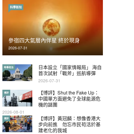
科學新知
時事政治
荃灣反黑組「砌生豬肉」砌錯O記臥
參宿四大氣層內伴星 終於現身
底4警員被控
2026-07-31
2019-11-01
日本設立「國家情報局」 海自
【輕百科】被抽中當陪審員能
時事政治
輕百科
首次試射「戰斧」巡航導彈
拒絕嗎？
2026-07-31
2017-10-17
【博評】Shut the Fake Up：
【輕盤點】集會遊行陸續有
博評
輕盤點
中國單方面避免了全球能源危
來？一文盡覽8月示威活動
機的謎團
2019-08-30
2026-08-01
本港保護兒童法例雜亂互相矛
【博評】黃冠麟：想像香港大
特稿
博評
盾家長易墮法網
步向前進 勿忘市民苟活於基
建老化的我城
2019-05-21