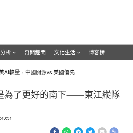
論分析
奇聞趣聞
文化生活
博客榜
iam：維珍尼亞BLK V劃歸巡航導彈核潛艇 美軍重訂艦種為
是為了更好的南下——東江縱隊
43:51