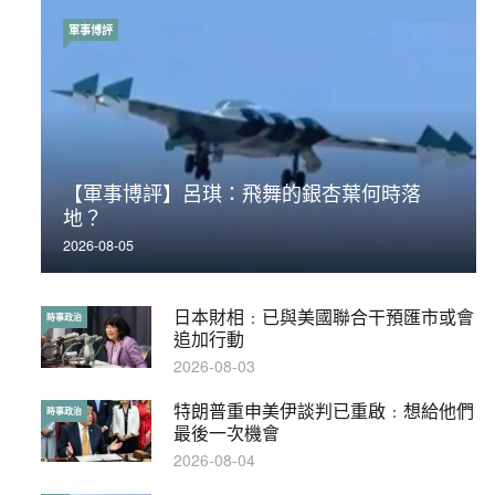
軍事博評
時事政治
【軍事博評】呂琪：飛舞的銀杏葉何時落
荃灣反黑組「砌生豬肉」砌錯O記臥底4警員
地？
被控
2026-08-05
2019-11-01
日本財相﹕已與美國聯合干預匯市或會
【輕百科】被抽中當陪審員能拒絕嗎？
時事政治
輕百科
追加行動
2017-10-17
2026-08-03
特朗普重申美伊談判已重啟﹕想給他們
【輕盤點】集會遊行陸續有來？一文盡
時事政治
輕盤點
最後一次機會
覽8月示威活動
2026-08-04
2019-08-30