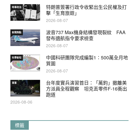
特朗普簽署行政令收緊出生公民權及打
時事政治
擊「生育旅遊」
2026-08-07
波音737 Max機身結構發現裂紋 FAA
新聞熱點
發布適航指令要求檢查
2026-08-07
中國科研團隊完成編製1∶500萬全月地
科學新知
質圖
2026-08-07
台年度實兵演習首日：「萬鈞」撤離美
軍事
方派員全程觀察 坦克丟零件F-16衝出
跑道
2026-08-06
標籤