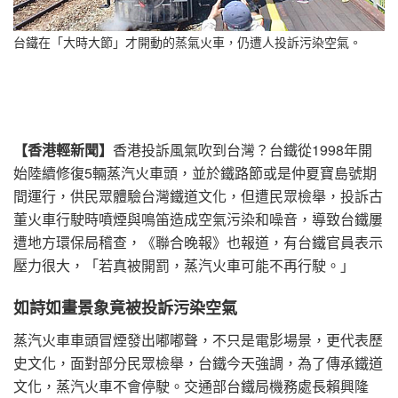
台鐵在「大時大節」才開動的蒸氣火車，仍遭人投訴污染空氣。
【香港輕新聞】
香港投訴風氣吹到台灣？台鐵從1998年開
始陸續修復5輛蒸汽火車頭，並於鐵路節或是仲夏寶島號期
間運行，供民眾體驗台灣鐵道文化，但遭民眾檢舉，投訴古
董火車行駛時噴煙與鳴笛造成空氣污染和噪音，導致台鐵屢
遭地方環保局稽查，《聯合晚報》也報道，有台鐵官員表示
壓力很大，「若真被開罰，蒸汽火車可能不再行駛。」
如詩如畫景象竟被投訴污染空氣
蒸汽火車車頭冒煙發出嘟嘟聲，不只是電影場景，更代表歷
史文化，面對部分民眾檢舉，台鐵今天強調，為了傳承鐵道
文化，蒸汽火車不會停駛。交通部台鐵局機務處長賴興隆