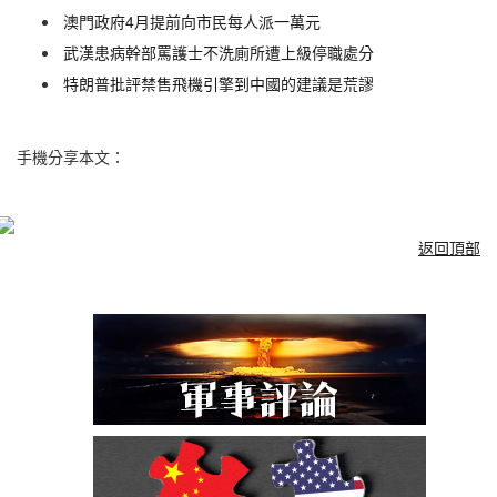
澳門政府4月提前向市民每人派一萬元
武漢患病幹部罵護士不洗廁所遭上級停職處分
特朗普批評禁售飛機引擎到中國的建議是荒謬
手機分享本文：
返回頂部