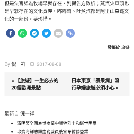
但是法官認為牧場早就存在，判提告方敗訴；蒸汽火車頭也
是早就存在的文化資產，嘟嘟聲、吐蒸汽都是阿里山森鐵文
化的一部份，要珍惜。
發佈於
旅遊
By
倪一祥
2017-08-08
« 【旅遊】一生必去的
日本東京「蘋果病」流
20個歐洲景點
行孕婦旅遊必須小心 »
最新自 倪一祥
清明節全國哀悼疫情中犧牲烈士和逝世民眾
珍寶海鮮舫繼歲晚裁員後宣布暫停營業