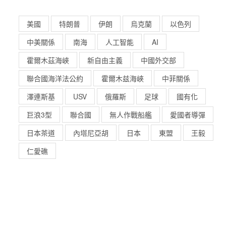
美國
特朗普
伊朗
烏克蘭
以色列
中美關係
南海
人工智能
AI
霍爾木茲海峽
新自由主義
中國外交部
聯合國海洋法公約
霍爾木兹海峽
中菲關係
澤連斯基
USV
俄羅斯
足球
國有化
巨浪3型
聯合國
無人作戰船艦
愛國者導彈
日本茶道
內塔尼亞胡
日本
東盟
王毅
仁愛礁