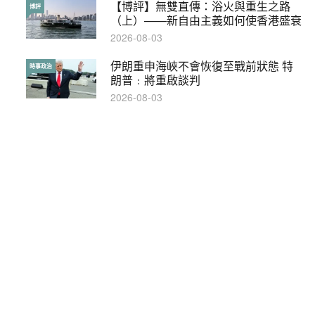
【博評】無雙直傳：浴火與重生之路
本港保護兒童法例雜亂互相矛盾家長易
博評
特稿
（上）——新自由主義如何使香港盛衰
墮法網
2026-08-03
2019-05-21
伊朗重申海峽不會恢復至戰前狀態 特
【輕百科】甚麼按摩院要領牌？顧客涉
時事政治
輕百科
朗普﹕將重啟談判
及刑責嗎？
2026-08-03
2021-05-13