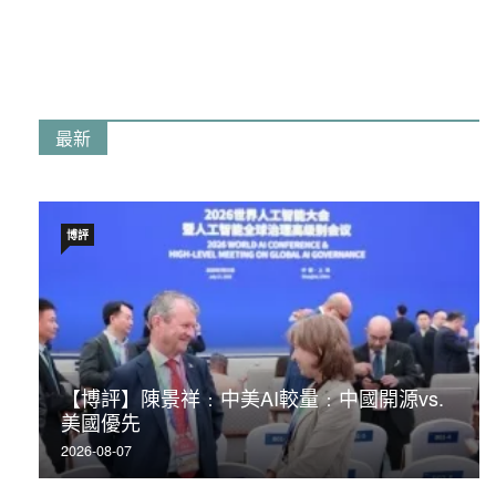
最新
博評
【博評】陳景祥﹕中美AI較量﹕中國開源vs.
美國優先
2026-08-07