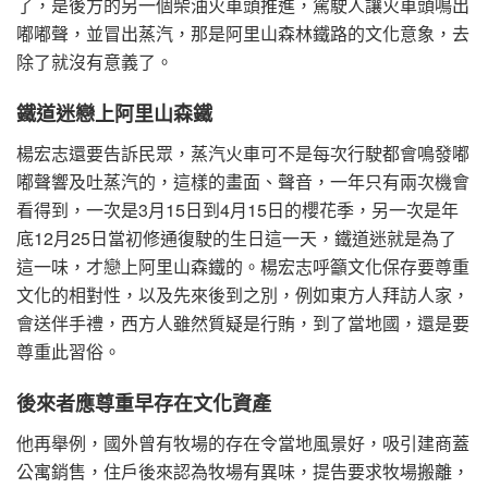
了，是後方的另一個柴油火車頭推進，駕駛人讓火車頭鳴出
嘟嘟聲，並冒出蒸汽，那是阿里山森林鐵路的文化意象，去
除了就沒有意義了。
鐵道迷戀上阿里山森鐵
楊宏志還要告訴民眾，蒸汽火車可不是每次行駛都會鳴發嘟
嘟聲響及吐蒸汽的，這樣的畫面、聲音，一年只有兩次機會
看得到，一次是3月15日到4月15日的櫻花季，另一次是年
底12月25日當初修通復駛的生日這一天，鐵道迷就是為了
這一味，才戀上阿里山森鐵的。楊宏志呼籲文化保存要尊重
文化的相對性，以及先來後到之別，例如東方人拜訪人家，
會送伴手禮，西方人雖然質疑是行賄，到了當地國，還是要
尊重此習俗。
後來者應尊重早存在文化資產
他再舉例，國外曾有牧場的存在令當地風景好，吸引建商蓋
公寓銷售，住戶後來認為牧場有異味，提告要求牧場搬離，