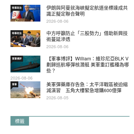
伊朗與阿曼就海峽擬定航道坐標達成共
時事政治
識正擬定聯合聲明
2026-08-06
中方呼籲防止「三股勢力」借助新興技
時事政治
術蔓延滲透
2026-08-06
【軍事博評】William：維珍尼亞BLK V
軍事博評
劃歸巡航導彈核潛艇 美軍重訂艦種為哪
些？
2026-08-06
美軍彈藥庫存告急：太平洋戰區被迫縮
軍事
減演習 五角大樓緊急增購600億彈
2026-08-05
標籤