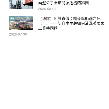
墮法網
面避免了全球能源危機的謎團
2019-05-21
2026-08-01
【輕百科】甚麼按摩院要領牌？顧客涉
【博評】無雙直傳：鐵骨與船魂之死
輕百科
博評
及刑責嗎？
（上）——新自由主義如何清洗英國舊
工業共同體
2021-05-13
2026-07-30