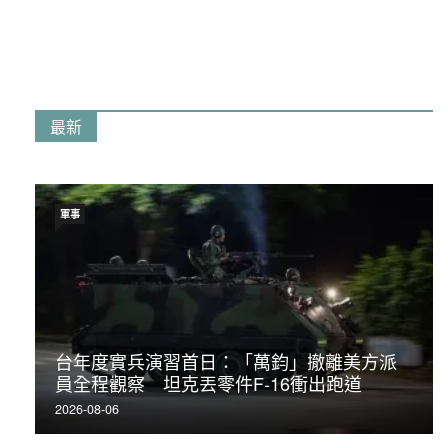
最新
軍事
台年度實兵演習首日：「萬鈞」撤離美方派
員全程觀察 坦克丟零件F-16衝出跑道
2026-08-06