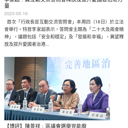
量
2023-05-16
首次「行政長官互動交流答問會」本周四（18日）於立法
會舉行。特首李家超表示，答問會主題為「二十大及兩會精
神」，議題包括「安全和穩定」及「發展和幸福」，冀望釋
放及提升愛國者治港...
【博評】陳景祥﹕區議會選舉豈能廢