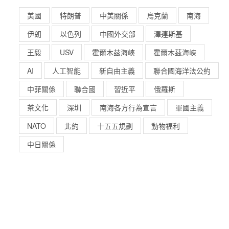
美國
特朗普
中美關係
烏克蘭
南海
伊朗
以色列
中國外交部
澤連斯基
王毅
USV
霍爾木兹海峽
霍爾木茲海峽
AI
人工智能
新自由主義
聯合國海洋法公約
中菲關係
聯合國
習近平
俄羅斯
茶文化
深圳
南海各方行為宣言
軍國主義
NATO
北約
十五五規劃
動物福利
中日關係