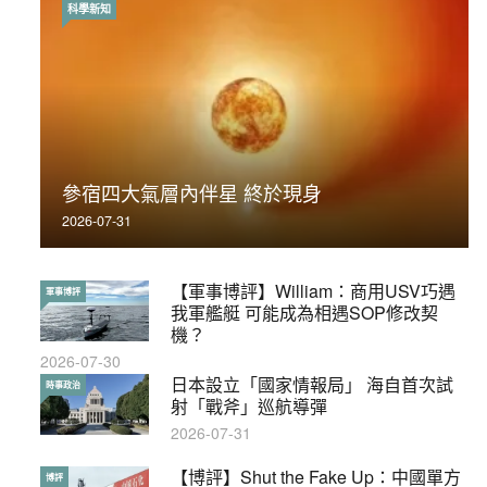
科學新知
時事政治
荃灣反黑組「砌生豬肉」砌錯O記臥底4警員
參宿四大氣層內伴星 終於現身
被控
2026-07-31
2019-11-01
【軍事博評】William：商用USV巧遇
【輕百科】被抽中當陪審員能拒絕嗎？
軍事博評
輕百科
我軍艦艇 可能成為相遇SOP修改契
2017-10-17
機？
2026-07-30
【輕盤點】集會遊行陸續有來？一文盡
日本設立「國家情報局」 海自首次試
輕盤點
時事政治
覽8月示威活動
射「戰斧」巡航導彈
2019-08-30
2026-07-31
本港保護兒童法例雜亂互相矛盾家長易
【博評】Shut the Fake Up：中國單方
特稿
博評