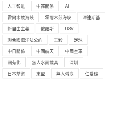
人工智能
中菲關係
AI
霍爾木兹海峽
霍爾木茲海峽
澤連斯基
新自由主義
俄羅斯
USV
聯合國海洋法公約
王毅
足球
中日關係
中國航天
中國空軍
國有化
無人水面載具
深圳
日本茶道
東盟
無人儎臺
仁愛礁