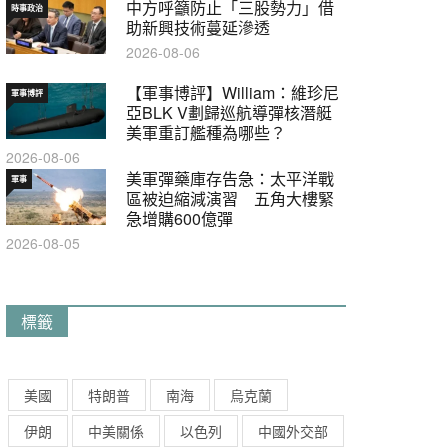
中方呼籲防止「三股勢力」借
時事政治
助新興技術蔓延滲透
2026-08-06
【軍事博評】William：維珍尼
軍事博評
亞BLK V劃歸巡航導彈核潛艇
美軍重訂艦種為哪些？
2026-08-06
美軍彈藥庫存告急：太平洋戰
軍事
區被迫縮減演習 五角大樓緊
急增購600億彈
2026-08-05
標籤
美國
特朗普
南海
烏克蘭
伊朗
中美關係
以色列
中國外交部