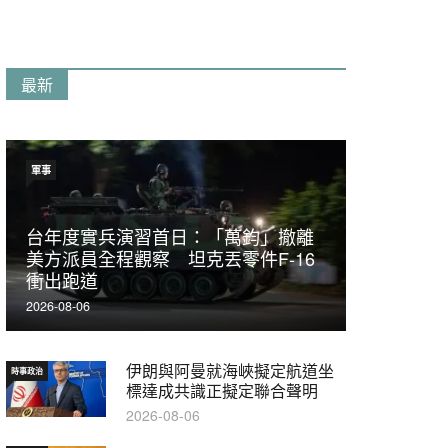
最新
軍事
台年度實兵演習首日：「萬鈞」撤離
美方派員全程觀察 坦克丟零件F-16
衝出跑道
2026-08-06
伊朗與阿曼就海峽擬定航道坐
時事政治
標達成共識正擬定聯合聲明
2026-08-06