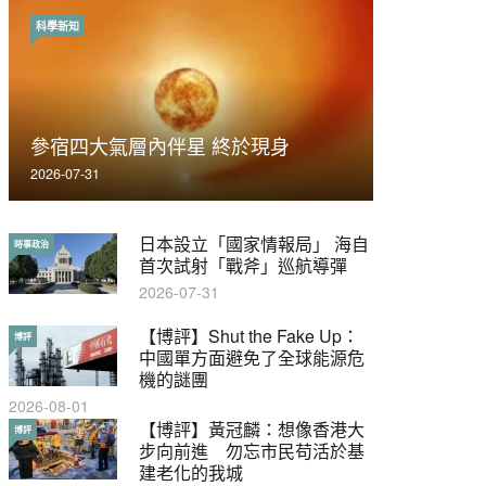
科學新知
時事政治
荃灣反黑組「砌生豬肉」砌錯O記臥
參宿四大氣層內伴星 終於現身
底4警員被控
2026-07-31
2019-11-01
日本設立「國家情報局」 海自
【輕百科】被抽中當陪審員能
時事政治
輕百科
首次試射「戰斧」巡航導彈
拒絕嗎？
2026-07-31
2017-10-17
【博評】Shut the Fake Up：
【輕盤點】集會遊行陸續有
博評
輕盤點
中國單方面避免了全球能源危
來？一文盡覽8月示威活動
機的謎團
2019-08-30
2026-08-01
本港保護兒童法例雜亂互相矛
【博評】黃冠麟：想像香港大
特稿
博評
盾家長易墮法網
步向前進 勿忘市民苟活於基
建老化的我城
2019-05-21