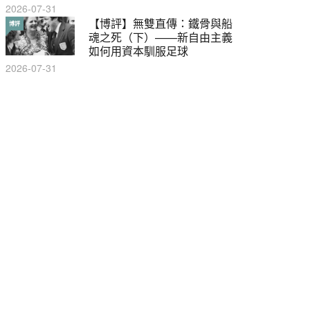
2026-07-31
【輕百科】甚麼按摩院要領
【博評】無雙直傳：鐵骨與船
輕百科
博評
牌？顧客涉及刑責嗎？
魂之死（下）——新自由主義
如何用資本馴服足球
2021-05-13
2026-07-31