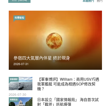
本週熱門
熱門
科學新知
時事政治
荃灣反黑組「砌生豬肉」砌錯O記臥底4警員
參宿四大氣層內伴星 終於現身
被控
2026-07-31
2019-11-01
【軍事博評】William：商用USV巧遇
【輕百科】被抽中當陪審員能拒絕嗎？
軍事博評
輕百科
我軍艦艇 可能成為相遇SOP修改契
2017-10-17
機？
2026-07-30
【輕盤點】集會遊行陸續有來？一文盡
日本設立「國家情報局」 海自首次試
輕盤點
時事政治
覽8月示威活動
射「戰斧」巡航導彈