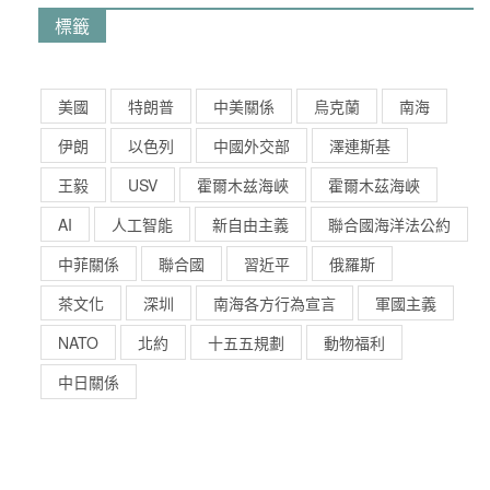
標籤
美國
特朗普
中美關係
烏克蘭
南海
伊朗
以色列
中國外交部
澤連斯基
王毅
USV
霍爾木兹海峽
霍爾木茲海峽
AI
人工智能
新自由主義
聯合國海洋法公約
中菲關係
聯合國
習近平
俄羅斯
茶文化
深圳
南海各方行為宣言
軍國主義
NATO
北約
十五五規劃
動物福利
中日關係