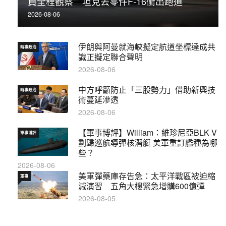
員全程觀察 坦克丟零件F-16衝出跑道
2026-08-06
伊朗與阿曼就海峽擬定航道坐標達成共
時事政治
識正擬定聯合聲明
2026-08-06
中方呼籲防止「三股勢力」借助新興技
時事政治
術蔓延滲透
2026-08-06
【軍事博評】William：維珍尼亞BLK V
軍事博評
劃歸巡航導彈核潛艇 美軍重訂艦種為哪
些？
2026-08-06
美軍彈藥庫存告急：太平洋戰區被迫縮
軍事
減演習 五角大樓緊急增購600億彈
2026-08-05