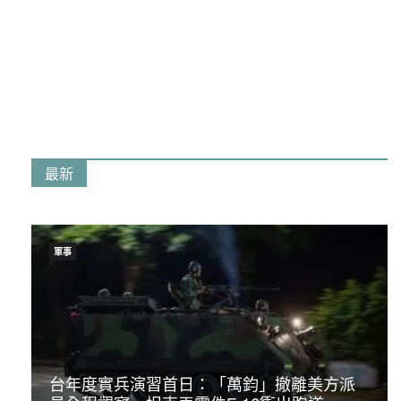
最新
軍事
台年度實兵演習首日：「萬鈞」撤離美方派