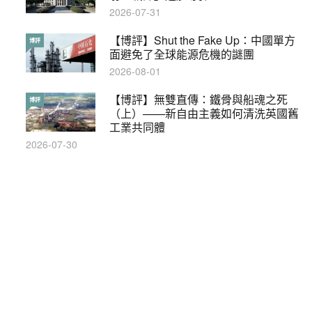
2019-08-30
2026-07-31
本港保護兒童法例雜亂互相矛盾家長易
【博評】Shut the Fake Up：中國單方
特稿
博評
墮法網
面避免了全球能源危機的謎團
2019-05-21
2026-08-01
【輕百科】甚麼按摩院要領牌？顧客涉
【博評】無雙直傳：鐵骨與船魂之死
輕百科
博評
及刑責嗎？
（上）——新自由主義如何清洗英國舊
工業共同體
2021-05-13
2026-07-30