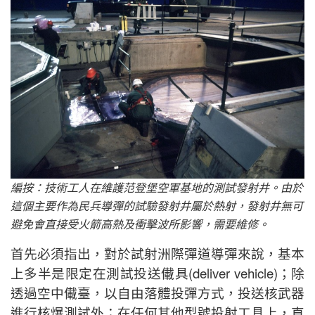
編按：技術工人在維護范登堡空軍基地的測試發射井。由於
這個主要作為民兵導彈的試驗發射井屬於熱射，發射井無可
避免會直接受火箭高熱及衝擊波所影響，需要維修。
首先必須指出，對於試射洲際彈道導彈來說，基本
上多半是限定在測試投送儎具(deliver vehicle)；除
透過空中儎臺，以自由落體投彈方式，投送核武器
進行核爆測試外；在任何其他型號投射工具上，直