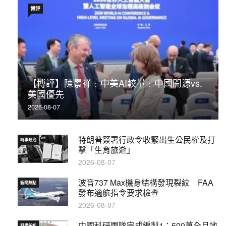
博評
【博評】陳景祥﹕中美AI較量﹕中國開源vs.
美國優先
2026-08-07
特朗普簽署行政令收緊出生公民權及打
時事政治
擊「生育旅遊」
2026-08-07
波音737 Max機身結構發現裂紋 FAA
新聞熱點
發布適航指令要求檢查
2026-08-07
中國科研團隊完成編製1∶500萬全月地
科學新知