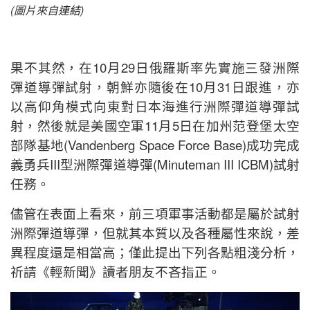
(圖片來自
連結
)
果不其然，在10月29日俄羅斯率先實施三發洲際
彈道導彈試射，朝鮮亦隨後在10月31日跟進，亦
以高仰角模式向東對日本海進行洲際彈道導彈試
射，然後就是美國空軍11月5日在加州范登堡太空
部隊基地(Vandenberg Space Force Base)成功完成
義勇兵III型洲際彈道導彈(Minuteman III ICBM)試射
任務。
儘管在表面上看來，前三項軍事活動都是屬於試射
洲際彈道導彈，但就其本質以及各種屬性來說，差
異程度還是相當高；僅此提出下列各點粗淺分析，
祈請《輕新聞》讀者朋友不吝指正。