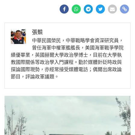
張競
中華民國榮民，中華戰略學會資深研究員，
曾任海軍中權軍艦艦長，美國海軍戰爭學院
績優畢業，英國赫爾大學政治學博士，目前在大學執
教國際關係等政治學入門課程。勤於媒體針砭時政與
探論國際現勢，亦經常接受媒體電訪；偶爾出席政論
節目，評論政軍議題。