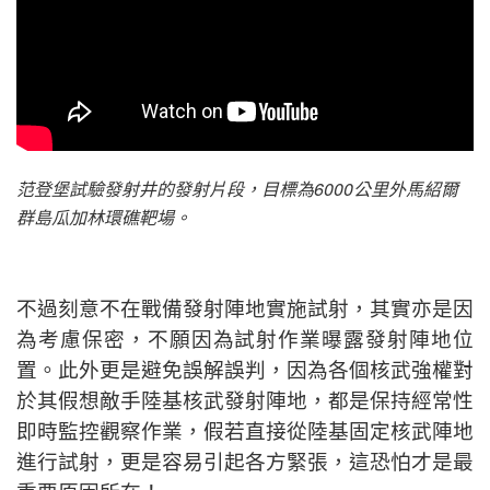
范登堡試驗發射井的發射片段，目標為6000公里外
馬紹爾
群島瓜加林環礁靶場。
不過刻意不在戰備發射陣地實施試射，其實亦是因
為考慮保密，不願因為試射作業曝露發射陣地位
置。此外更是避免誤解誤判，因為各個核武強權對
於其假想敵手陸基核武發射陣地，都是保持經常性
即時監控觀察作業，假若直接從陸基固定核武陣地
進行試射，更是容易引起各方緊張，這恐怕才是最