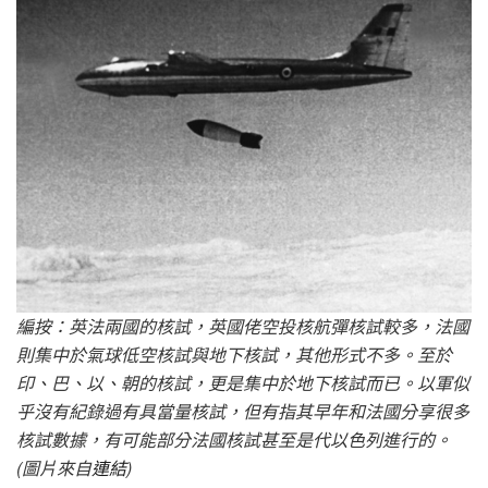
編按：英法兩國的核試，英國佬空投核航彈核試較多，法國
則集中於氣球低空核試與地下核試，其他形式不多。至於
印、巴、以、朝的核試，更是集中於地下核試而已。以軍似
乎沒有紀錄過有具當量核試，但有指其早年和法國分享很多
核試數據，有可能部分法國核試甚至是代以色列進行的。
(圖片來自
連結
)