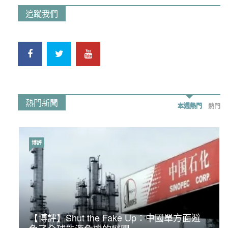
追蹤我們
熱門新聞
本週熱門
熱門
博評
時事政治
【博評】Shut the Fake Up：中國單方面避
荃灣反黑組「砌生豬肉」砌錯O記臥底4警員