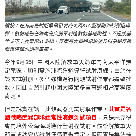
編按：在海南島附近準備發射的東風31A型機動洲際彈道導
彈。發射地點在海南島火箭軍前進發射基地附近，不過該基
地並不支援東風31系統，反而有大量通訊設施及似乎是反艦
彈道導彈的儲存車庫。
今年9月25日中國大陸解放軍火箭軍向南太平洋預
定靶區，順利實施洲際彈道導彈試射演練；由於在
該次試射前，多個強權進行同類試射作業都遭致挫
敗，因此自然引起中國大陸眾多軍事迷相當高程度
肯定。
但是說實在話，此類武器測試射擊作業，
其實是各
國戰略武器部隊經常性演練測試項目
，只是未見得
會向境外公海海域進行全射程試射。儘管解放軍火
箭軍成功完成試射任務值得肯定，但確實是無法據