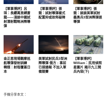
【軍事博評】呂
【軍事博評】張
【軍事博評】張
琪：長纓萬里縛蒼
競：試射導彈複式
競：談談美軍試射
龍——淺談中國試
配置抑或故佈疑陣
義勇兵3型洲際彈道
射潛射戰略洲際導
導彈
彈
金正恩現場觀摩巡
美軍試射民兵3型洲
【軍事博評】
航導彈發射訓練
際導彈 俄方﹕事前
William：民用偵照
韓媒：射程覆蓋日
已接通報 不加入軍
星圖片 揭示九三閱
本
備競賽
兵內容(下)
手機分享本文：