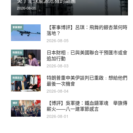
免了全球能源危機的謎團
被控
2026-08-01
2019-11-01
【軍事博評】呂琪：飛舞的銀杏葉何時
【輕百科】被抽中當陪審員能拒絕嗎？
軍事博評
輕百科
落地？
2017-10-17
2026-08-05
日本財相﹕已與美國聯合干預匯市或會
【輕盤點】集會遊行陸續有來？一文盡
時事政治
輕盤點
追加行動
覽8月示威活動
2026-08-03
2019-08-30
特朗普重申美伊談判已重啟﹕想給他們
本港保護兒童法例雜亂互相矛盾家長易
時事政治
特稿
最後一次機會
墮法網
2026-08-04
2019-05-21
【博評】吳軍捷：鐵血鑄軍魂 舉旗傳
【輕百科】甚麼按摩院要領牌？顧客涉
博評
輕百科
薪火——八一建軍節感言
及刑責嗎？
2026-08-01
2021-05-13