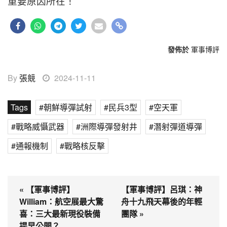
重要原因所在！
發佈於
軍事博評
By
張競
2024-11-11
Tags
朝鮮導彈試射
民兵3型
空天軍
戰略威懾武器
洲際導彈發射井
潛射彈道導彈
通報機制
戰略核反擊
« 【軍事博評】
【軍事博評】呂琪：神
William：航空展最大驚
舟十九飛天幕後的年輕
喜：三大最新現役裝備
團隊 »
提早公開？