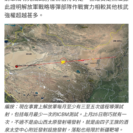
此證明解放軍戰略導彈部隊作戰實力相較其他核武
強權超越甚多。
編按：現在事實上解放軍每月至少有三至五次遠程導彈試
射，包括每月最少一次的ICBM測試。上月25日剛巧就有一
次，不過不是由山西太原發射場發射，就是由四子王旗的酒
泉太空中心附近發射設施發射，落點也局限於新疆靶場。