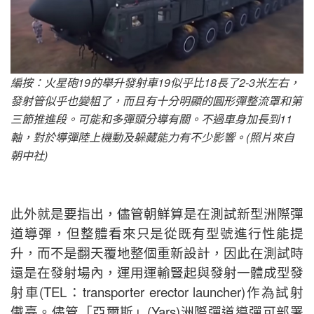
編按：火星砲19的舉升發射車19似乎比18長了2-3米左右，
發射管似乎也變粗了，而且有十分明顯的圓形彈整流罩和第
三節推進段。可能和多彈頭分導有關。不過車身加長到11
軸，對於導彈陸上機動及躲藏能力有不少影響。(照片來自
朝中社)
此外就是要指出，儘管朝鮮算是在測試新型洲際彈
道導彈，但整體看來只是從既有型號進行性能提
升，而不是翻天覆地整個重新設計，因此在測試時
還是在發射場內，運用運輸豎起與發射一體成型發
射車(TEL：transporter erector launcher)作為試射
儎臺。儘管「亞爾斯」(Yars)洲際彈道導彈可部署