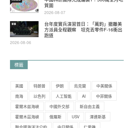
質圖
2026-08-07
台年度實兵演習首日：「萬鈞」撤離美
軍事
方派員全程觀察 坦克丟零件F-16衝出
跑道
2026-08-06
標籤
美國
特朗普
伊朗
烏克蘭
中美關係
南海
以色列
人工智能
AI
中菲關係
霍爾木兹海峽
中國外交部
新自由主義
霍爾木茲海峽
俄羅斯
USV
澤連斯基
聯合國海洋法公約
中日關係
仁愛礁