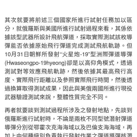
其次就要將前述三個國家所進行試射任務加以區
分，就俄羅斯與美國所進行試射過程來看，其係依
據該型武器所設計飛航彈道，採取實際測試該枚導
彈能否依據原始飛行彈道完成測試飛航軌跡。但
10月31日朝鮮所發射“火星炮-19”型洲際彈道導彈
(Hwaseongpo-19hyeong)卻是以高仰角模式，透過
測試對等效應飛航軌跡，然後依據其最高飛行高
度、實際飛行距離以及參照實際飛行時間，然後透
過換算取得測試成果，因此與美俄兩國所進行現役
武器驗證測試來說，整體性質完全不同。
再者就要談到測試過程所涉及之發射地點，先談到
俄羅斯進行試射時，不論是兩枚不同型號潛射彈道
導彈分別從鄂霍次克海海域以及巴倫支海海域，再
加上由何種級別負責執行發射作業之彈道導彈核潛