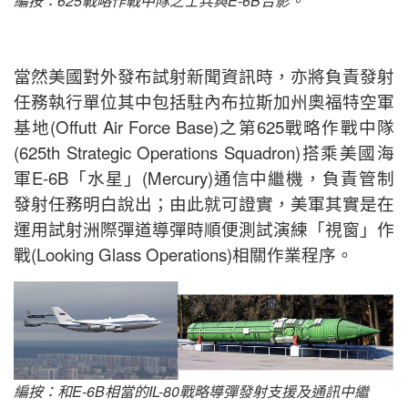
編按：625戰略作戰中隊之士兵與E-6B合影。
當然美國對外發布試射新聞資訊時，亦將負責發射
任務執行單位其中包括駐內布拉斯加州奧福特空軍
基地(Offutt Air Force Base)之第625戰略作戰中隊
(625th Strategic Operations Squadron)搭乘美國海
軍E-6B「水星」(Mercury)通信中繼機，負責管制
發射任務明白說出；由此就可證實，美軍其實是在
運用試射洲際彈道導彈時順便測試演練「視窗」作
戰(Looking Glass Operations)相關作業程序。
編按：和E-6B相當的IL-80戰略導彈發射支援及通訊中繼