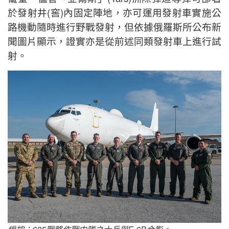
於發射井(窖)內固定陣地，亦可運用發射車實施公
路機動隨時進行野戰發射，但依據俄羅斯所公布新
聞圖片顯示，證實亦是從前述同類發射車上進行試
射。