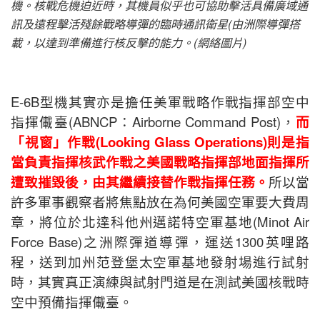
機。核戰危機迫近時，其機員似乎也可協助擊活具備廣域通
訊及遠程擊活殘餘戰略導彈的臨時通訊衛星(由洲際導彈搭
載，以達到準備進行核反擊的能力。(網絡圖片)
E-6B型機其實亦是擔任美軍戰略作戰指揮部空中
指揮儎臺(ABNCP：Airborne Command Post)，
而
「視窗」作戰(Looking Glass Operations)則是指
當負責指揮核武作戰之美國戰略指揮部地面指揮所
遭致摧毀後，由其繼續接替作戰指揮任務。
所以當
許多軍事觀察者將焦點放在為何美國空軍要大費周
章，將位於北達科他州邁諾特空軍基地(Minot Air
Force Base)之洲際彈道導彈，運送1300英哩路
程，送到加州范登堡太空軍基地發射場進行試射
時，其實真正演練與試射門道是在測試美國核戰時
空中預備指揮儎臺。