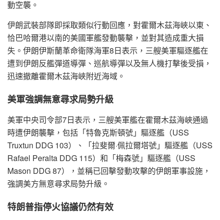
動空襲。
伊朗武裝部隊即採取類似行動回應，對霍爾木茲海峽以東、
恰巴哈爾港以南的美國軍艦發動襲擊，並對其造成重大損
失。伊朗伊斯蘭革命衛隊海軍8日表示，三艘美軍驅逐艦在
遭到伊朗反艦彈道導彈、巡航導彈以及無人機打擊後受損，
迅速撤離霍爾木茲海峽附近海域。
美軍強調無意尋求局勢升級
美軍中央司令部7日表示，三艘美軍艦在霍爾木茲海峽通過
時遭伊朗襲擊，包括「特魯克斯頓號」驅逐艦（USS
Truxtun DDG 103）、「拉斐爾·佩拉爾塔號」驅逐艦（USS
Rafael Peralta DDG 115）和「梅森號」驅逐艦（USS
Mason DDG 87），並稱已回擊發動攻擊的伊朗軍事設施，
強調美方無意尋求局勢升級。
特朗普指停火協議仍然有效