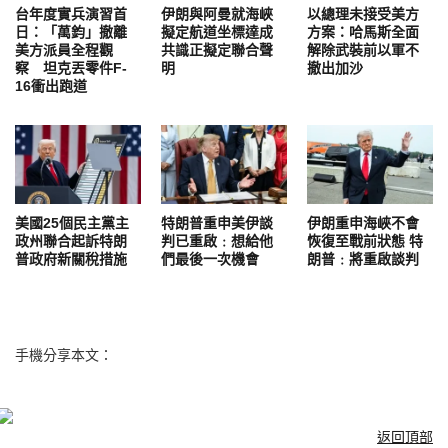
台年度實兵演習首
伊朗與阿曼就海峽
以總理未接受美方
日：「萬鈞」撤離
擬定航道坐標達成
方案：哈馬斯全面
美方派員全程觀
共識正擬定聯合聲
解除武裝前以軍不
察 坦克丟零件F-
明
撤出加沙
16衝出跑道
美國25個民主黨主
特朗普重申美伊談
伊朗重申海峽不會
政州聯合起訴特朗
判已重啟﹕想給他
恢復至戰前狀態 特
普政府新關稅措施
們最後一次機會
朗普﹕將重啟談判
手機分享本文：
返回頂部