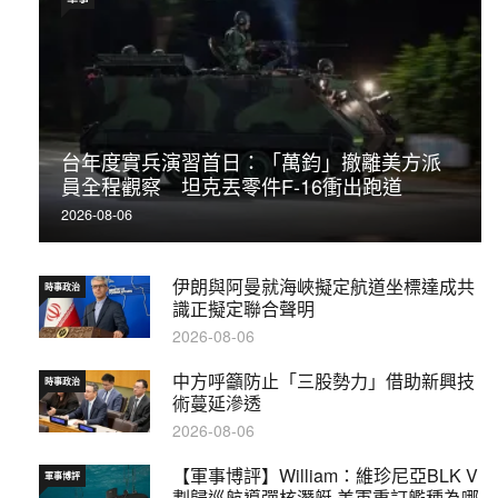
台年度實兵演習首日：「萬鈞」撤離美方派
員全程觀察 坦克丟零件F-16衝出跑道
2026-08-06
伊朗與阿曼就海峽擬定航道坐標達成共
時事政治
識正擬定聯合聲明
2026-08-06
中方呼籲防止「三股勢力」借助新興技
時事政治
術蔓延滲透
2026-08-06
【軍事博評】William：維珍尼亞BLK V
軍事博評
劃歸巡航導彈核潛艇 美軍重訂艦種為哪