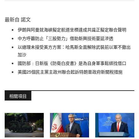
最新自 諾文
伊朗與阿曼就海峽擬定航道坐標達成共識正擬定聯合聲明
中方呼籲防止「三股勢力」借助新興技術蔓延滲透
以總理未接受美方方案：哈馬斯全面解除武裝前以軍不撤出
加沙
國防部﹕日新版《防衛白皮書》是為自身軍事鬆綁找借口
美國25個民主黨主政州聯合起訴特朗普政府新關稅措施
相關項目