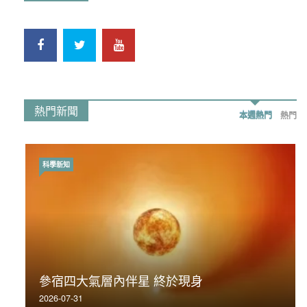
熱門新聞
本週熱門
熱門
科學新知
時事政治
荃灣反黑組「砌生豬肉」砌錯O記臥底4警員
參宿四大氣層內伴星 終於現身
被控
2026-07-31
2019-11-01