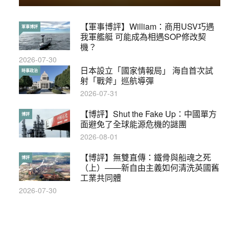
【軍事博評】William：商用USV巧遇
【輕百科】被抽中當陪審員能拒絕嗎？
軍事博評
輕百科
我軍艦艇 可能成為相遇SOP修改契
2017-10-17
機？
2026-07-30
【輕盤點】集會遊行陸續有來？一文盡
日本設立「國家情報局」 海自首次試
輕盤點
時事政治
覽8月示威活動
射「戰斧」巡航導彈
2019-08-30
2026-07-31
本港保護兒童法例雜亂互相矛盾家長易
【博評】Shut the Fake Up：中國單方
特稿
博評
墮法網
面避免了全球能源危機的謎團
2019-05-21
2026-08-01
【輕百科】甚麼按摩院要領牌？顧客涉
【博評】無雙直傳：鐵骨與船魂之死
輕百科
博評
及刑責嗎？
（上）——新自由主義如何清洗英國舊
工業共同體
2021-05-13
2026-07-30