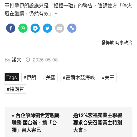
軍打擊伊朗設施只是「輕輕一碰」的警告，強調雙方「停火
還在繼續，仍然有效」。
發佈於
時事政治
By
諾文
2026-05-08
Tags
伊朗
美國
霍爾木茲海峽
美軍
特朗普
« 台企解除劉世芳親屬
逾12%宏福苑業主聯署
職務 國台辦﹕搞「台
要求合安召開業主特別
獨」害人害己
大會 »