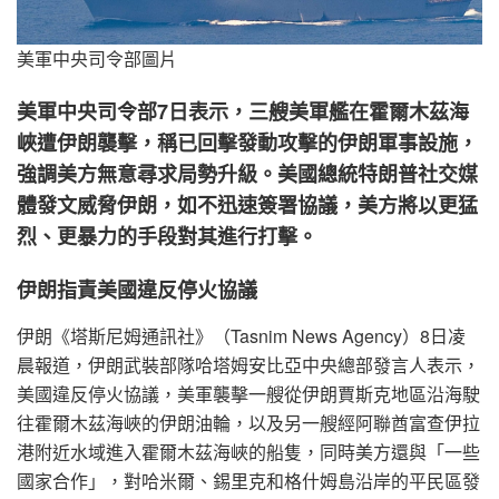
美軍中央司令部圖片
美軍中央司令部7日表示，三艘美軍艦在霍爾木茲海
峽遭伊朗襲擊，稱已回擊發動攻擊的伊朗軍事設施，
強調美方無意尋求局勢升級。美國總統特朗普社交媒
體發文威脅伊朗，如不迅速簽署協議，美方將以更猛
烈、更暴力的手段對其進行打擊。
伊朗指責美國違反停火協議
伊朗《塔斯尼姆通訊社》（Tasnim News Agency）8日凌
晨報道，伊朗武裝部隊哈塔姆安比亞中央總部發言人表示，
美國違反停火協議，美軍襲擊一艘從伊朗賈斯克地區沿海駛
往霍爾木茲海峽的伊朗油輪，以及另一艘經阿聯酋富查伊拉
港附近水域進入霍爾木茲海峽的船隻，同時美方還與「一些
國家合作」，對哈米爾、錫里克和格什姆島沿岸的平民區發