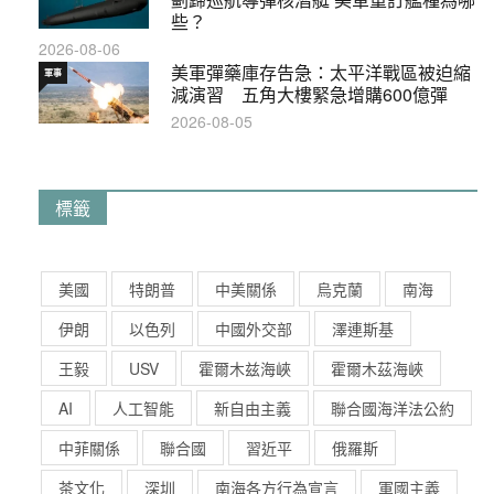
些？
2026-08-06
美軍彈藥庫存告急：太平洋戰區被迫縮
軍事
減演習 五角大樓緊急增購600億彈
2026-08-05
標籤
美國
特朗普
中美關係
烏克蘭
南海
伊朗
以色列
中國外交部
澤連斯基
王毅
USV
霍爾木兹海峽
霍爾木茲海峽
AI
人工智能
新自由主義
聯合國海洋法公約
中菲關係
聯合國
習近平
俄羅斯
茶文化
深圳
南海各方行為宣言
軍國主義