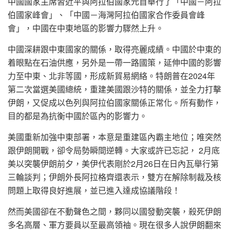
中國國家主席習近平與阿拉伯國家元首舉行了「中國－阿拉
伯國家峰會」、「中國－海灣阿拉伯國家合作委員會峰
會」，中國在中東地區的影響力驟然上升。
中國深耕跟中東國家的關係，取得亮麗成績。中國於中東的
着眼點在石油供應，另外是一帶一路國策，延伸中國的影響
力至中東、北非等國，形成新貿易網絡。特朗普在2024年
第二次當選美國總統，重建美國跟沙特的關係，並全力打擊
伊朗，又促成以色列與阿拉伯國家關係正常化。所有動作，
目的都是為抗衡中國於區內的影響力。
美國重新加強中東部署，本意是重建區內霸主地位；唯突然
跟伊朗開戰，卻令局勢瞬間逆轉。大家或許已忘記， 2月底
美以突襲伊朗前夕，美伊代表剛於2月26日在日內瓦舉行第
三輪談判；伊朗外長阿拉格齊還表示，雙方在解除制裁及核
問題上取得良好進展，並已進入達成協議階段！
然而美國卻在不動聲色之間，夥同以國發動突襲，殺死伊朗
多名高層、軍方要員以至最高領袖。現在很多人說伊朗翻來