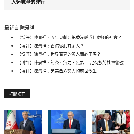
人道戰爭的罪行
最新自 陳景祥
【博評】陳景祥﹕五年規劃要把香港變成什麼樣的社會？
【博評】陳景祥﹕香港從此冇窮人？
【博評】陳景祥﹕世界盃真的沒人關心了嗎？
【博評】陳景祥﹕無奈、無力、無為──尼特族的社會警號
【博評】陳景祥﹕英美西方勢力的前世今生
相關項目