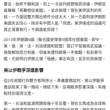
覆去，始終不願和談。但上一次談判經歷極其慘痛，伊朗官
員聲稱「再難相信美國」，並非無理！現在美伊談判的死
結，一方面因雙方開出條件分歧太大，另一方面則是伊朗對
美國失去信心，除非有中間人能「保證」美伊達成的協議可
真正落實執行。不過誰能保證？
2013年伊朗跟6國（聯合國安理會5個常任理事國，即中、
美、俄、英、法，另加德國和歐盟）簽訂不發展核武協議，
換取解除西方制裁，但後來遭特朗普一手推翻。有前車可
鑑，也就明白伊朗立場「強硬」事出有因，並非狂熱無理。
美以伊戰爭深遠影響
從2月底開打到雙方暫時停火、準備重開談判，美以伊戰爭
應該結束了第一階段。總結下來，這場戰爭影響深遠，有幾
點特別值得注意。
第一，石油和能源問題經幾十年反覆，現在又再成為全球焦
點。美國意圖控制石油供應從而控制全世界，現在委內瑞拉