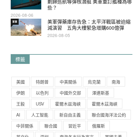
劃歸巡航導彈核潛艇 美軍重訂艦種為哪
些？
2026-08-06
美軍彈藥庫存告急：太平洋戰區被迫縮
軍事
減演習 五角大樓緊急增購600億彈
2026-08-05
標籤
美國
特朗普
中美關係
烏克蘭
南海
伊朗
以色列
中國外交部
澤連斯基
王毅
USV
霍爾木兹海峽
霍爾木茲海峽
AI
人工智能
新自由主義
聯合國海洋法公約
中菲關係
聯合國
習近平
俄羅斯
茶文化
深圳
南海各方行為宣言
軍國主義