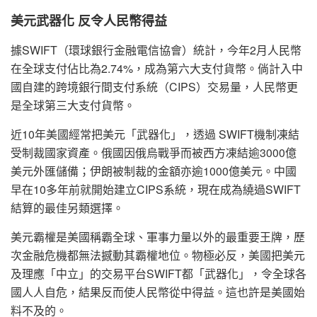
美元武器化 反令人民幣得益
據SWIFT（環球銀行金融電信協會）統計，今年2月人民幣
在全球支付佔比為2.74%，成為第六大支付貨幣。倘計入中
國自建的跨境銀行間支付系統（CIPS）交易量，人民幣更
是全球第三大支付貨幣。
近10年美國經常把美元「武器化」，透過 SWIFT機制凍結
受制裁國家資產。俄國因俄烏戰爭而被西方凍結逾3000億
美元外匯儲備；伊朗被制裁的金額亦逾1000億美元。中國
早在10多年前就開始建立CIPS系統，現在成為繞過SWIFT
結算的最佳另類選擇。
美元霸權是美國稱霸全球、軍事力量以外的最重要王牌，歷
次金融危機都無法撼動其霸權地位。物極必反，美國把美元
及理應「中立」的交易平台SWIFT都「武器化」，令全球各
國人人自危，結果反而使人民幣從中得益。這也許是美國始
料不及的。