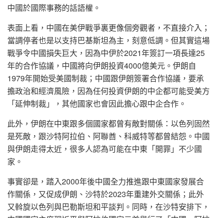
中國於國際事務的話語權。
表面上看，中國在美伊戰爭裏更像個旁觀者，不直接介入；
當調停者也是以支持巴基斯坦為主，刻意低調。但其實這場
戰爭令中國損失巨大，因為中伊於2021年簽訂一項長達25
年的合作協議，中國將向伊朗投資4000億美元。伊朗自
1979年開始受美國制裁；中國跟伊朗簽署合作協議，要承
擔政治和經濟風險，因為任何投資伊朗的中企都可能受美方
「延伸制裁」，其他國家也會因此擔心跟中企合作。
此外，伊朗在中東跟多個國家都曾有敵對關係：以色列固然
是死敵，跟沙特阿拉伯、阿聯酋、科威特等都曾結怨。中國
與伊朗走得太近，很多人認為可能在中東「開罪」不少國
家。
事實卻是，踏入2000年後中國全力推進跟中東國家發展合
作關係，又促成伊朗、沙特於2023年重建外交關係；此外
又斡旋以色列與巴勒斯坦和平談判。同時，在沙特安排下，