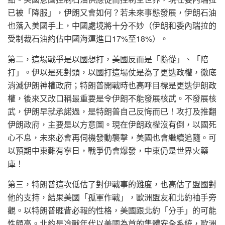
已被「降服」，伊朗又會如何？若未來事態發展，伊朗石油
也落入美國手上，中國處境將十分不妙（伊朗和委內瑞拉的
受制裁石油約佔中國海運進口17%至18%）。
第二，這場戰爭是以國想打，美國反而是「隨從」、「陪
打」。伊以是死對頭，以國打這場仗是為了更迭政權，徹底
消滅伊朗神權政府；特朗普開戰時也高呼目標是更迭伊朗政
權，後來又改口稱最重要是令伊朗不能發展核武。不發展核
武，伊朗早就承諾過，是特朗普自己反悔而已！攻打及推翻
伊朗政府，主要是以方意圖。現在伊朗政權沒有倒，以國死
心不息，未來必會再伺機發動襲擊，美國也會繼續追隨。可
以預期中東難有寧日，戰爭仍會爆發，中東仍是世界火藥
庫！
第三，特朗普這次低估了對伊戰事的難度，也高估了盟國對
他的支持，結果美國「孤軍作戰」，歐洲盟友和北約袖手旁
觀。以特朗普睚眥必報的性格，美國跟北約「分手」的可能
性頗高。北約是冷戰年代以美國為首的集體安全系統，歐洲