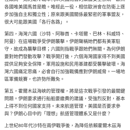
各國唯美國馬首是瞻。唯經此一役，相信歐洲會在防衛上逐
步加強自主和獨立性；原來跟美國關係最緊密的軍事盟友，
很大可能跟美國「各行各路」。
第四，海灣六國（沙特、阿聯酋、卡塔爾、巴林、科威特、
阿曼）在這場戰爭受伊朗襲擊。伊朗聲稱她們都有美軍駐
守，故成為襲擊目標；六國則指戰爭跟她們無關。為何伊朗
要對她們發動攻擊？戰爭開打後，六個海灣國家得不到美國
提供足夠安全保障，軍用設施和民用基建都受襲擊破壞。海
灣六國痛定思痛，必會自行加強戰備應對伊朗威脅。一場地
區軍備競賽，也許勢所難免。
第五，霍爾木茲海峽的管理權，將是這次戰爭引發的最關鍵
問題。伊朗要求通行船舶要繳費的建議，受強烈反對，基本
上得不到任何國家支持。未來航道管理，美國是否要求參
與？伊朗心目中的「理想」航道管理體系又是什麼？
上世紀80年代沙特在兩伊戰爭後，為降低依賴霍爾木茲海