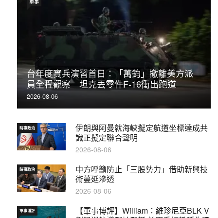
軍事
台年度實兵演習首日：「萬鈞」撤離美方派
員全程觀察 坦克丟零件F-16衝出跑道
2026-08-06
伊朗與阿曼就海峽擬定航道坐標達成共
時事政治
識正擬定聯合聲明
2026-08-06
中方呼籲防止「三股勢力」借助新興技
時事政治
術蔓延滲透
2026-08-06
【軍事博評】William：維珍尼亞BLK V
軍事博評