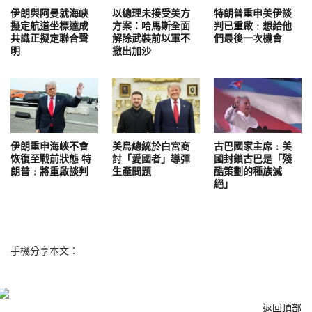
伊朗與阿曼就海峽
以總理未接受美方
特朗普重申美伊談
擬定航道坐標達成
方案：哈馬斯全面
判已重啟﹕想給他
共識正擬定聯合聲
解除武裝前以軍不
們最後一次機會
明
撤出加沙
伊朗重申海峽不會
美烏總統於白宮商
古巴國家主席﹕美
恢復至戰前狀態 特
討「愛國者」導彈
國封鎖古巴是「殘
朗普﹕將重啟談判
生產問題
酷策劃的種族滅
絕」
手機分享本文：
返回頂部