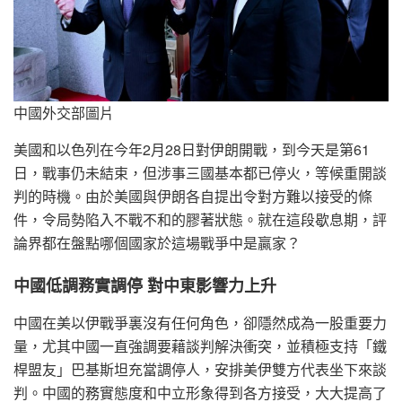
中國外交部圖片
美國和以色列在今年2月28日對伊朗開戰，到今天是第61
日，戰事仍未結束，但涉事三國基本都已停火，等候重開談
判的時機。由於美國與伊朗各自提出令對方難以接受的條
件，令局勢陷入不戰不和的膠著狀態。就在這段歇息期，評
論界都在盤點哪個國家於這場戰爭中是贏家？
中國低調務實調停 對中東影響力上升
中國在美以伊戰爭裏沒有任何角色，卻隱然成為一股重要力
量，尤其中國一直強調要藉談判解決衝突，並積極支持「鐵
桿盟友」巴基斯坦充當調停人，安排美伊雙方代表坐下來談
判。中國的務實態度和中立形象得到各方接受，大大提高了