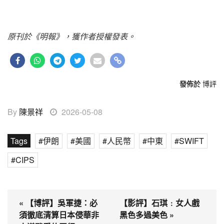
原刊於《明報》，獲作者授權發表。
發佈於
博評
By
陳景祥
2026-05-08
Tags
伊朗
美國
人民幣
中東
SWIFT
CIPS
« 【博評】吳軍捷：必
【影評】石琪﹕女人戲
須徹底清算日本侵華非
黑色多過美色 »