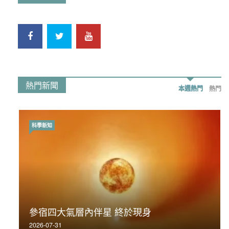
熱門新聞
本週熱門
熱門
科學新知
時事政治
荃灣反黑組「砌生豬肉」砌錯O記臥底4警員
參宿四大氣層內伴星 終於現身
被控
2026-07-31
2019-11-01