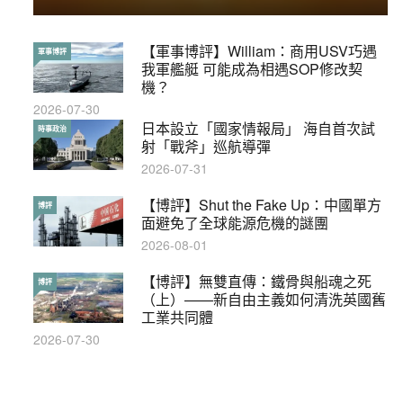
【軍事博評】William：商用USV巧遇
【輕百科】被抽中當陪審員能拒絕嗎？
軍事博評
輕百科
我軍艦艇 可能成為相遇SOP修改契
2017-10-17
機？
2026-07-30
【輕盤點】集會遊行陸續有來？一文盡
日本設立「國家情報局」 海自首次試
輕盤點
時事政治
覽8月示威活動
射「戰斧」巡航導彈
2019-08-30
2026-07-31
本港保護兒童法例雜亂互相矛盾家長易
【博評】Shut the Fake Up：中國單方
特稿
博評
墮法網
面避免了全球能源危機的謎團
2019-05-21
2026-08-01
【輕百科】甚麼按摩院要領牌？顧客涉
【博評】無雙直傳：鐵骨與船魂之死
輕百科
博評
及刑責嗎？
（上）——新自由主義如何清洗英國舊
工業共同體
2021-05-13
2026-07-30