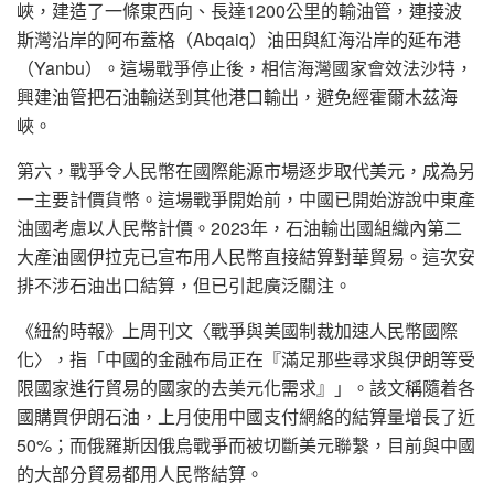
峽，建造了一條東西向、長達1200公里的輸油管，連接波
斯灣沿岸的阿布蓋格（Abqaiq）油田與紅海沿岸的延布港
（Yanbu）。這場戰爭停止後，相信海灣國家會效法沙特，
興建油管把石油輸送到其他港口輸出，避免經霍爾木茲海
峽。
第六，戰爭令人民幣在國際能源市場逐步取代美元，成為另
一主要計價貨幣。這場戰爭開始前，中國已開始游說中東產
油國考慮以人民幣計價。2023年，石油輸出國組織內第二
大產油國伊拉克已宣布用人民幣直接結算對華貿易。這次安
排不涉石油出口結算，但已引起廣泛關注。
《紐約時報》上周刊文〈戰爭與美國制裁加速人民幣國際
化〉，指「中國的金融布局正在『滿足那些尋求與伊朗等受
限國家進行貿易的國家的去美元化需求』」。該文稱隨着各
國購買伊朗石油，上月使用中國支付網絡的結算量增長了近
50%；而俄羅斯因俄烏戰爭而被切斷美元聯繫，目前與中國
的大部分貿易都用人民幣結算。