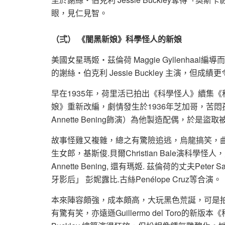
眼，見仁見智。
（弍） 《闇黑新娘》科學怪人的新娘
美國女星瑪姬‧茲倫荷 Maggie Gyllenhaal
的謝絲‧伯克利 Jessie Buckley 主演，但成
早在1935年，荷里活已拍出《科學怪人》續集《科學怪人
娘》重新改編，劇情發生於1936年芝加哥，苦
Annette Bening飾演）為他製造配偶，於
故事怪雞又複雜，總之有驚險追逃，烏龍搞笑，曲折奇案
生女郎，基斯俊.貝爾Christian Bale演科
Annette Bening, 還有瑪姬. 茲倫荷的丈夫Peter S
牙影后」 彭妮露比.古絲Penélope Cruz等合演。
本來陣容頗強，成本頗高，大玩黑色荒誕，可是拍得醜
有驚有笑，亦遠遜Guillermo del Toro的新版本