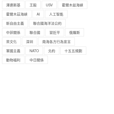
澤連斯基
王毅
USV
霍爾木兹海峽
霍爾木茲海峽
AI
人工智能
新自由主義
聯合國海洋法公約
中菲關係
聯合國
習近平
俄羅斯
茶文化
深圳
南海各方行為宣言
軍國主義
NATO
北約
十五五規劃
動物福利
中日關係