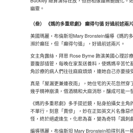
Buckley 總算演得狂放，但扮相像鍾無艷醜化。她
幽靈。
（叁） 《媽的多重悲劇》 癲得勻循 好過前述兩
美國瑪麗‧布倫斯坦Mary Bronstein編導
瀕於癲狂，但「癲得勻循」，好過前述兩片。
女主角露絲‧拜恩 Rose Byrne 飾演美國
要腹部插管，每晚在家泵送養料，使媽媽辛苦忙
角診療的病人們往往麻麻煩煩，連她自己亦要接
真是「屋漏更兼連夜雨」，她住宅的天花忽然穿
幾乎精神崩潰，借酒精和大麻消愁，釀成可能一
《媽的多重悲劇》多手提近鏡，貼身拍攝女主角
不單行，刻意「賣慘」，妙在正如英文片名像惡
怪，終於絕處逢生，化悲為喜，變為奇特「諷刺
編導瑪麗‧布倫斯坦 Mary Bronstein拍得別具