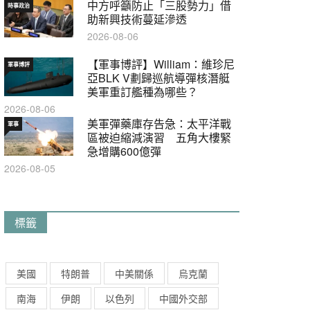
中方呼籲防止「三股勢力」借
時事政治
助新興技術蔓延滲透
2026-08-06
【軍事博評】William：維珍尼
軍事博評
亞BLK V劃歸巡航導彈核潛艇
美軍重訂艦種為哪些？
2026-08-06
美軍彈藥庫存告急：太平洋戰
軍事
區被迫縮減演習 五角大樓緊
急增購600億彈
2026-08-05
標籤
美國
特朗普
中美關係
烏克蘭
南海
伊朗
以色列
中國外交部