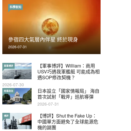
科學新知
時事政治
荃灣反黑組「砌生豬肉」砌錯O記臥
參宿四大氣層內伴星 終於現身
底4警員被控
2026-07-31
2019-11-01
【軍事博評】William：商用
【輕百科】被抽中當陪審員能
軍事博評
輕百科
USV巧遇我軍艦艇 可能成為相
拒絕嗎？
遇SOP修改契機？
2017-10-17
2026-07-30
【輕盤點】集會遊行陸續有
日本設立「國家情報局」 海自
輕盤點
時事政治
來？一文盡覽8月示威活動
首次試射「戰斧」巡航導彈
2019-08-30
2026-07-31
本港保護兒童法例雜亂互相矛
【博評】Shut the Fake Up：
特稿
博評
盾家長易墮法網
中國單方面避免了全球能源危
機的謎團
2019-05-21