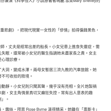
亦兼演《科學怪人》小說原著者瑪麗.雪萊Mary Shelley的
片
《媽的多重悲劇》，把現代現實一女性的「慘情」拍得偏鋒黑色，
心理診療師，丈夫是經常出差的船長。小女兒患上進食失靈症，需
亂失眠，還常被小女兒的醫生指謫她未盡家長之責。女主
受心理診療。
了大洞，變成水澤。兩母女暫居三流九教的汽車旅館，她
發不可收拾的險境。
的動靜。小女兒則只聞其聲，幾乎沒有亮相。全片炮製禍
作劇，女主角情景真切又癲狂失控，常有出人意表的趣
劇」。
一格，露絲‧拜恩 Rose Byrne 演得精采，她雖在「奧斯卡」