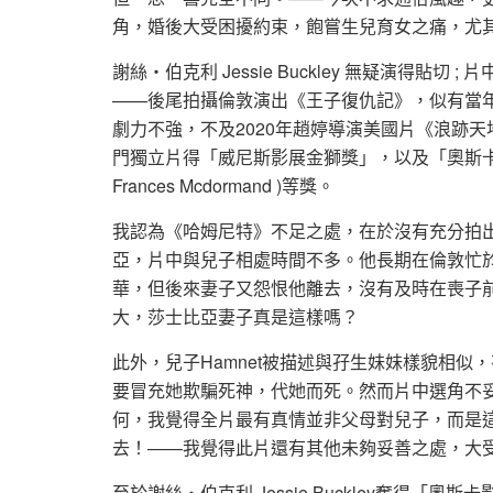
角，婚後大受困擾約束，飽嘗生兒育女之痛，尤
謝絲‧伯克利 Jessie Buckley 無疑演得
——後尾拍攝倫敦演出《王子復仇記》，似有當
劇力不強，不及2020年趙婷導演美國片《浪跡天地
門獨立片得「威尼斯影展金獅獎」，以及「奧斯卡
Frances Mcdormand )等獎。
我認為《哈姆尼特》不足之處，在於沒有充分拍出男女
亞，片中與兒子相處時間不多。他長期在倫敦忙
華，但後來妻子又怨恨他離去，沒有及時在喪子
大，莎士比亞妻子真是這樣嗎？
此外，兒子Hamnet被描述與孖生妹妹樣貌相
要冒充她欺騙死神，代她而死。然而片中選角不
何，我覺得全片最有真情並非父母對兒子，而是
去！——我覺得此片還有其他未夠妥善之處，大
至於謝絲‧伯克利 Jessie Buckley奪得