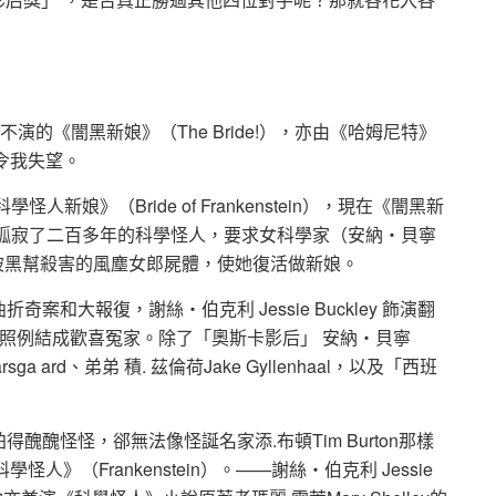
編導而不演的《闇黑新娘》（The Bride!），亦由《哈姆尼特》
績更令我失望。
新娘》（Bride of Frankenstein），現在《闇黑新
悶孤寂了二百多年的科學怪人，要求女科學家（安納‧貝寧
是盜取被黑幫殺害的風塵女郎屍體，使她復活做新娘。
和大報復，謝絲‧伯克利 Jessie Buckley 飾演翻
學怪人，照例結成歡喜冤家。除了「奧斯卡影后」 安納‧貝寧
arsga ard、弟弟 積. 茲倫荷Jake Gyllenhaal，以及「西班
醜怪怪，郤無法像怪誕名家添.布頓Tim Burton那樣
《科學怪人》（Frankenstein）。——謝絲‧伯克利 Jessie