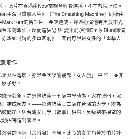
等。此片在香港由Now電視台收費選播，不在戲院上映。
n主演《重擊人生》（The Smashing Machine）同樣由
ark Kerr的傳記片，今次迪威‧尊遜扮演他有黑髮不光
激烈，反而這猛男 與 愛米莉.賓倫Emily Blunt飾演
。亦想到《媽的多重悲劇》，其實可說是女性的「重擊人
羨 新作
是女性電影，亦是今次談論幾部「女人戲」 中 唯一並非
、廖子妤。
的戀情對象。許恩怡飾演十七歲中學時期，家在澳門，沉
琳）結成密友。——鄧濤飾演廿二歲在台灣讀大學，變為
娼妓問題，與台灣女同學（韓寧）相戀，反叛到來探望的
殷勤招待這對家長。
做演員的情侶（余香凝）同居。此段的女主角苦於拍片計