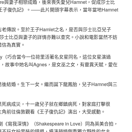
peare與妻子相戀成婚，後來喪失愛兒Hamnet，促成莎士比
王子復仇記》。——此片開頭字幕表示，當年當地Hamnet
老傳說。至於王子Hamlet之名，是否與莎士比亞兒子
——莎士比亞與妻子的詳情亦難以查究。小說和電影當然不妨
盡信為真實。
away（巧合當今一位荷里活著名女星同名，這位女星演過
），故事中她名叫Agnes，是女巫之女，有靈異天賦，愛在
後結婚。生下一女。繼而誕下龍鳳胎，兒子Hamnet與三
黑死病成災，十一歲兒子就在鄉鎮病死，對家庭打擊很
主角前往倫敦觀看《王子復仇記》演出，大受感動。
我深情》（Shakespeare in Love）同為英美合拍，
更不玩女扮男裝的錯摸，導演趙婷側重獨立野性的女主