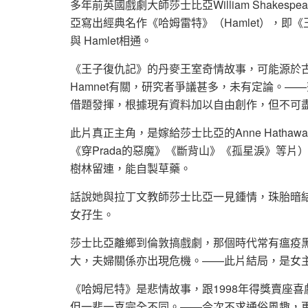
多年前英國戲劇大師莎士比亞William Shakes
亞寫出經典名作《哈姆雷特》（Hamlet），即《
與 Hamlet相通。
《王子復仇記》的丹麥王室奇情故事，可能源於古
Hamnet有關，研究者爭議甚多，未有定論。
借題發揮，根據現有資料加以自由創作，但不可
此片真正主角，是嫁給莎士比亞的Anne Hath
《穿Prada的惡魔》《斷背山》《孤星淚》等片
樹林留連，能自製草藥。
話說她與拉丁文教師莎士比亞一見鍾情，珠胎暗結
女孖生。
莎士比亞離鄉到倫敦搞戲劇，那個時代常有瘟疫
大，夫婦關係亦出現危機。——此片結局，是女
《哈姆尼特》是悲情故事，跟1998年得獎賣座喜劇《寫
但一悲一喜完全不同。——今次不求通俗風趣，