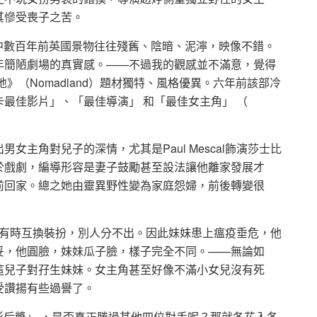
其慘受喪子之苦。
貼切 ; 片中數百年前英國景物往往殘舊、陰暗、泥濘，映像不錯。
年簡陋劇場的真實感。——不過我的觀感並不滿意，覺得
》（Nomadland）題材獨特、風格優異。六年前該部冷
最佳影片」、「最佳導演」 和「最佳女主角」 （
主角對兒子的深情，尤其是Paul Mescal飾演莎士比
於戲劇，編導形容是妻子鼓勵甚至設法讓他離家發展才
前回家。總之她由靈異野性變為家庭怨婦，前後轉變很
似，有時互換裝扮，別人分不出。因此妹妹患上瘟疫垂危，他
妥，他圓臉，妹妹瓜子臉，樣子完全不同。——無論如
這兒子對孖生妹妹。女主角甚至好像不滿小女兒沒有死
受讚揚有些過譽了。
「奧斯卡影后獎」 ，是否真正勝過其他四位對手呢？那就各花入各