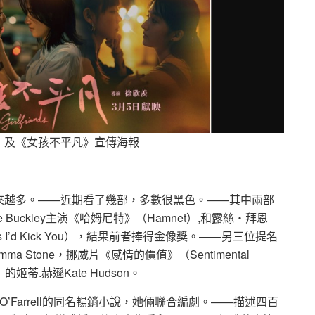
》及《女孩不平凡》宣傳海報
來越多。——近期看了幾部，多數很黑色。——其中兩部
Buckley主演《哈姆尼特》（Hamnet）,和露絲‧拜恩
Legs I’d Kick You），結果前者捧得金像獎。——另三位提名
 Stone，挪威片《感情的價值》（Sentimental
ue》的姬蒂.赫遜Kate Hudson。
O’Farrell的同名暢銷小說，她倆聯合編劇。——描述四百