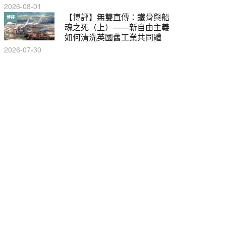
2026-08-01
【輕百科】甚麼按摩院要領
【博評】無雙直傳：鐵骨與船
輕百科
博評
牌？顧客涉及刑責嗎？
魂之死（上）——新自由主義
如何清洗英國舊工業共同體
2021-05-13
2026-07-30