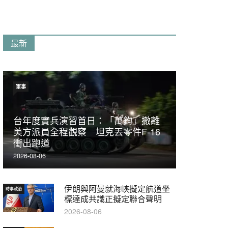
最新
軍事
台年度實兵演習首日：「萬鈞」撤離
美方派員全程觀察 坦克丟零件F-16
衝出跑道
2026-08-06
伊朗與阿曼就海峽擬定航道坐
時事政治
標達成共識正擬定聯合聲明
2026-08-06