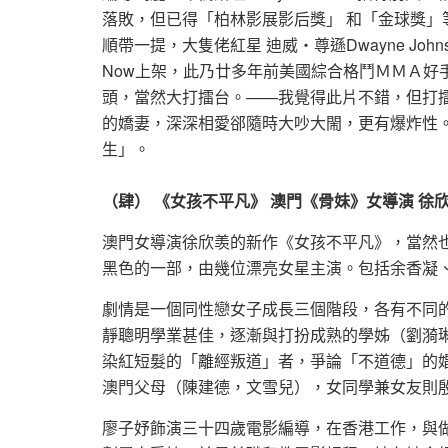
落敗，但已得「柏林影展影后獎」 和「金球獎」
順帶一提，大隻佬紅星 迪威‧尊遜Dwayne Johnso
Now上架，此乃廿多年前美國綜合格鬥ＭＭＡ好手M
頭，當然大打擂台。——我覺得此片不錯，但打擂台未夠
的嬌妻，深深相愛郤隨時大吵大閙，更有爆炸性
生」。
（肆） 《女孩不平凡》 澳門《骨妹》女導演 徐欣
澳門女導演徐欣羡的新作《女孩不平凡》，當然也
黑色的一部，由幾位漂亮女星主演。包括余香凝
劇情是一個同性戀女子成長三個階段，各有不同
靜聰明學業甚佳，逐漸與打扮成熟的學姊（劉漪
染紅短髮的「離經叛道」者，爭論「不道德」的
澳門父母（陳建德，文雪兒），女同學兼女友則
廖子妤飾演三十四歲電影編導，在香港工作，與