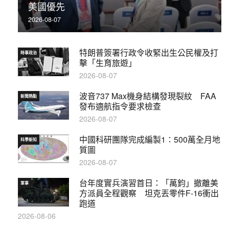
美國優先
2026-08-07
特朗普簽署行政令收緊出生公民權及打
時事政治
擊「生育旅遊」
2026-08-07
波音737 Max機身結構發現裂紋 FAA
新聞熱點
發布適航指令要求檢查
2026-08-07
中國科研團隊完成編製1∶500萬全月地
科學新知
質圖
2026-08-07
台年度實兵演習首日：「萬鈞」撤離美
軍事
方派員全程觀察 坦克丟零件F-16衝出
跑道
2026-08-06