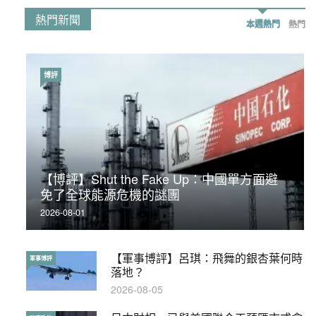
熱門新聞
本週熱門
熱門
博評
時事政治
【博評】Shut the Fake Up：中國單方面避
荃灣反黑組「砌生豬肉」砌錯O記臥底4警員
免了全球能源危機的謎團
被控
2026-08-01
2019-11-01
【軍事博評】呂琪：飛舞的銀杏葉何時
【輕百科】被抽中當陪審員能拒絕嗎？
軍事博評
輕百科
落地？
2017-10-17
2026-08-05