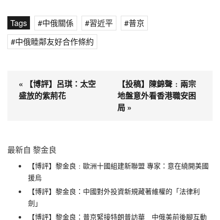
Tags
中俄關係
習近平
普京
中俄睦鄰友好合作條約
« 【博評】呂琪：太空
【投稿】陳錦聲﹕兩宗
盛放的紫荊花
地盤意外看香港職安困
局 »
最新自 黎金良
【博評】黎金良﹕歐洲十國組建新聯盟 專家：意在繞開美國
援烏
【博評】黎金良：中國對外投資新規藏著維權的「法律利
劍」
【博評】黎金良：普京緊接特朗普訪華 中俄美前後腳互動