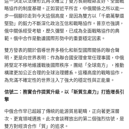
這一決定以法律形式再次確立了雙方長期睦鄰友好、全面戰
略協作的制度基礎。正如習近平所言，中俄關係之所以能一
步一個腳印走到今天這個高度，是因為雙方以「千磨萬擊還
堅勁」的毅力不斷深化政治互信和戰略協作。普京也強調，
俄中關係經受考驗，歷久彌堅，已成為全面戰略協作的典
範。俄中合作是動盪國際形勢中的重要穩定因素。
雙方發表的關於倡導世界多極化和新型國際關係的聯合聲
明，更是向世界表明：作為聯合國安理會常任理事國，中俄
將堅定不移地維護戰後國際秩序，團結「全球南方」，推動
構建更加公正合理的全球治理體系。這種高度的戰略協作，
為充滿不確定性的世界注入了強大的穩定性與正能量。
信號二：務實合作提質升級，以「新質生產力」打造增長引
擎
中俄合作早已超越了傳統的能源貿易範疇，正向著更深層
次、更寬領域邁進。此次會談釋放出的第二個強烈信號，是
雙方對經濟合作「質」的追求。