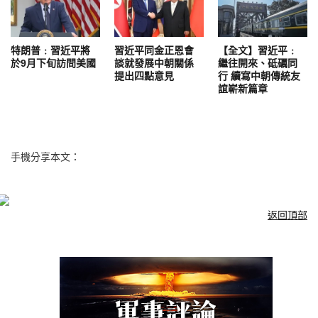
特朗普﹕習近平將
習近平同金正恩會
【全文】習近平﹕
於9月下旬訪問美國
談就發展中朝關係
繼往開來、砥礪同
提出四點意見
行 續寫中朝傳統友
誼嶄新篇章
手機分享本文：
返回頂部