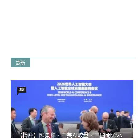
最新
博評
【博評】陳景祥﹕中美AI較量﹕中國開源vs.