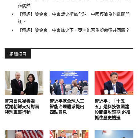
非偶然
【博評】黎金良：中東戰火衝擊全球 中國經濟為何能開門
紅？
【博評】黎金良﹕中東烽火下，亞洲能否重塑命運共同體？
相關項目
普京會見崔善姬﹕
習近平就全球人工
習近平﹕「十五
感謝朝鮮支持對烏
智能治理體系提出
五」是科技強國建
特別軍事行動
四點意見
設關鍵攻堅期 必須
抓住歷史機遇