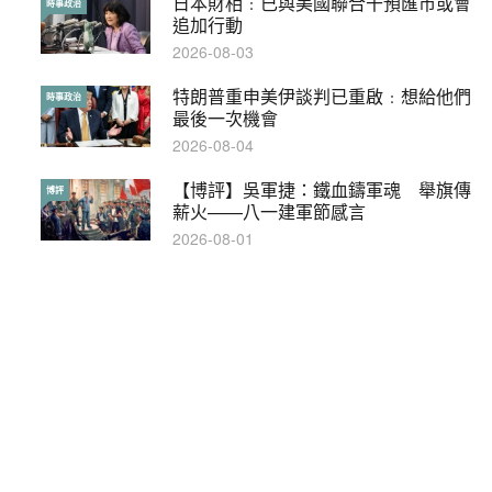
日本財相﹕已與美國聯合干預匯市或會
【輕盤點】集會遊行陸續有來？一文盡
時事政治
輕盤點
追加行動
覽8月示威活動
2026-08-03
2019-08-30
特朗普重申美伊談判已重啟﹕想給他們
本港保護兒童法例雜亂互相矛盾家長易
時事政治
特稿
最後一次機會
墮法網
2026-08-04
2019-05-21
【博評】吳軍捷：鐵血鑄軍魂 舉旗傳
【輕百科】甚麼按摩院要領牌？顧客涉
博評
輕百科
薪火——八一建軍節感言
及刑責嗎？
2026-08-01
2021-05-13