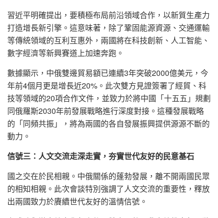
習近平明確提出，要積極布局前沿領域合作，以新質生產力
打造增長新引擎。這意味著，除了鞏固能源資源、交通運輸
等傳統領域的互利互惠外，兩國將在科技創新、人工智能、
數字經濟等新興賽道上加速奔跑。
數據顯示，中俄雙邊貿易額已連續3年突破2000億美元，今
年前4個月更是增長近20%。此次雙方見證簽署了經貿、科
技等領域的20項合作文件，並致力於將中國「十五五」規劃
同俄羅斯2030年前發展戰略進行深度對接。這種發展戰略
的「同頻共振」，將為兩國的各自發展振興提供源源不斷的
動力。
信號三：人文交流走深走實，夯實世代友好的民意基石
國之交在於民相親。中俄關係的蓬勃發展，離不開兩國民眾
的相知相親。此次會談特別強調了人文交流的重要性，釋放
出兩國致力於賡續世代友好的溫情信號。