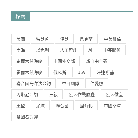
標籤
美國
特朗普
伊朗
烏克蘭
中美關係
南海
以色列
人工智能
AI
中菲關係
霍爾木兹海峽
中國外交部
新自由主義
霍爾木茲海峽
俄羅斯
USV
澤連斯基
聯合國海洋法公約
中日關係
仁愛礁
內塔尼亞胡
王毅
無人作戰船艦
無人儎臺
東盟
足球
聯合國
國有化
中國空軍
愛國者導彈