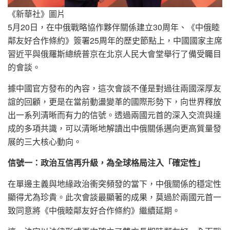
《新華社》圖片
5月20日，在中俄戰略協作夥伴關係建立30周年、《中俄睦
鄰友好合作條約》簽署25周年的歷史節點上，中國國家主席
習近平與俄羅斯總統普京在北京人民大會堂舉行了備受矚目
的會談。
據中國官方發布的內容，這次會談不僅是對過往兩國深厚友
誼的回顧，更是在當前動盪變革的國際形勢下，向世界釋放
出一系列清晰而有力的信號。透過兩國元首的深入交流與達
成的多項共識，可以清晰地解讀出中俄關係邁向更高質量發
展的三大核心動向。
信號一：政治互信再升級，為全球格局注入「確定性」
在單邊主義與地緣政治衝突頻發的當下，中俄關係的穩定性
顯得尤為珍貴。此次會談最顯著的成果，莫過於兩國元首一
致同意將《中俄睦鄰友好合作條約》繼續延期。