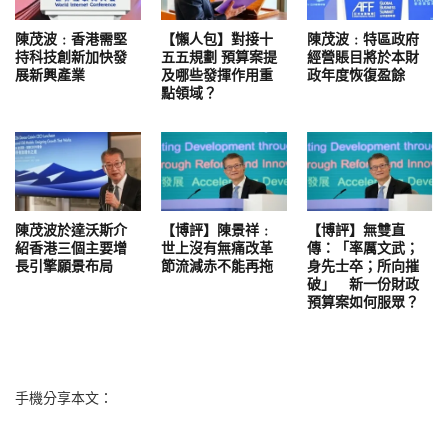
陳茂波﹕香港需堅
【懶人包】對接十
陳茂波﹕特區政府
持科技創新加快發
五五規劃 預算案提
經營賬目將於本財
展新興產業
及哪些發揮作用重
政年度恢復盈餘
點領域？
陳茂波於達沃斯介
【博評】陳景祥﹕
【博評】無雙直
紹香港三個主要增
世上沒有無痛改革
傳：「率厲文武；
長引擎願景布局
節流減赤不能再拖
身先士卒；所向摧
破」 新一份財政
預算案如何服眾？
手機分享本文：