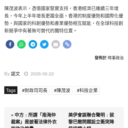
陳茂波表示，憑借國家堅實支持，香港經濟已連續三年增
長，今年上半年增長更趨全面。香港的制度優勢和國際化優
勢，與國家的科創優勢和產業優勢相互賦能，在全球科技創
新競爭中有著無可替代的獨特位置。
發佈於
時事政治
By
諾文
2026-06-22
Tags
財政司司長
陳茂波
科技企業
« 中方﹕所謂「南海仲
美伊會談聯合聲明﹕就
裁案」是披著法律外衣
黎巴嫩問題設立衝突降