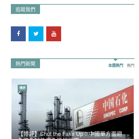
追蹤我們
熱門新聞
本週熱門
熱門
博評
時事政治
【博評】Shut the Fake Up：中國單方面避
荃灣反黑組「砌生豬肉」砌錯O記臥底4警員