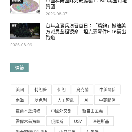
中國科研團隊完成編製1∶500萬全月地
科學新知
質圖
2026-08-07
台年度實兵演習首日：「萬鈞」撤離美
軍事
方派員全程觀察 坦克丟零件F-16衝出
跑道
2026-08-06
標籤
美國
特朗普
伊朗
烏克蘭
中美關係
南海
以色列
人工智能
AI
中菲關係
霍爾木兹海峽
中國外交部
新自由主義
霍爾木茲海峽
俄羅斯
USV
澤連斯基
聯合國海洋法公約
中日關係
仁愛礁