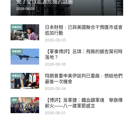
免了全球能源危機的謎團
被控
2026-08-01
2019-11-01
日本財相﹕已與美國聯合干預匯市或會
【輕百科】被抽中當陪審員能拒絕嗎？
時事政治
輕百科
追加行動
2017-10-17
2026-08-03
【軍事博評】呂琪：飛舞的銀杏葉何時
【輕盤點】集會遊行陸續有來？一文盡
軍事博評
輕盤點
落地？
覽8月示威活動
2026-08-05
2019-08-30
特朗普重申美伊談判已重啟﹕想給他們
本港保護兒童法例雜亂互相矛盾家長易
時事政治
特稿
最後一次機會
墮法網
2026-08-04
2019-05-21
【博評】吳軍捷：鐵血鑄軍魂 舉旗傳
【輕百科】甚麼按摩院要領牌？顧客涉
博評
輕百科
薪火——八一建軍節感言
及刑責嗎？
2026-08-01
2021-05-13