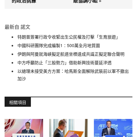
的政治挑釁
級協調小組 »
最新自 諾文
特朗普簽署行政令收緊出生公民權及打擊「生育旅遊」
中國科研團隊完成編製1∶500萬全月地質圖
伊朗與阿曼就海峽擬定航道坐標達成共識正擬定聯合聲明
中方呼籲防止「三股勢力」借助新興技術蔓延滲透
以總理未接受美方方案：哈馬斯全面解除武裝前以軍不撤出
加沙
相關項目