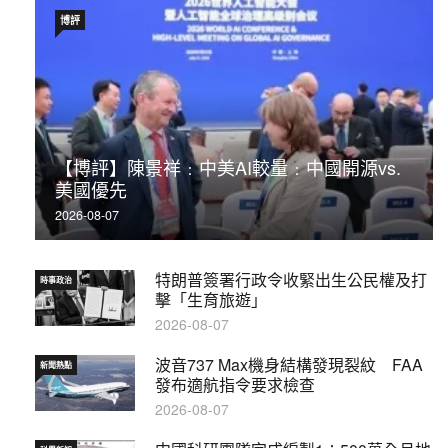
博評
【博評】陳景祥﹕中美AI較量﹕中國開源vs.
美國優先
2026-08-07
特朗普簽署行政令收緊出生公民權及打
時事政治
擊「生育旅遊」
2026-08-07
波音737 Max機身結構發現裂紋 FAA
新聞熱點
發布適航指令要求檢查
2026-08-07