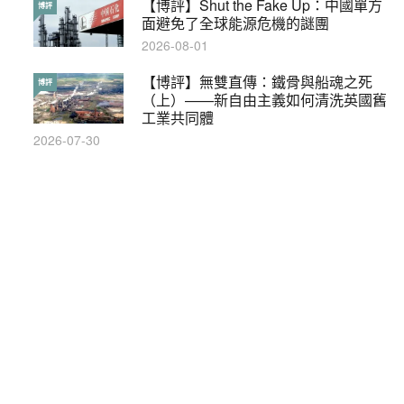
本港保護兒童法例雜亂互相矛盾家長易
【博評】Shut the Fake Up：中國單方
特稿
博評
墮法網
面避免了全球能源危機的謎團
2019-05-21
2026-08-01
【輕百科】甚麼按摩院要領牌？顧客涉
【博評】無雙直傳：鐵骨與船魂之死
輕百科
博評
及刑責嗎？
（上）——新自由主義如何清洗英國舊
工業共同體
2021-05-13
2026-07-30