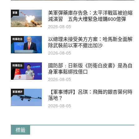
美軍彈藥庫存告急：太平洋戰區被迫縮
軍事
減演習 五角大樓緊急增購600億彈
2026-08-05
以總理未接受美方方案：哈馬斯全面解
時事政治
除武裝前以軍不撤出加沙
2026-08-05
國防部﹕日新版《防衛白皮書》是為自
時事政治
身軍事鬆綁找借口
2026-08-05
【軍事博評】呂琪：飛舞的銀杏葉何時
軍事博評
落地？
2026-08-05
標籤