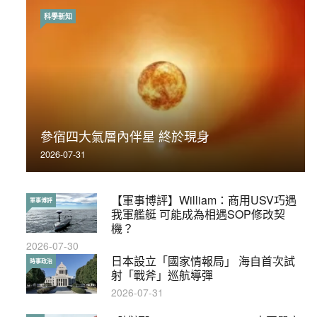
科學新知
時事政治
荃灣反黑組「砌生豬肉」砌錯O記臥底4警員
參宿四大氣層內伴星 終於現身
被控
2026-07-31
2019-11-01
【軍事博評】William：商用USV巧遇
【輕百科】被抽中當陪審員能拒絕嗎？
軍事博評
輕百科
我軍艦艇 可能成為相遇SOP修改契
2017-10-17
機？
2026-07-30
【輕盤點】集會遊行陸續有來？一文盡
日本設立「國家情報局」 海自首次試
輕盤點
時事政治
覽8月示威活動
射「戰斧」巡航導彈
2019-08-30
2026-07-31