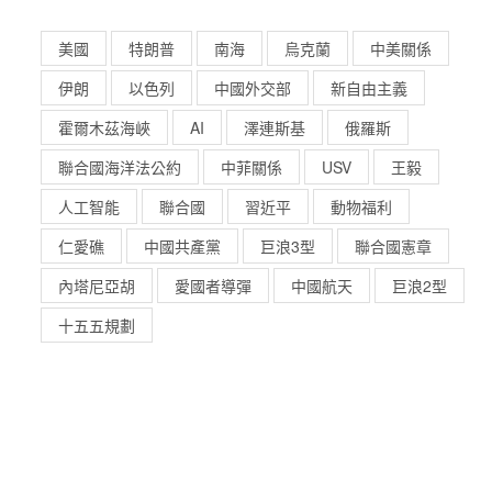
美國
特朗普
南海
烏克蘭
中美關係
伊朗
以色列
中國外交部
新自由主義
霍爾木茲海峽
AI
澤連斯基
俄羅斯
聯合國海洋法公約
中菲關係
USV
王毅
人工智能
聯合國
習近平
動物福利
仁愛礁
中國共產黨
巨浪3型
聯合國憲章
內塔尼亞胡
愛國者導彈
中國航天
巨浪2型
十五五規劃