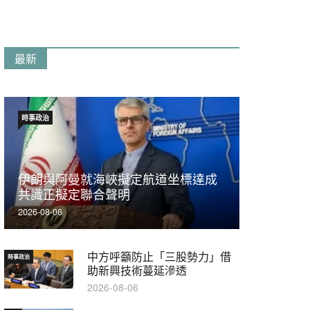
最新
時事政治
伊朗與阿曼就海峽擬定航道坐標達成
共識正擬定聯合聲明
2026-08-06
中方呼籲防止「三股勢力」借
時事政治
助新興技術蔓延滲透
2026-08-06