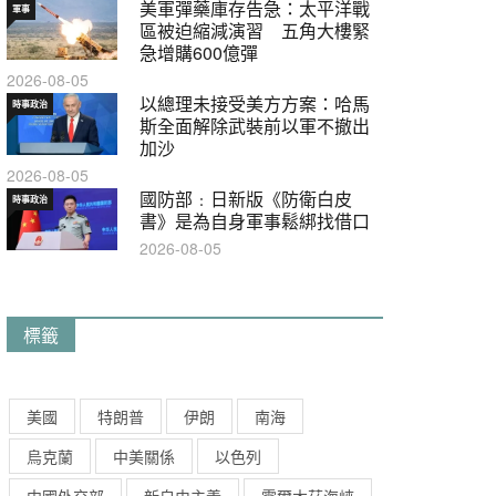
美軍彈藥庫存告急：太平洋戰
軍事
區被迫縮減演習 五角大樓緊
急增購600億彈
2026-08-05
以總理未接受美方方案：哈馬
時事政治
斯全面解除武裝前以軍不撤出
加沙
2026-08-05
國防部﹕日新版《防衛白皮
時事政治
書》是為自身軍事鬆綁找借口
2026-08-05
標籤
美國
特朗普
伊朗
南海
烏克蘭
中美關係
以色列