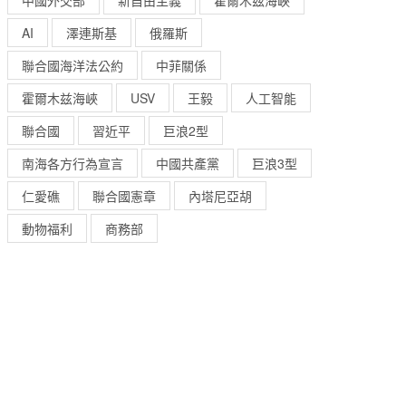
中國外交部
新自由主義
霍爾木茲海峽
AI
澤連斯基
俄羅斯
聯合國海洋法公約
中菲關係
霍爾木兹海峽
USV
王毅
人工智能
聯合國
習近平
巨浪2型
南海各方行為宣言
中國共產黨
巨浪3型
仁愛礁
聯合國憲章
內塔尼亞胡
動物福利
商務部