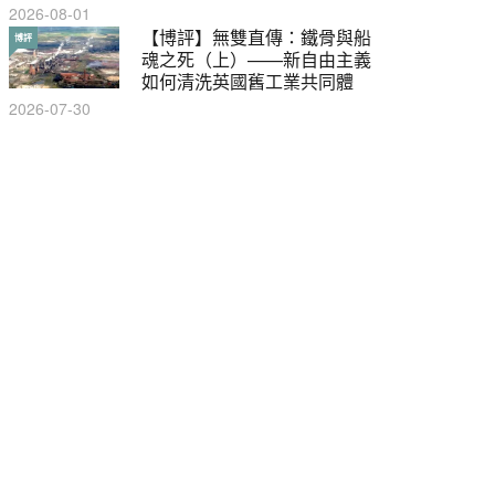
2026-08-01
【輕百科】甚麼按摩院要領
【博評】無雙直傳：鐵骨與船
輕百科
博評
牌？顧客涉及刑責嗎？
魂之死（上）——新自由主義
如何清洗英國舊工業共同體
2021-05-13
2026-07-30