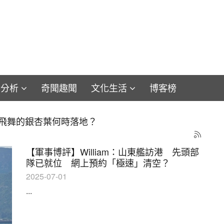
論分析
奇聞趣聞
文化生活
博客榜
浴火與重生之路（下）——香港如何擺脫新自由主義陰魂
【軍事博評】William：山東艦訪港 先頭部
隊已就位 網上預約「極速」清空？
2025-07-01
...