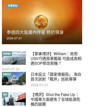
科學新知
時事政治
荃灣反黑組「砌生豬肉」砌錯O記臥
參宿四大氣層內伴星 終於現身
底4警員被控
2026-07-31
2019-11-01
【軍事博評】William：商用
【輕百科】被抽中當陪審員能
軍事博評
輕百科
USV巧遇我軍艦艇 可能成為相
拒絕嗎？
遇SOP修改契機？
2017-10-17
2026-07-30
【輕盤點】集會遊行陸續有
日本設立「國家情報局」 海自
輕盤點
時事政治
來？一文盡覽8月示威活動
首次試射「戰斧」巡航導彈
2019-08-30
2026-07-31
本港保護兒童法例雜亂互相矛
【博評】Shut the Fake Up：
特稿
博評
盾家長易墮法網
中國單方面避免了全球能源危
機的謎團
2019-05-21