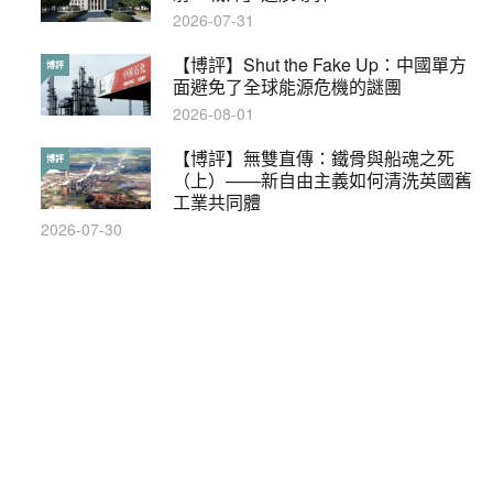
2019-08-30
2026-07-31
本港保護兒童法例雜亂互相矛盾家長易
【博評】Shut the Fake Up：中國單方
特稿
博評
墮法網
面避免了全球能源危機的謎團
2019-05-21
2026-08-01
【輕百科】甚麼按摩院要領牌？顧客涉
【博評】無雙直傳：鐵骨與船魂之死
輕百科
博評
及刑責嗎？
（上）——新自由主義如何清洗英國舊
工業共同體
2021-05-13
2026-07-30