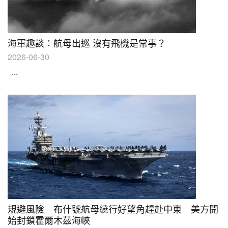
海軍趣談：航母出巡 沒有飛機是常事？
2026-06-30
...
規避風險 布什號航母繞行好望角趕赴中東 美方開
始封鎖霍爾木茲海峽