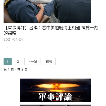
【軍事博評】呂琪：看中美艦艇海上相遇 擦肩一刻
的謀略
2021-04-24
...
1
2
下一篇
最後
第 1 頁，共 2 頁