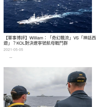
【軍事博評】William：「奇幻飄流」VS「神話西
遊」？KOL對決遼寧號航母戰鬥群
2021-05-05
...