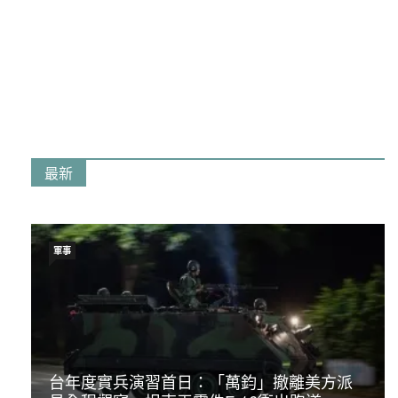
最新
軍事
台年度實兵演習首日：「萬鈞」撤離美方派