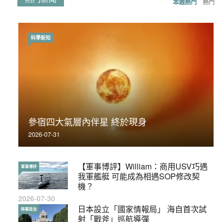
本週熱門
熱門
科學新知
時事政治
荃灣反黑組「砌生豬肉」砌錯O記臥底4警員
參宿四大氣層內伴星 終於現身
被控
2026-07-31
2019-11-01
【軍事博評】William：商用USV巧遇
【輕百科】被抽中當陪審員能拒絕嗎？
軍事博評
輕百科
我軍艦艇 可能成為相遇SOP修改契
2017-10-17
機？
2026-07-30
【輕盤點】集會遊行陸續有來？一文盡
日本設立「國家情報局」 海自首次試
輕盤點
時事政治
覽8月示威活動
射「戰斧」巡航導彈