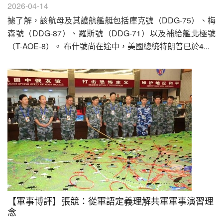
2026-04-14
據了解，該航母及其護航艦艇包括庫克號（DDG-75）、梅
森號（DDG-87）、羅斯號（DDG-71）以及補給艦北極號
（T-AOE-8）。 布什號尚在途中，美國總統特朗普已於4...
【軍事博評】張競：從軍語定義理解共軍軍事演習理
念