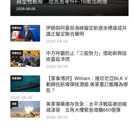
員全程觀察 坦克丟零件F-16衝出跑道
2026-08-06
伊朗與阿曼就海峽擬定航道坐標達成共
時事政治
識正擬定聯合聲明
2026-08-06
中方呼籲防止「三股勢力」借助新興技
時事政治
術蔓延滲透
2026-08-06
【軍事博評】William：維珍尼亞BLK V
軍事博評
劃歸巡航導彈核潛艇 美軍重訂艦種為哪
些？
2026-08-06
美軍彈藥庫存告急：太平洋戰區被迫縮
軍事
減演習 五角大樓緊急增購600億彈
2026-08-05