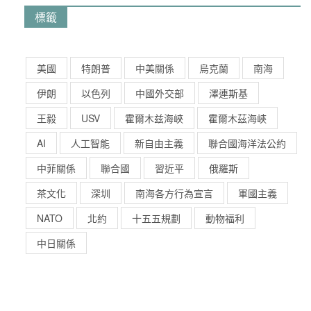
標籤
美國
特朗普
中美關係
烏克蘭
南海
伊朗
以色列
中國外交部
澤連斯基
王毅
USV
霍爾木兹海峽
霍爾木茲海峽
AI
人工智能
新自由主義
聯合國海洋法公約
中菲關係
聯合國
習近平
俄羅斯
茶文化
深圳
南海各方行為宣言
軍國主義
NATO
北約
十五五規劃
動物福利
中日關係