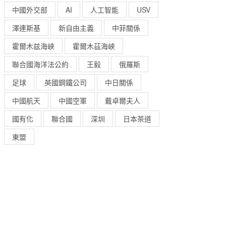
中國外交部
AI
人工智能
USV
澤連斯基
新自由主義
中菲關係
霍爾木兹海峽
霍爾木茲海峽
聯合國海洋法公約
王毅
俄羅斯
足球
英國鋼鐵公司
中日關係
中國航天
中國空軍
戴卓爾夫人
國有化
聯合國
深圳
日本茶道
東盟