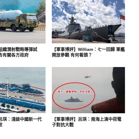
組織潛射戰略導彈試
【軍事博評】William：七一回歸 軍艦
告有關各方政府
開放參觀 有何看頭？
呂琪：淺談中國新一代
【軍事博評】呂琪：南海上演中荷電
世
子對抗大戰