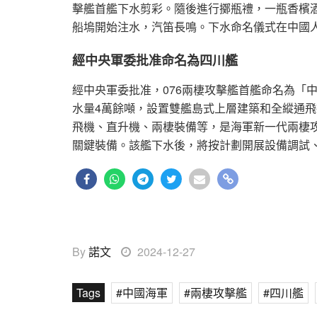
擊艦首艦下水剪彩。隨後進行擲瓶禮，一瓶香檳
船塢開始注水，汽笛長鳴。下水命名儀式在中國
經中央軍委批准命名為四川艦
經中央軍委批准，076兩棲攻擊艦首艦命名為「
水量4萬餘噸，設置雙艦島式上層建築和全縱通
飛機、直升機、兩棲裝備等，是海軍新一代兩棲
關鍵裝備。該艦下水後，將按計劃開展設備調試
By
諾文
2024-12-27
Tags
中國海軍
兩棲攻擊艦
四川艦