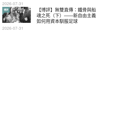
2026-07-31
【輕百科】甚麼按摩院要領
【博評】無雙直傳：鐵骨與船
輕百科
博評
牌？顧客涉及刑責嗎？
魂之死（下）——新自由主義
如何用資本馴服足球
2021-05-13
2026-07-31