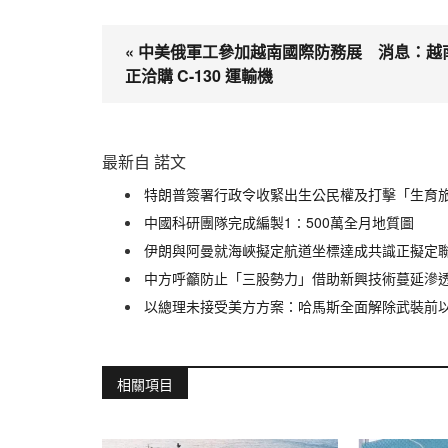
« 中美俄軍工參加越南國際防務展 消息：越
正洽購 C-130 運輸機
最新自 諾文
特朗普簽署行政令收緊出生公民權及打擊「生育
中國科研團隊完成編製1∶500萬全月地質圖
伊朗與阿曼就海峽擬定航道坐標達成共識正擬定
中方呼籲防止「三股勢力」借助新興技術蔓延滲
以總理未接受美方方案：哈馬斯全面解除武裝前
相關項目