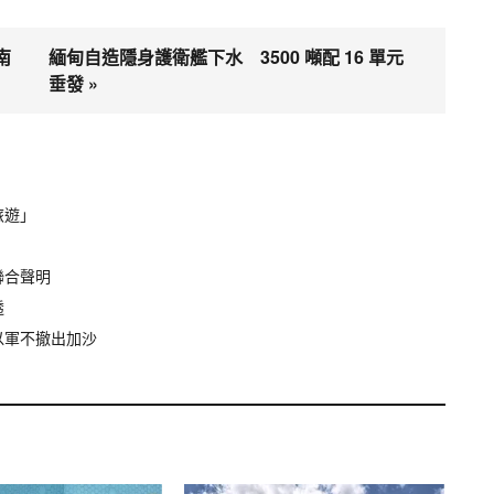
南
緬甸自造隱身護衛艦下水 3500 噸配 16 單元
垂發 »
旅遊」
聯合聲明
透
以軍不撤出加沙