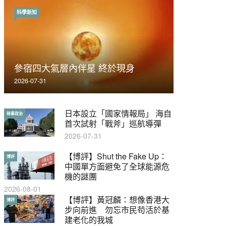
科學新知
時事政治
荃灣反黑組「砌生豬肉」砌錯O記臥
參宿四大氣層內伴星 終於現身
底4警員被控
2026-07-31
2019-11-01
日本設立「國家情報局」 海自
【輕百科】被抽中當陪審員能
時事政治
輕百科
首次試射「戰斧」巡航導彈
拒絕嗎？
2026-07-31
2017-10-17
【博評】Shut the Fake Up：
【輕盤點】集會遊行陸續有
博評
輕盤點
中國單方面避免了全球能源危
來？一文盡覽8月示威活動
機的謎團
2019-08-30
2026-08-01
本港保護兒童法例雜亂互相矛
【博評】黃冠麟：想像香港大
特稿
博評
盾家長易墮法網
步向前進 勿忘市民苟活於基
建老化的我城
2019-05-21