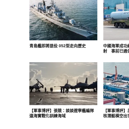
青島艦即將退役 052型走向歷史
中國海軍成功
射 事前已通
【軍事博評】張競：談談遼寧艦編隊
【軍事博評】
遠海實戰化訓練海域
核潛艇橫空出