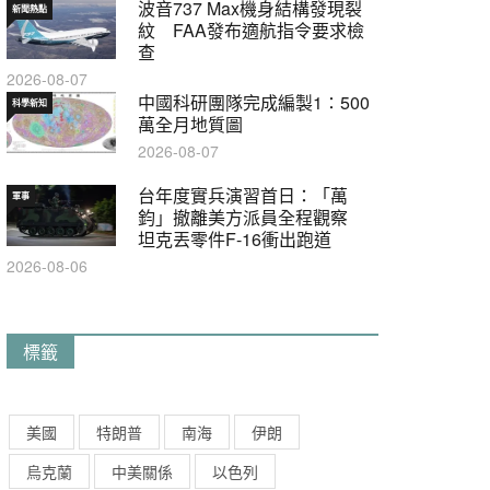
波音737 Max機身結構發現裂
新聞熱點
紋 FAA發布適航指令要求檢
查
2026-08-07
中國科研團隊完成編製1∶500
科學新知
萬全月地質圖
2026-08-07
台年度實兵演習首日：「萬
軍事
鈞」撤離美方派員全程觀察
坦克丟零件F-16衝出跑道
2026-08-06
標籤
美國
特朗普
南海
伊朗
烏克蘭
中美關係
以色列