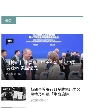
最新
博評
【博評】陳景祥﹕中美AI較量﹕中國
開源vs.美國優先
2026-08-07
特朗普簽署行政令收緊出生公
時事政治
民權及打擊「生育旅遊」
2026-08-07