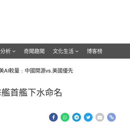
論分析
奇聞趣聞
文化生活
博客榜
iam：維珍尼亞BLK V劃歸巡航導彈核潛艇 美軍重訂艦種為
擊艦首艦下水命名