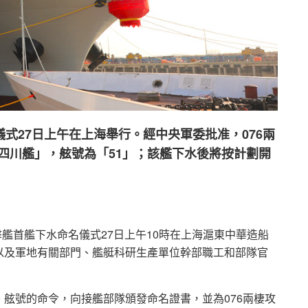
儀式27日上午在上海舉行。經中央軍委批准，076兩
四川艦」，舷號為「51」；該艦下水後將按計劃開
擊艦首艦下水命名儀式27日上午10時在上海滬東中華造船
以及軍地有關部門、艦艇科研生產單位幹部職工和部隊官
舷號的命令，向接艦部隊頒發命名證書，並為076兩棲攻