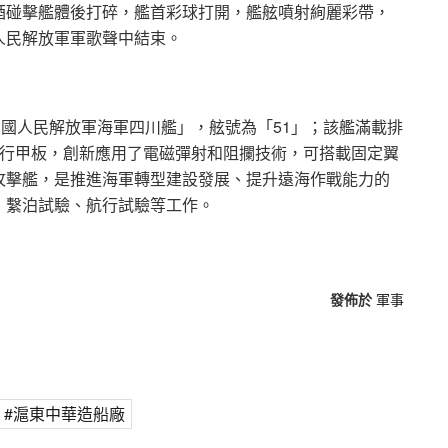
酒碰擊艦體後打碎，艦首彩球打開，艦舷噴射絢麗彩帶，
人民解放軍軍歌聲中結束。
中國人民解放軍海軍四川艦」，舷號為「51」；該艦滿載排
飛行甲板，創新應用了電磁彈射和阻攔技術，可搭載固定翼
攻擊艦，是推進海軍轉型建設發展、提升遠海作戰能力的
、繫泊試驗、航行試驗等工作。
發佈於
軍事
滬東中華造船廠