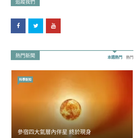
追蹤我們
熱門新聞
本週熱門
熱門
科學新知
時事政治
荃灣反黑組「砌生豬肉」砌錯O記臥底4警員
參宿四大氣層內伴星 終於現身
被控