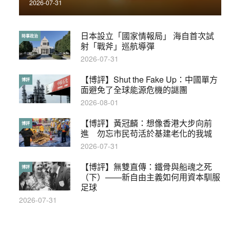
2026-07-31
2019-11-01
日本設立「國家情報局」 海自首次試
【輕百科】被抽中當陪審員能拒絕嗎？
時事政治
輕百科
射「戰斧」巡航導彈
2017-10-17
2026-07-31
【博評】Shut the Fake Up：中國單方
【輕盤點】集會遊行陸續有來？一文盡
博評
輕盤點
面避免了全球能源危機的謎團
覽8月示威活動
2026-08-01
2019-08-30
【博評】黃冠麟：想像香港大步向前
本港保護兒童法例雜亂互相矛盾家長易
博評
特稿
進 勿忘市民苟活於基建老化的我城
墮法網
2026-07-31
2019-05-21
【博評】無雙直傳：鐵骨與船魂之死
【輕百科】甚麼按摩院要領牌？顧客涉
博評
輕百科
（下）——新自由主義如何用資本馴服
及刑責嗎？
足球
2021-05-13
2026-07-31