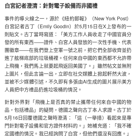
白宮記者澄清：針對電子設備而非國禮
事件的導火線之一，源於《紐約郵報》（New York Post）
白宮記者古丁（Emily Goodin）於5月15日在X上發布的一
則貼文。古丁當時寫道：「美方工作人員收走了中國官員分
發的所有東西——證件、白宮人員發放的一次性手機、代表
團徽章——在我們登上空軍一號之前，把它們全部收齊並扔
進了舷梯底部的垃圾桶裡。任何來自中國的東西都不允許帶
上飛機，我們馬上就要起飛返回美國了。」雖然帖文並無附
上圖片，但此言論一出，立即在社交媒體上掀起軒然大波，
並被不少媒體引述，不久即有多張由AI生成的圖片展示美方
人員把中方禮品扔進垃圾桶的情況。
針對外界對「飛機上是否真的禁止攜帶任何來自中國的物
品，包括禮品」的疑問，德國之聲向古丁本人求證。古丁於
5月16日回覆德國之聲時澄清：「這（一舉措）看起來是專
門針對電子設備和官方證件材料的。」她補充道：「我不確
定國禮的情況。我已經詢問了白宮，但他們還沒有回應。」