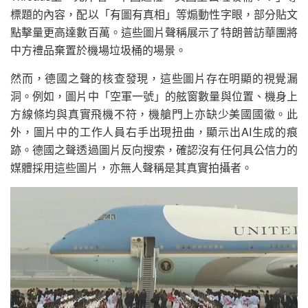
標題的內容，配以「有圖有真相」等煽動性字眼，部分貼文
點擊量更高達數百萬。這些圖片聲稱展示了特朗普訪華團將
中方禮品棄置於機場垃圾桶的場景。
然而，德國之聲的核查發現，這些圖片存在明顯的視覺漏
洞。例如，圖片中「空軍一號」的舷窗數量與位置、機身上
方線條均與真實飛機不符，機艙門上亦缺少美國國徽。此
外，圖片中的工作人員右手出現扭曲，顯示出AI生成的痕
跡。德國之聲透過圖片反向搜索，確認沒有任何具公信力的
媒體採用這些圖片，亦無人聲稱是其真實拍攝者。