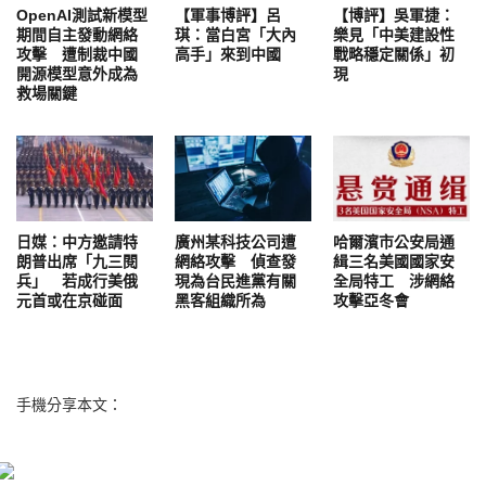
OpenAI測試新模型
【軍事博評】呂
【博評】吳軍捷：
期間自主發動網絡
琪：當白宮「大內
樂見「中美建設性
攻擊 遭制裁中國
高手」來到中國
戰略穩定關係」初
開源模型意外成為
現
救場關鍵
日媒：中方邀請特
廣州某科技公司遭
哈爾濱市公安局通
朗普出席「九三閱
網絡攻擊 偵查發
緝三名美國國家安
兵」 若成行美俄
現為台民進黨有關
全局特工 涉網絡
元首或在京碰面
黑客組織所為
攻擊亞冬會
手機分享本文：