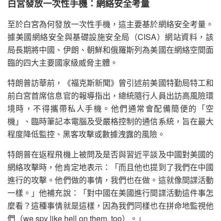
白宮發放一次性手機：網絡安全考量
至於白宮為何發放一次性手機，這主要基於網絡安全考量。
據美國網絡安全與基礎設施安全局（CISA）網站資料，該
局長期將中國、伊朗、朝鮮和俄羅斯列為美國在網絡空間面
臨的四大主要國家級威脅主體。
特朗普訪華前，《福克斯新聞》曾引述前美國特勤局特工和
前白宮首席信息官的報導指出，總統隨行人員出訪高風險環
境時，不得攜帶私人手機。他們通常會配備簡便的「空
機」、臨時筆記本電腦及受嚴格控制的通信系統，旨在最大
程度降低監控、黑客攻擊或數據洩露的風險。
特朗普在返程飛機上被問及是否與習近平談及中國對美國的
網絡攻擊時，他肯定地表示：「而且他也提到了我們在中國
進行的攻擊。他們做的事情，我們也在做。這就像間諜活動
一樣。」他補充說：「對中國在美國進行間諜活動這件事怎
麼看？這種事情就是這樣，因為我們同樣也在拼命地監視他
們（we spy like hell on them, too）。」