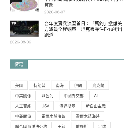
質圖
2026-08-07
台年度實兵演習首日：「萬鈞」撤離美
軍事
方派員全程觀察 坦克丟零件F-16衝出
跑道
2026-08-06
標籤
美國
特朗普
南海
伊朗
烏克蘭
中美關係
以色列
中國外交部
AI
人工智能
USV
澤連斯基
新自由主義
中菲關係
霍爾木兹海峽
霍爾木茲海峽
聯合國海洋法公約
王毅
俄羅斯
足球