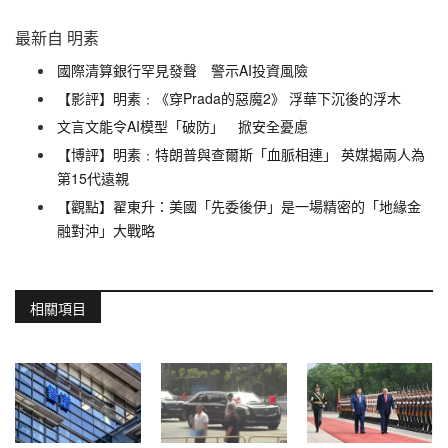
最新自 明素
國際清算銀行罕見發聲 警示AI投資風險
【影評】明素﹕《穿Prada的惡魔2》 浮華下沉後的浮木
文言文能令AI模型「破防」 掀安全憂慮
【博評】明素﹕特朗普與查爾斯「血脈相連」 英媒揭兩人為
第15代遠親
【觀點】翟東升：美國「先委後伊」是一場精密的「地緣金
融對沖」大戰略
相關項目