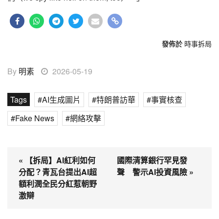
發佈於
時事拆局
By
明素
2026-05-19
Tags
AI生成圖片
特朗普訪華
事實核查
Fake News
網絡攻擊
« 【拆局】AI紅利如何
國際清算銀行罕見發
分配？青瓦台提出AI超
聲 警示AI投資風險 »
額利潤全民分紅惹朝野
激辯