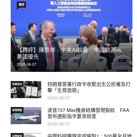
博評
【博評】陳景祥﹕中美AI較量﹕中國開源vs.
美國優先
2026-08-07
特朗普簽署行政令收緊出生公民權及打
時事政治
擊「生育旅遊」
2026-08-07
波音737 Max機身結構發現裂紋 FAA
新聞熱點
發布適航指令要求檢查
2026-08-07
中國科研團隊完成編製1∶500萬全月地
科學新知