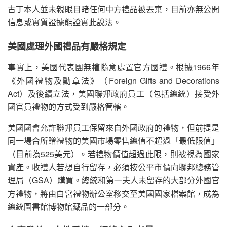
古丁本人並未親眼目睹任何中方禮品被丟棄，目前亦無公開
信息或實質證據能證實此說法。
美國處理外國禮品有嚴格規定
事實上，美國代表團無權隨意處置官方國禮。根據1966年
《外國禮物及勳章法》（Foreign Gifts and Decorations
Act）及後續立法，美國聯邦政府員工（包括總統）接受外
國官員禮物的方式受到嚴格管轄。
美國國會允許聯邦員工保留來自外國政府的禮物，但前提是
同一場合所贈禮物的美國市場零售總值不超過「最低限值」
（目前為525美元）。若禮物價值超過此限，則被視為國家
資產。收禮人若想自行留存，必須按公平市價向聯邦總務管
理局（GSA）購買。總統和第一夫人未留存的大部分外國官
方禮物，將由白宮禮物辦公室移交至美國國家檔案館，成為
總統圖書館博物館藏品的一部分。