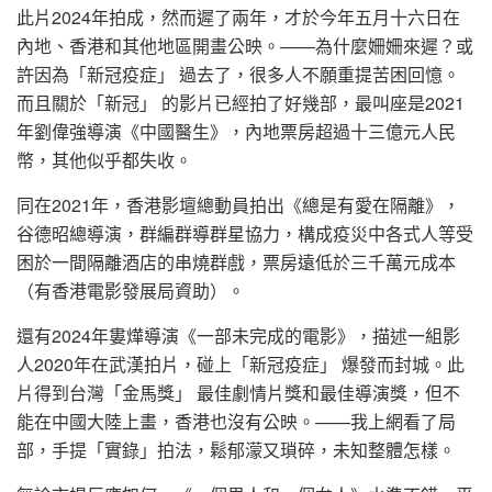
此片2024年拍成，然而遲了兩年，才於今年五月十六日在
內地、香港和其他地區開畫公映。——為什麼姍姍來遲？或
許因為「新冠疫症」 過去了，很多人不願重提苦困回憶。
而且關於「新冠」 的影片已經拍了好幾部，最叫座是2021
年劉偉強導演《中國醫生》，內地票房超過十三億元人民
幣，其他似乎都失收。
同在2021年，香港影壇總動員拍出《總是有愛在隔離》，
谷德昭總導演，群編群導群星協力，構成疫災中各式人等受
困於一間隔離酒店的串燒群戲，票房遠低於三千萬元成本
（有香港電影發展局資助）。
還有2024年婁燁導演《一部未完成的電影》，描述一組影
人2020年在武漢拍片，碰上「新冠疫症」 爆發而封城。此
片得到台灣「金馬獎」 最佳劇情片獎和最佳導演獎，但不
能在中國大陸上畫，香港也沒有公映。——我上網看了局
部，手提「實錄」拍法，鬆郁濛又瑣碎，未知整體怎樣。