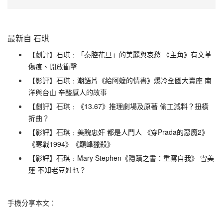
最新自 石琪
【劇評】石琪﹕「秦腔花旦」的美麗與哀愁 《主角》有文革
傷痕、開放衝擊
【影評】石琪﹕潮語片《給阿嬤的情書》爆冷全國大賣座 南
洋與台山 辛酸感人的故事
【劇評】石琪﹕《13.67》推理劇場及原著 偷工減料？扭橫
折曲？
【影評】石琪﹕美醜忠奸 都是人鬥人 《穿Prada的惡魔2》
《寒戰1994》《巔峰獵殺》
【影評】石琪﹕Mary Stephen《隱蹟之書：重寫自我》 雪美
蓮 不知老豆姓乜？
手機分享本文：