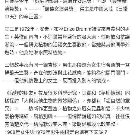
片獲得今年 「威尼斯影展 - 馬斯杜安尼獎」，即 「最佳新
演員獎」。——-「最佳女演員獎」 得主是中國大陸《日掛
中天》的辛芷蕾。
其三是1972年，安素‧布林Enzo Brumm飾演來自農村的男
生，英俊而內向，不追隨當年盛行的吸大麻、性解放和抗議
潮流。一個研究植物的活躍女生喜歡他，當她與其他同學外
遊時，他為她淋水照料植物。
三個故事都有同一銀杏樹，男生那段還有女生宿舍窗前一盆
鮮艷天竺葵，奇在他妙法與此花感應，能夠為他開門關門。
——但他純情愛上的女生，反而投入別人的懷抱。
《寂靜的朋友》提及很多科學研究，其實和《夢鹿情緣》同
樣探討「人與其他生物的微妙關係」，亦都有「超自然的靈
異」。——這新作更豐富，植物之外還有昆蟲和貓，不少情
景拍得精細，風格別緻。——但情節舖述如幻如真，往往沒
有清楚交代，結局就似完未完。梁朝偉那段比較完整，
1908年女生與1972年男生兩段是否還有下文呢？