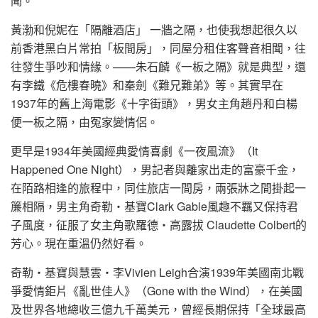
聞。
黃渤和倪妮在「隔離酒店」 一牆之隔，也使我想起很久以
前香港黑白片常拍「板間房」，同屋分租住客聲音相聞，往
往發生爭吵和情緣。——朱石麟《一板之隔》就是典型，還
有李鐵《危樓春曉》和秦劍《難兄難弟》等。其實早在
1937年的舊上海電影《十字街頭》，男女主角趙丹和白楊
便一板之隔，由冤家變情侶。
更早是1934年美國經典愛情喜劇《一夜風流》（It
Happened One Night），男記者與離家出走的富豪千金，
在陌路相逢的旅程中，同住旅店一間房，兩張牀之間掛起一
簾相隔，男主角奇勒‧基寶Clark Gable風趣不羈又保持君
子風度，征服了女主角歌羅德‧高露拔 Claudette Colbert的
芳心。現在重溫仍然好看。
奇勒‧基寶與慧雲‧李Vivien Leigh合演1939年美國南北戰
爭愛情鉅片《亂世佳人》（Gone with the Wind），在美國
及世界各地總收三億九千萬美元，曾經長期保持「全球最高