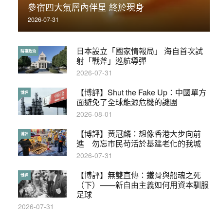
參宿四大氣層內伴星 終於現身
被控
2026-07-31
2019-11-01
日本設立「國家情報局」 海自首次試
【輕百科】被抽中當陪審員能拒絕嗎？
時事政治
輕百科
射「戰斧」巡航導彈
2017-10-17
2026-07-31
【博評】Shut the Fake Up：中國單方
【輕盤點】集會遊行陸續有來？一文盡
博評
輕盤點
面避免了全球能源危機的謎團
覽8月示威活動
2026-08-01
2019-08-30
【博評】黃冠麟：想像香港大步向前
本港保護兒童法例雜亂互相矛盾家長易
博評
特稿
進 勿忘市民苟活於基建老化的我城
墮法網
2026-07-31
2019-05-21
【博評】無雙直傳：鐵骨與船魂之死
【輕百科】甚麼按摩院要領牌？顧客涉
博評
輕百科
（下）——新自由主義如何用資本馴服
及刑責嗎？
足球
2021-05-13
2026-07-31