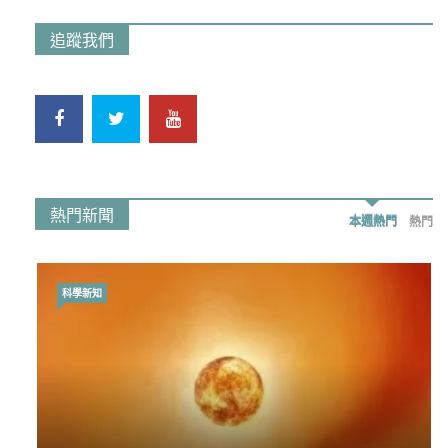
追蹤我們
熱門新聞
本週熱門
熱門
科學新知
時事政治
荃灣反黑組「砌生豬肉」砌錯O記臥底4警員