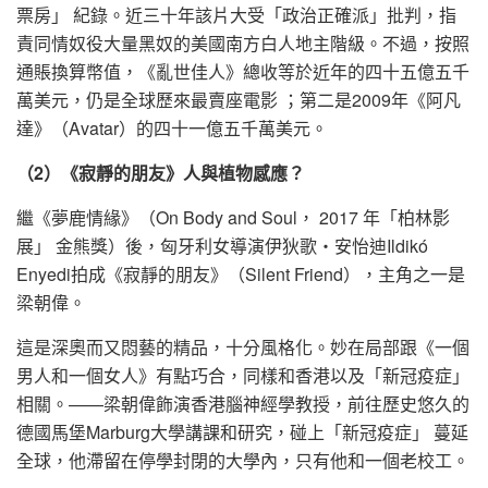
票房」 紀錄。近三十年該片大受「政治正確派」批判，指
責同情奴役大量黑奴的美國南方白人地主階級。不過，按照
通賬換算幣值，《亂世佳人》總收等於近年的四十五億五千
萬美元，仍是全球歷來最賣座電影 ；第二是2009年《阿凡
達》（Avatar）的四十一億五千萬美元。
（2）《寂靜的朋友》人與植物感應？
繼《夢鹿情緣》（On Body and Soul， 2017 年「柏林影
展」 金熊獎）後，匈牙利女導演伊狄歌‧安怡迪Ildikó
Enyedi拍成《寂靜的朋友》（Silent Friend），主角之一是
梁朝偉。
這是深奧而又悶藝的精品，十分風格化。妙在局部跟《一個
男人和一個女人》有點巧合，同樣和香港以及「新冠疫症」
相關。——梁朝偉飾演香港腦神經學教授，前往歷史悠久的
德國馬堡Marburg大學講課和研究，碰上「新冠疫症」 蔓延
全球，他滯留在停學封閉的大學內，只有他和一個老校工。