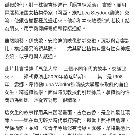
孤獨的他，對一株銀杏樹進行「腦神經感應」 實驗，並用
電腦與法國女植物學家（莉亞‧施杜Léa Seydoux飾演）交
流，使銀杏樹配種茂盛起來。他亦和本來敵視他的老校工結
為朋友，用手機傳譯粵語和德語通話。
雖然悶藝，伊狄歌‧安怡迪的映像動靜交融，沉默與音響對
比，構成優異的視與聽。——尤其顯出植物有靈有性有神經
系統，似乎可與人感通。
此片其實描述「馬堡大學」 三個不同年代的故事，交織起
來。——梁朝偉演出2020年疫症時期。——其二是1908
年，露娜‧韋特勒Luna Wedler飾演該大學歷來取錄的首位
女生，精通植物學。面試時男教授們引經據典，拿植物的性
問題為難她，她從容對應，很精采。
這女生的故事採用黑白舊潮畫面，古色古香，是全片最佳環
節。——她在重男輕女時代單打獨鬥，還當上照相館助理，
學懂攝影，並和一位青年導師似有情緣。露娜‧韋特勒憑此