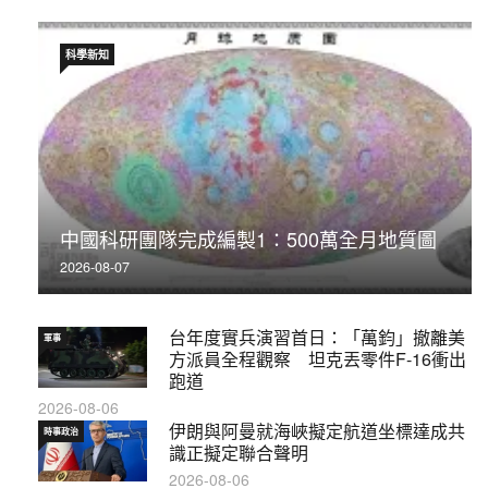
科學新知
中國科研團隊完成編製1∶500萬全月地質圖
2026-08-07
台年度實兵演習首日：「萬鈞」撤離美
軍事
方派員全程觀察 坦克丟零件F-16衝出
跑道
2026-08-06
伊朗與阿曼就海峽擬定航道坐標達成共
時事政治
識正擬定聯合聲明
2026-08-06