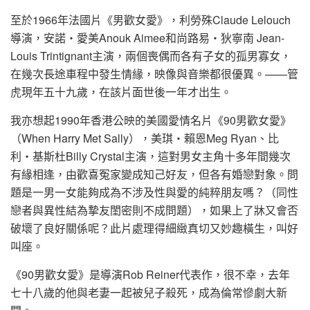
至於1966年法國片《男歡女愛》，利勞殊Claude Lelouch
導演，安諾‧愛美Anouk Aimee和尚路易‧狄寧南 Jean-
Louis Trintignant主演，兩個喪偶而各有子女的孤男寡女，
在幾次長途車程中發生情緣，映像與音樂都很優異。——管
虎現年五十九歲，在該片面世後一年才出生。
我亦想起1990年香港公映的美國愛情名片《90男歡女愛》
（When Harry Met Sally），美琪‧賴恩Meg Ryan、比
利‧基斯杜Billy Crystal主演，這對男女主角十多年間幾次
有緣相逢，由歡喜冤家變成知己好友，但各有婚戀對象。問
題是一男一女能夠成為不涉及性與愛的純粹朋友嗎？（同性
戀者與異性結為摯友閨密則不成問題），如果上了牀又會否
破壞了良好關係呢？此片處理得細緻真切又妙趣橫生，叫好
叫座。
《90男歡女愛》是導演Rob Reiner代表作，很不幸，去年
七十八歲的他與老妻一起被兒子殺死，成為倫常慘劇大新