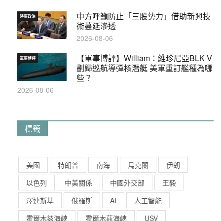
中方呼籲防止「三股勢力」借助新興技
時事政治
術蔓延滲透
2026-08-06
【軍事博評】William：維珍尼亞BLK V
軍事博評
劃歸巡航導彈核潛艇 美軍重訂艦種為哪
些？
2026-08-06
標籤
美國
特朗普
南海
烏克蘭
伊朗
以色列
中美關係
中國外交部
王毅
澤連斯基
俄羅斯
AI
人工智能
霍爾木兹海峽
霍爾木茲海峽
USV