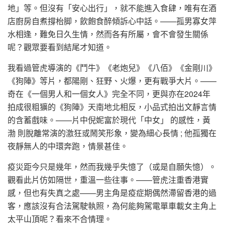
地」等。但沒有「安心出行」，就不能進入食肆，唯有在酒
店廚房自煮撐枱脚，飲飽食醉傾訴心中話。——孤男寡女萍
水相逢，難免日久生情，然而各有所屬，會不會發生關係
呢？觀眾要看到結尾才知道。
我看過管虎導演的《鬥牛》《老炮兒》《八佰》《金剛川》
《狗陣》等片，都陽剛、狂野、火爆，更有戰爭大片。——
奇在《一個男人和一個女人》完全不同，更與亦在2024年
拍成很粗獷的《狗陣》天南地北相反，小品式拍出文靜言情
的含蓄戲味。——片中倪妮富於現代「中女」 的感性，黃
渤 則脫離常演的激狂或鬧笑形象，變為細心長情 ; 他孤獨在
夜靜無人的中環奔跑，情景甚佳。
疫災距今只是幾年，然而我幾乎失憶了（或是自願失憶）。
觀看此片仿如隔世，重溫一些往事。——管虎注重香港實
感，但也有失真之處——男主角是疫症期偶然滯留香港的過
客，應該沒有合法駕駛執照，為何能夠駕電單車載女主角上
太平山頂呢？看來不合情理。