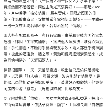
無論市場反應如何，《一個男人和一個女人》水準不錯，平
實細緻而不落俗套，兩位主角尤其演得好。——那是2022
年，片中香港「檢疫情景」 頗有實感，但限於簡潔的側
筆，作為故事背景，穿插着當年電視新聞報道。——主體是
一男一女在困境若即若離、若有若無的「情緣」。
兩人各有配偶和孩子，亦各有家庭、事業和金錢方面的緊急
危機，郤因「坐牢式隔離」，無法返大陸解決，唯有心煩氣
惱、手忙腳亂，不斷用手機與親友爭吵，兩人都幾乎精神崩
潰。彼此的酒店房一牆之隔，黃渤和倪妮逐漸溝通起來，成
為同病相憐的「天涯隔籬人」。
情節很簡單，一天一天苦悶度過，較出位只是偷偷落街吃
粥，以及用「無人機」 買藥之類，沒有炮製奇情驚變。最
能顯示患難相助是倪妮似乎病了，黃渤好心照顧她，他亦與
同房的香港「廢青」（周勵淇飾演）化敵為友。
到了隔離期滿「放監」，男女主角才真正遊逛香港，拍出不
少街頭巷尾實景，包括華富邨、廟宇、山頂和長洲「自殺勝