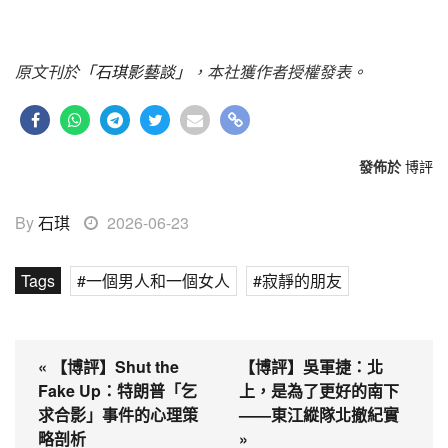
原文刊於
「石琪影藝談」
，本社獲作者授權發表。
發佈於
博評
By
石琪
2026-06-23
Tags
一個男人和一個女人
寂靜的朋友
« 【博評】Shut the
【博評】吳軍捷：北
Fake Up：特朗普「乞
上，是為了更好的南下
求合影」事件的心理策
——東江縱隊北撤紀實
略剖析
»