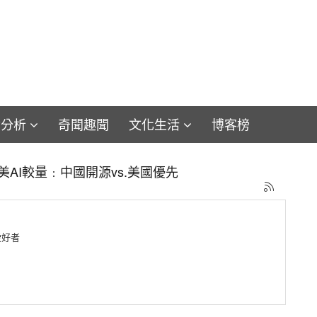
論分析
奇聞趣聞
文化生活
博客榜
iam：維珍尼亞BLK V劃歸巡航導彈核潛艇 美軍重訂艦種為
愛好者