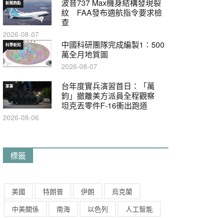
波音737 Max機身結構發現裂
新聞熱點
紋 FAA發布適航指令要求檢
查
2026-08-07
中國科研團隊完成編製1∶500
科學新知
萬全月地質圖
2026-08-07
台年度實兵演習首日：「萬
軍事
鈞」撤離美方派員全程觀察
坦克丟零件F-16衝出跑道
2026-08-06
標籤
美國
特朗普
伊朗
烏克蘭
中美關係
南海
以色列
人工智能