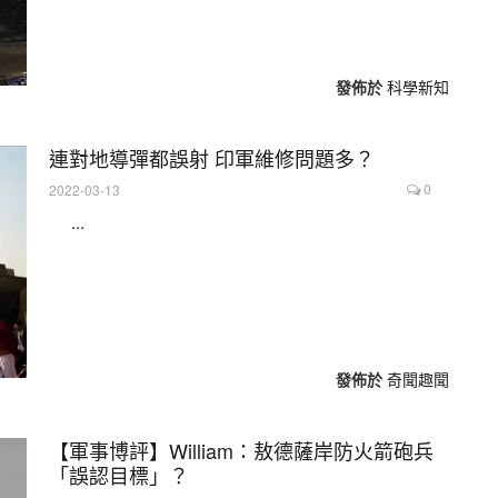
發佈於
科學新知
連對地導彈都誤射 印軍維修問題多？
0
2022-03-13
...
發佈於
奇聞趣聞
【軍事博評】William：敖德薩岸防火箭砲兵
「誤認目標」？