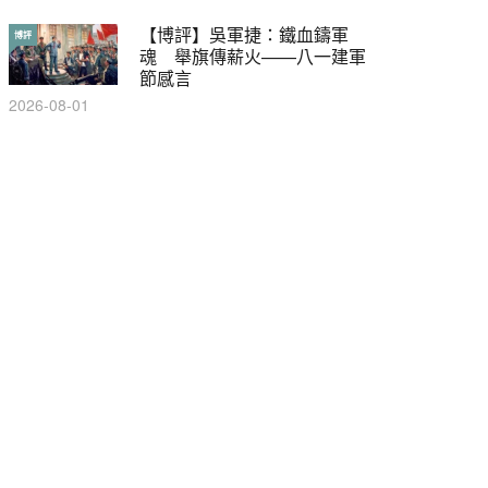
【博評】吳軍捷：鐵血鑄軍
【輕百科】甚麼按摩院要領
博評
輕百科
魂 舉旗傳薪火——八一建軍
牌？顧客涉及刑責嗎？
節感言
2021-05-13
2026-08-01