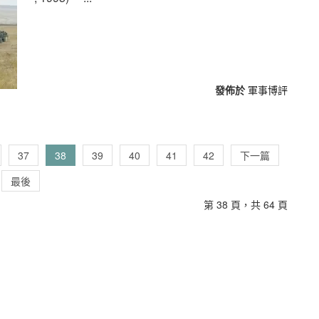
發佈於
軍事博評
37
38
39
40
41
42
下一篇
最後
第 38 頁，共 64 頁