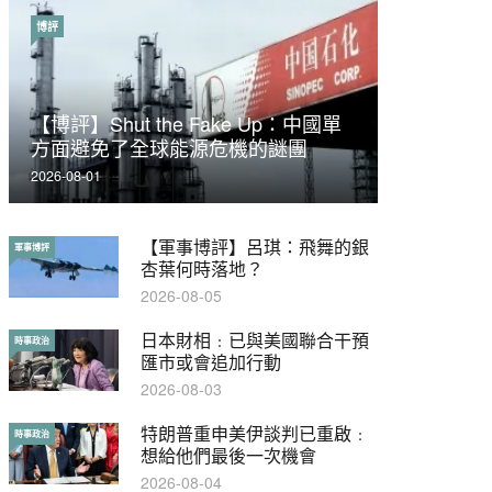
博評
時事政治
【博評】Shut the Fake Up：中國單
荃灣反黑組「砌生豬肉」砌錯O記臥
方面避免了全球能源危機的謎團
底4警員被控
2026-08-01
2019-11-01
【軍事博評】呂琪：飛舞的銀
【輕百科】被抽中當陪審員能
軍事博評
輕百科
杏葉何時落地？
拒絕嗎？
2026-08-05
2017-10-17
日本財相﹕已與美國聯合干預
【輕盤點】集會遊行陸續有
時事政治
輕盤點
匯市或會追加行動
來？一文盡覽8月示威活動
2026-08-03
2019-08-30
特朗普重申美伊談判已重啟﹕
本港保護兒童法例雜亂互相矛
時事政治
特稿
想給他們最後一次機會
盾家長易墮法網
2026-08-04
2019-05-21