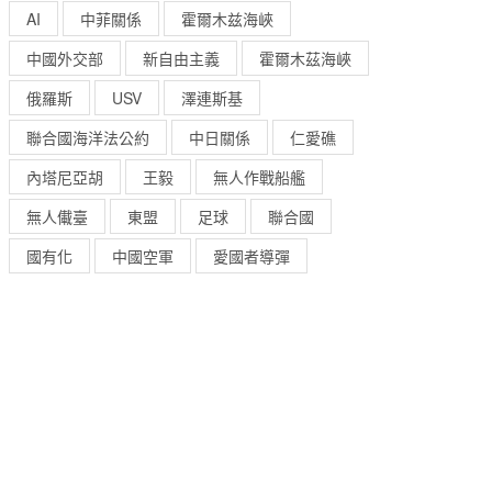
AI
中菲關係
霍爾木兹海峽
中國外交部
新自由主義
霍爾木茲海峽
俄羅斯
USV
澤連斯基
聯合國海洋法公約
中日關係
仁愛礁
內塔尼亞胡
王毅
無人作戰船艦
無人儎臺
東盟
足球
聯合國
國有化
中國空軍
愛國者導彈