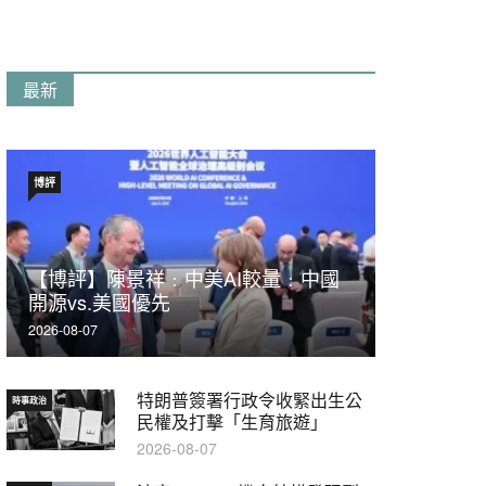
最新
博評
【博評】陳景祥﹕中美AI較量﹕中國
開源vs.美國優先
2026-08-07
特朗普簽署行政令收緊出生公
時事政治
民權及打擊「生育旅遊」
2026-08-07