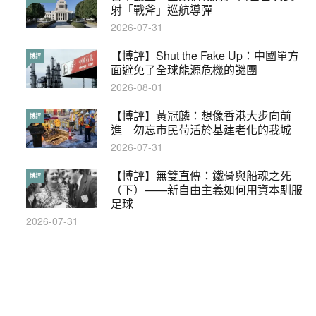
射「戰斧」巡航導彈
2017-10-17
2026-07-31
【博評】Shut the Fake Up：中國單方
【輕盤點】集會遊行陸續有來？一文盡
博評
輕盤點
面避免了全球能源危機的謎團
覽8月示威活動
2026-08-01
2019-08-30
【博評】黃冠麟：想像香港大步向前
本港保護兒童法例雜亂互相矛盾家長易
博評
特稿
進 勿忘市民苟活於基建老化的我城
墮法網
2026-07-31
2019-05-21
【博評】無雙直傳：鐵骨與船魂之死
【輕百科】甚麼按摩院要領牌？顧客涉
博評
輕百科
（下）——新自由主義如何用資本馴服
及刑責嗎？
足球
2021-05-13
2026-07-31