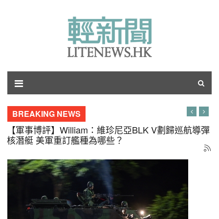
BREAKING NEWS
【軍事博評】William：維珍尼亞BLK V劃歸巡航導彈
核潛艇 美軍重訂艦種為哪些？