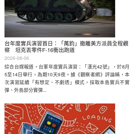
台年度實兵演習首日：「萬鈞」撤離美方派員全程觀
察 坦克丟零件F-16衝出跑道
2026-08-06
綜合台媒報道，台軍年度實兵演習：「漢光42號」，於8月
5至14日舉行，為期10天9夜。據《觀察者網》評論稱，本
次演習延續「有想定、不劇透」模式，採取本島實兵不實
彈、外島部分實彈...