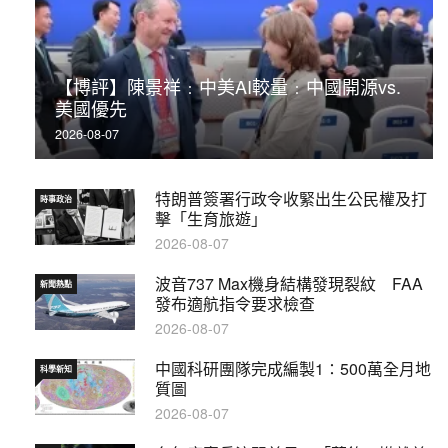
【博評】陳景祥﹕中美AI較量﹕中國開源vs.
美國優先
2026-08-07
特朗普簽署行政令收緊出生公民權及打
時事政治
擊「生育旅遊」
2026-08-07
波音737 Max機身結構發現裂紋 FAA
新聞熱點
發布適航指令要求檢查
2026-08-07
中國科研團隊完成編製1∶500萬全月地
科學新知
質圖
2026-08-07