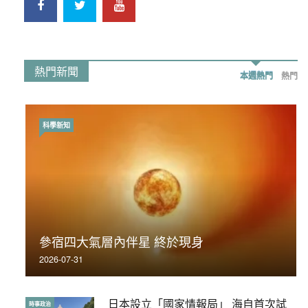
熱門新聞
本週熱門
熱門
科學新知
時事政治
荃灣反黑組「砌生豬肉」砌錯O記臥底4警員
參宿四大氣層內伴星 終於現身
被控
2026-07-31
2019-11-01
日本設立「國家情報局」 海自首次試
【輕百科】被抽中當陪審員能拒絕嗎？
時事政治
輕百科