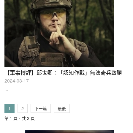
【軍事博評】邱世卿：「認知作戰」無法奇兵致勝
2024-03-17
...
1
2
下一篇
最後
第 1 頁，共 2 頁