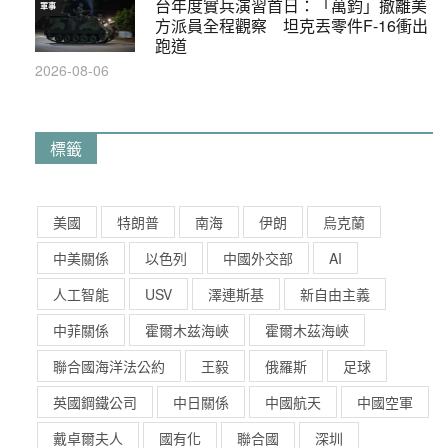
台年度實兵演習首日：「萬鈞」撤離美
軍事
方派員全程觀察 坦克丟零件F-16衝出
跑道
2026-08-06
標籤
美國
特朗普
南海
伊朗
烏克蘭
中美關係
以色列
中國外交部
AI
人工智能
USV
澤連斯基
新自由主義
中菲關係
霍爾木兹海峽
霍爾木茲海峽
聯合國海洋法公約
王毅
俄羅斯
足球
英國鋼鐵公司
中日關係
中國航天
中國空軍
戴卓爾夫人
國有化
聯合國
深圳