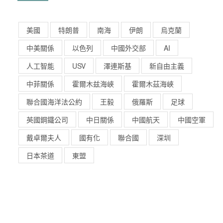
美國
特朗普
南海
伊朗
烏克蘭
中美關係
以色列
中國外交部
AI
人工智能
USV
澤連斯基
新自由主義
中菲關係
霍爾木兹海峽
霍爾木茲海峽
聯合國海洋法公約
王毅
俄羅斯
足球
英國鋼鐵公司
中日關係
中國航天
中國空軍
戴卓爾夫人
國有化
聯合國
深圳
日本茶道
東盟