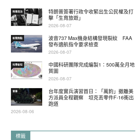
特朗普簽署行政令收緊出生公民權及打
時事政治
擊「生育旅遊」
2026-08-07
波音737 Max機身結構發現裂紋 FAA
新聞熱點
發布適航指令要求檢查
2026-08-07
中國科研團隊完成編製1∶500萬全月地
科學新知
質圖
2026-08-07
台年度實兵演習首日：「萬鈞」撤離美
軍事
方派員全程觀察 坦克丟零件F-16衝出
跑道
2026-08-06
標籤