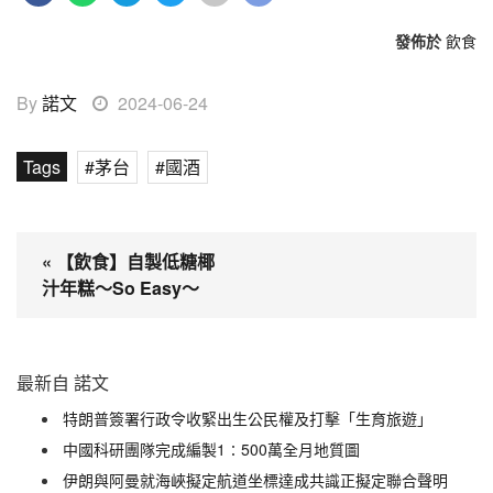
發佈於
飲食
By
諾文
2024-06-24
Tags
茅台
國酒
« 【飲食】自製低糖椰
汁年糕～So Easy～
最新自 諾文
特朗普簽署行政令收緊出生公民權及打擊「生育旅遊」
中國科研團隊完成編製1∶500萬全月地質圖
伊朗與阿曼就海峽擬定航道坐標達成共識正擬定聯合聲明