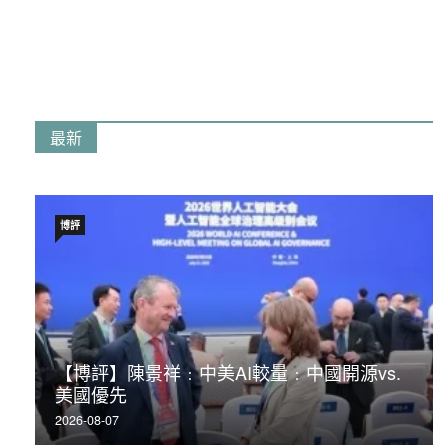
最新
博評
【博評】陳景祥﹕中美AI較量﹕中國開源vs.
美國優先
2026-08-07