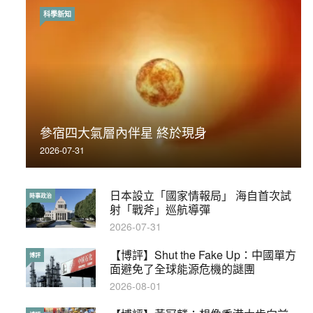
科學新知
時事政治
荃灣反黑組「砌生豬肉」砌錯O記臥底4警員
參宿四大氣層內伴星 終於現身
被控
2026-07-31
2019-11-01
日本設立「國家情報局」 海自首次試
【輕百科】被抽中當陪審員能拒絕嗎？
時事政治
輕百科
射「戰斧」巡航導彈
2017-10-17
2026-07-31
【博評】Shut the Fake Up：中國單方
【輕盤點】集會遊行陸續有來？一文盡
博評
輕盤點
面避免了全球能源危機的謎團
覽8月示威活動
2026-08-01
2019-08-30