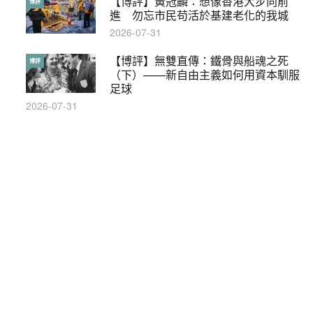
【博評】黃冠麟：想像香港大步向前
本港保護兒童法例雜亂互相矛盾家長易
博評
特稿
進 勿忘市民苟活於基建老化的我城
墮法網
2026-07-31
2019-05-21
【博評】無雙直傳：鐵骨與船魂之死
【輕百科】甚麼按摩院要領牌？顧客涉
博評
輕百科
（下）——新自由主義如何用資本馴服
及刑責嗎？
足球
2021-05-13
2026-07-31