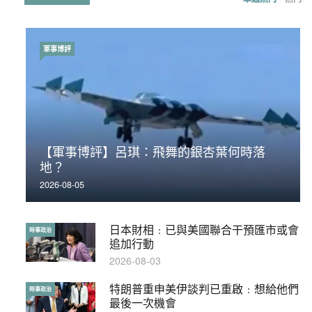
軍事博評
時事政治
【軍事博評】呂琪：飛舞的銀杏葉何時落
荃灣反黑組「砌生豬肉」砌錯O記臥底4警員
地？
被控
2026-08-05
2019-11-01
日本財相﹕已與美國聯合干預匯市或會
【輕百科】被抽中當陪審員能拒絕嗎？
時事政治
輕百科
追加行動
2017-10-17
2026-08-03
特朗普重申美伊談判已重啟﹕想給他們
【輕盤點】集會遊行陸續有來？一文盡
時事政治
輕盤點
最後一次機會
覽8月示威活動