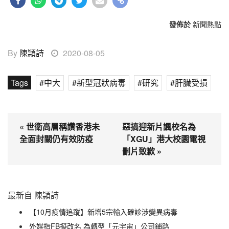
發佈於
新聞熱點
By
陳頴詩
2020-08-05
Tags
中大
新型冠狀病毒
研究
肝臟受損
« 世衛高層稱讚香港未
惡搞迎新片諷校名為
全面封關仍有效防疫
「XGU」港大校園電視
刪片致歉 »
最新自 陳頴詩
【10月疫情追蹤】新增5宗輸入確診涉變異病毒
外媒指FB擬改名 為轉型「元宇宙」公司鋪路