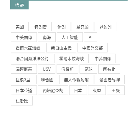
標籤
美國
特朗普
伊朗
烏克蘭
以色列
中美關係
南海
人工智能
AI
霍爾木茲海峽
新自由主義
中國外交部
聯合國海洋法公約
霍爾木兹海峽
中菲關係
澤連斯基
USV
俄羅斯
足球
國有化
巨浪3型
聯合國
無人作戰船艦
愛國者導彈
日本茶道
內塔尼亞胡
日本
東盟
王毅
仁愛礁