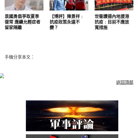
袁國勇倡爭取夏季
【博評】陳景祥﹕
世衞讚揚內地援港
復常 應續允輕症者
抗疫政策永遠不
抗疫﹕目前不應放
留家隔離
變？
寬措施
手機分享本文：
返回頂部