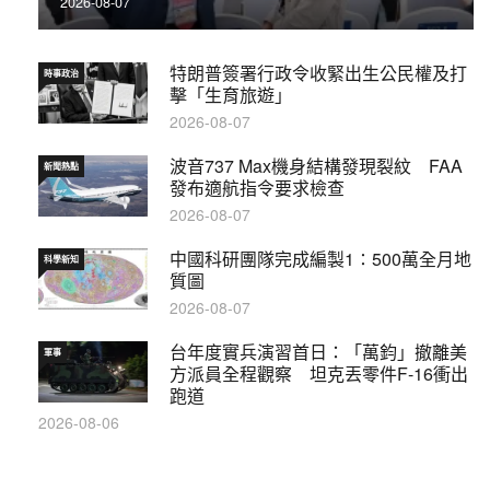
2026-08-07
特朗普簽署行政令收緊出生公民權及打
時事政治
擊「生育旅遊」
2026-08-07
波音737 Max機身結構發現裂紋 FAA
新聞熱點
發布適航指令要求檢查
2026-08-07
中國科研團隊完成編製1∶500萬全月地
科學新知
質圖
2026-08-07
台年度實兵演習首日：「萬鈞」撤離美
軍事
方派員全程觀察 坦克丟零件F-16衝出
跑道
2026-08-06