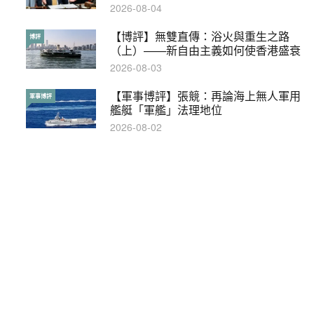
2026-08-04
2019-08-30
【博評】無雙直傳：浴火與重生之路
本港保護兒童法例雜亂互相矛盾家長易
博評
特稿
（上）——新自由主義如何使香港盛衰
墮法網
2026-08-03
2019-05-21
【軍事博評】張競：再論海上無人軍用
【輕百科】甚麼按摩院要領牌？顧客涉
軍事博評
輕百科
艦艇「軍艦」法理地位
及刑責嗎？
2026-08-02
2021-05-13