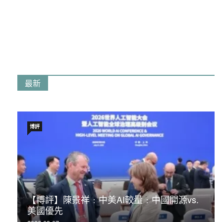
最新
博評
【博評】陳景祥﹕中美AI較量﹕中國開源vs.
美國優先