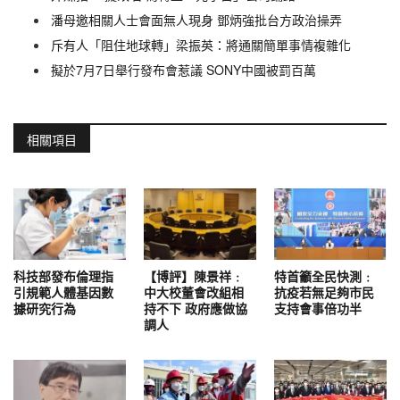
潘母邀相關人士會面無人現身 鄧炳強批台方政治操弄
斥有人「阻住地球轉」梁振英：將通關簡單事情複雜化
擬於7月7日舉行發布會惹議 SONY中國被罰百萬
相關項目
科技部發布倫理指
【博評】陳景祥﹕
特首籲全民快測﹕
引規範人體基因數
中大校董會改組相
抗疫若無足夠市民
據研究行為
持不下 政府應做協
支持會事倍功半
調人